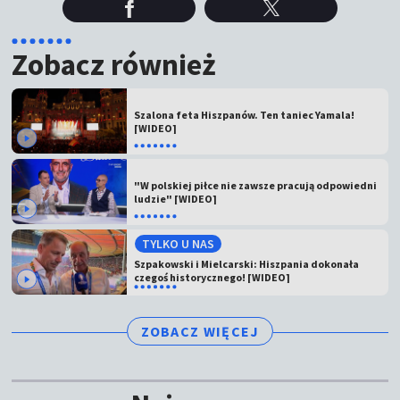
Zobacz również
Szalona feta Hiszpanów. Ten taniec Yamala!
[WIDEO]
"W polskiej piłce nie zawsze pracują odpowiedni
ludzie" [WIDEO]
TYLKO U NAS
Szpakowski i Mielcarski: Hiszpania dokonała
czegoś historycznego! [WIDEO]
ZOBACZ WIĘCEJ