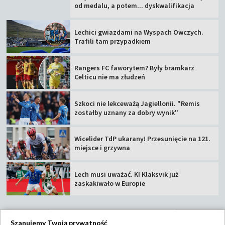
od medalu, a potem... dyskwalifikacja
Lechici gwiazdami na Wyspach Owczych.
Trafili tam przypadkiem
Rangers FC faworytem? Były bramkarz
Celticu nie ma złudzeń
Szkoci nie lekceważą Jagiellonii. "Remis
zostałby uznany za dobry wynik"
Wicelider TdP ukarany! Przesunięcie na 121.
miejsce i grzywna
Lech musi uważać. KI Klaksvik już
zaskakiwało w Europie
Szanujemy Twoją prywatność