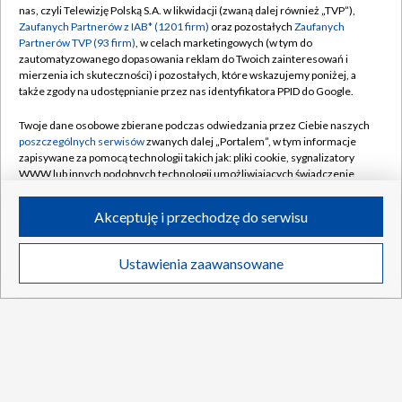
nas, czyli Telewizję Polską S.A. w likwidacji (zwaną dalej również „TVP”),
Zaufanych Partnerów z IAB* (1201 firm)
oraz pozostałych
Zaufanych
Partnerów TVP (93 firm)
, w celach marketingowych (w tym do
TRANSMISJA
zautomatyzowanego dopasowania reklam do Twoich zainteresowań i
Ostatni etap wyłoni zwycięzcę TdP.
mierzenia ich skuteczności) i pozostałych, które wskazujemy poniżej, a
także zgody na udostępnianie przez nas identyfikatora PPID do Google.
Oglądaj "czasówkę" w TVP!
Twoje dane osobowe zbierane podczas odwiedzania przez Ciebie naszych
poszczególnych serwisów
zwanych dalej „Portalem”, w tym informacje
zapisywane za pomocą technologii takich jak: pliki cookie, sygnalizatory
WWW lub innych podobnych technologii umożliwiających świadczenie
Rekord Polski juniorów sztafety. Poprawili
dopasowanych i bezpiecznych usług, personalizację treści oraz reklam,
się o 0.01 sekundy [WIDEO]
udostępnianie funkcji mediów społecznościowych oraz analizowanie
Akceptuję i przechodzę do serwisu
ruchu w Internecie.
Twoje dane osobowe zbierane podczas odwiedzania przez Ciebie
Aryna Sabalenka poza turniejem w Toronto!
Więcej
Ustawienia zaawansowane
Polska
Wideo
poszczególnych serwisów
na Portalu, takie jak adresy IP, identyfikatory
Twoich urządzeń końcowych i identyfikatory plików cookie, informacje o
Twoich wyszukiwaniach w serwisach Portalu czy historia odwiedzin będą
Dziś kolejne skoki w Courchevel. O której
przetwarzane przez TVP,
Zaufanych Partnerów z IAB
oraz pozostałych
konkursy Letniego GP?
Zaufanych Partnerów TVP
dla realizacji następujących celów i funkcji:
przechowywania informacji na urządzeniu lub dostęp do nich, wyboru
DO GÓRY
podstawowych reklam, wyboru spersonalizowanych reklam, tworzenia
Legenda nie ma złudzeń. "Jagiellonia
profilu spersonalizowanych reklam, tworzenia profilu spersonalizowanych
ponownie powalczy o mistrzostwo"
treści, wyboru spersonalizowanych treści, pomiaru wydajności reklam,