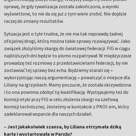
sprawę, że gdy rywalizacja została zakończona, a wyniki
wyświetlone, to nie da się już z tym wiele zrobić. Nie dojdzie
raczej do zmiany rezultatów.
Sytuacja jest o tyle trudna, że nie ma tak naprawdę żadnej
oficjalnej drogi, którą można takie sprawy rozwiązywać. Jako
związek złożyliśmy skargę do światowej federacji. FIG w ciągu
najbliższych dni będzie to pismo rozpatrywał. W międzyczasie
prowadzę też rozmowy z przedstawicielami federacji, by nie
zostawiać tej sprawy bez echa. Będziemy starali się
–
wykorzystując naszą argumentację
–
powalczyć o miejsce dla
Liliany na igrzyskach. Mamy poczucie, że została skrzywdzona
i to ona powinna zdobyć tę kwalifikację. Występujemy też do
komisji etyki przy FIG w celu złożenia skargi na szefową
komisji technicznej. Jesteśmy w kontakcie z PKOl-em, który
zadeklarował wsparcie dla naszych działań.
– Jest jakakolwiek szansa, by Liliana otrzymała dziką
kartę i wystartowała w Paryżu?