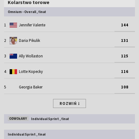
Kolarstwo torowe
Omnium - Overall , finał
1
Jennifer Valente
144
2
Daria Pikulik
131
3
Ally Wollaston
125
4
Lotte Kopecky
116
5
Georgia Baker
108
ROZWIŃ
ODWOŁANY
Individual Sprint , finał
Individual Sprint , finał