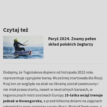
Czytaj też
Paryż 2024. Znamy pełen
skład polskich żeglarzy
Dodajmy, że Tugolukova dopiero od listopada 2022 roku
reprezentuje cypryjskie barwy. Wcześniej startowała dla Rosji.
Kraj ten ze względu na atak na Ukrainę został zawieszony i
nie miał prawa startu, nawet w neutralnych barwach, w
tegorocznych mistrzostwach Europy.
15-latka wciąż trenuje
jednak w Nowogorsku
, a przed kilkoma dniami na zajęciach
odwiedził ją nowy minister sportu Rosji, Michaił Degtyarew, z