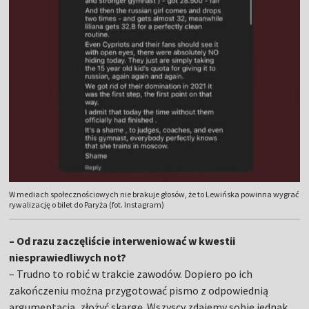
W mediach społecznościowych nie brakuje głosów, że to Lewińska powinna wygrać
rywalizację o bilet do Paryża (fot. Instagram)
– Od razu zaczęliście interweniować w kwestii
niesprawiedliwych not?
– Trudno to robić w trakcie zawodów. Dopiero po ich
zakończeniu można przygotować pismo z odpowiednią
argumentacją, złożyć skargę. Wszyscy zdajemy sobie jednak