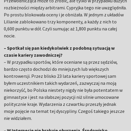
Przewodnicząca może to zrobić, ale tylko w przypadku dużych
rozbieżności między arbitrami. Cypryjka tego nie uwzględniła.
Po prostu blokowała oceny i je obniżała. W jednym z układów
Lilianie zablokowano trzy komponenty, a każdy z nich to
0,600 punktu w dół. Czyli sumując aż 1,800 punktu na całej
nocie.
– Spotkał się pan kiedykolwiek z podobną sytuacją w
czasie kariery zawodniczej?
– W przypadku sportów, które oceniane są przez sędziów,
bardzo często dochodzi do mniejszych lub większych
kontrowersji. Przez blisko 23 lata kariery sportowej sam
byłem uczestnikiem takich wydarzeń, zazwyczaj na moją
niekorzyść, bo Polska niestety nigdy nie była potentatem w
gimnastyce i jest na słabszej pozycji niż silnie umocowane
politycznie kraje. Wydarzenia z czwartku przeszły jednak
moje pojęcie na temat tej dyscypliny. Czegoś takiego jeszcze
nie widziałem.
– W Internecie nie brakuje oburzenia. Środowisko