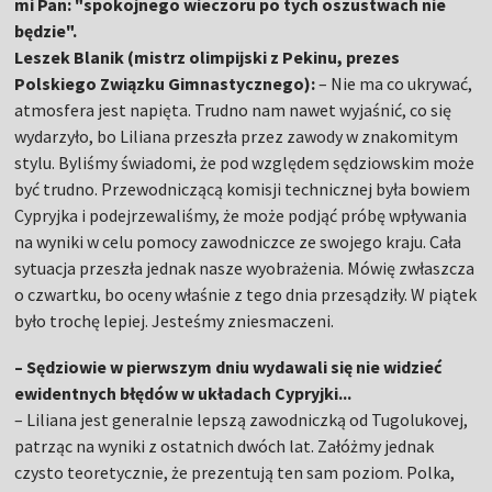
mi Pan: "spokojnego wieczoru po tych oszustwach nie
będzie".
Leszek Blanik (mistrz olimpijski z Pekinu, prezes
Polskiego Związku Gimnastycznego):
– Nie ma co ukrywać,
atmosfera jest napięta. Trudno nam nawet wyjaśnić, co się
wydarzyło, bo Liliana przeszła przez zawody w znakomitym
stylu. Byliśmy świadomi, że pod względem sędziowskim może
być trudno. Przewodniczącą komisji technicznej była bowiem
Cypryjka i podejrzewaliśmy, że może podjąć próbę wpływania
na wyniki w celu pomocy zawodniczce ze swojego kraju. Cała
sytuacja przeszła jednak nasze wyobrażenia. Mówię zwłaszcza
o czwartku, bo oceny właśnie z tego dnia przesądziły. W piątek
było trochę lepiej. Jesteśmy zniesmaczeni.
– Sędziowie w pierwszym dniu wydawali się nie widzieć
ewidentnych błędów w układach Cypryjki...
– Liliana jest generalnie lepszą zawodniczką od Tugolukovej,
patrząc na wyniki z ostatnich dwóch lat. Załóżmy jednak
czysto teoretycznie, że prezentują ten sam poziom. Polka,