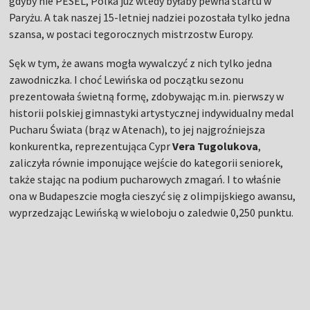
gdyby nie PESEL, Polka już wtedy byłaby pewna startu w
Paryżu. A tak naszej 15-letniej nadziei pozostała tylko jedna
szansa, w postaci tegorocznych mistrzostw Europy.
Sęk w tym, że awans mogła wywalczyć z nich tylko jedna
zawodniczka. I choć Lewińska od początku sezonu
prezentowała świetną formę, zdobywając m.in. pierwszy w
historii polskiej gimnastyki artystycznej indywidualny medal
Pucharu Świata (brąz w Atenach), to jej najgroźniejsza
konkurentka, reprezentująca Cypr
Vera Tugolukova
,
zaliczyła równie imponujące wejście do kategorii seniorek,
także stając na podium pucharowych zmagań. I to właśnie
ona w Budapeszcie mogła cieszyć się z olimpijskiego awansu,
wyprzedzając Lewińską w wieloboju o zaledwie 0,250 punktu.