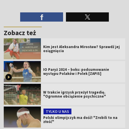
Zobacz też
Kim jest Aleksandra Mirosław? Sprawdź jej
osiągnięcia
IO Paryż 2024 – boks: podsumowanie
występu Polaków i Polek [ZAPIS]
W trakcie igrzysk przeżył tragedię.
"Ogromne obciążenie psychiczne"
TYLKO U NAS
Polski olimpijczyk ma dość! "Zrobili to na
złość"