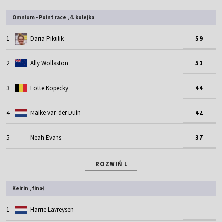
Omnium - Point race , 4. kolejka
1
Daria Pikulik
59
2
Ally Wollaston
51
3
Lotte Kopecky
44
4
Maike van der Duin
42
5
Neah Evans
37
ROZWIŃ
Keirin , finał
1
Harrie Lavreysen