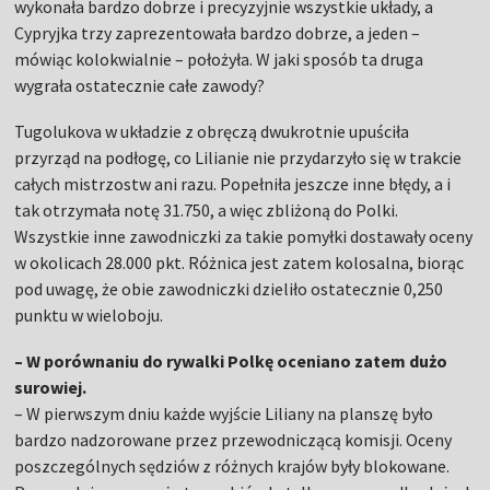
wykonała bardzo dobrze i precyzyjnie wszystkie układy, a
Cypryjka trzy zaprezentowała bardzo dobrze, a jeden –
mówiąc kolokwialnie – położyła. W jaki sposób ta druga
wygrała ostatecznie całe zawody?
Tugolukova w układzie z obręczą dwukrotnie upuściła
przyrząd na podłogę, co Lilianie nie przydarzyło się w trakcie
całych mistrzostw ani razu. Popełniła jeszcze inne błędy, a i
tak otrzymała notę 31.750, a więc zbliżoną do Polki.
Wszystkie inne zawodniczki za takie pomyłki dostawały oceny
w okolicach 28.000 pkt. Różnica jest zatem kolosalna, biorąc
pod uwagę, że obie zawodniczki dzieliło ostatecznie 0,250
punktu w wieloboju.
– W porównaniu do rywalki Polkę oceniano zatem dużo
surowiej.
– W pierwszym dniu każde wyjście Liliany na planszę było
bardzo nadzorowane przez przewodniczącą komisji. Oceny
poszczególnych sędziów z różnych krajów były blokowane.