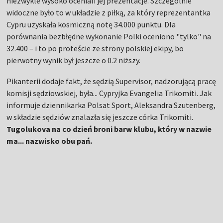
niezwykle wysoko oceniali jej prezentacje. Szczególnie
widoczne było to w układzie z piłką, za który reprezentantka
Cypru uzyskała kosmiczną notę 34.000 punktu. Dla
porównania bezbłędne wykonanie Polki oceniono "tylko" na
32.400
–
i to po proteście ze strony polskiej ekipy, bo
pierwotny wynik był jeszcze o 0.2 niższy.
Pikanterii dodaje fakt, że sędzią Supervisor, nadzorującą pracę
komisji sędziowskiej, była... Cypryjka Evangelia Trikomiti. Jak
informuje dziennikarka Polsat Sport, Aleksandra Szutenberg,
w składzie sędziów znalazła się jeszcze córka Trikomiti.
Tugolukova na co dzień broni barw klubu, który w nazwie
ma... nazwisko obu pań.