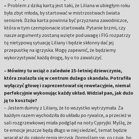
–
Problem z dziką kartą jest taki, że Liliana w ubiegłym roku
była zbyt młoda, by startować w mistrzostwach świata
seniorek. Dzika karta powinna być przyznana zawodniczce,
która w tym czempionacie startowała. Pytanie brzmi, czy
nasze argumenty zostaną wzięte pod uwagę i FIG rozpatrzy
tę nietypową sytuację Liliany i będzie skłonny dać jej
przepustkę na igrzyska. Mogę zapewnić, że będziemy
wykorzystywać każdą drogę, by o to zawalczyć.
– Mówimy tu wciąż o zaledwie 15-letniej dziewczynie,
która znalazła się w centrum dużego skandalu. Potrafiła
wyłączyć głowę i zaprezentował się rewelacyjnie, niemal
perfekcyjnie wykonując każdy układ. Widział pan, jak dużo
ją to kosztuje?
– Jestem dumny z Liliany, że to wszystko wytrzymała. Za
każdym razem wychodziła do układu po rywalce, a przecież w
sali rozgrzewkowej miała podgląd na noty Cypryjki. Myślę, że
te emocje jeszcze będą długo w niej siedzieć, temat będzie
wracał aż do zakończenia igrzysk. Domyślam się, co czuje, bo