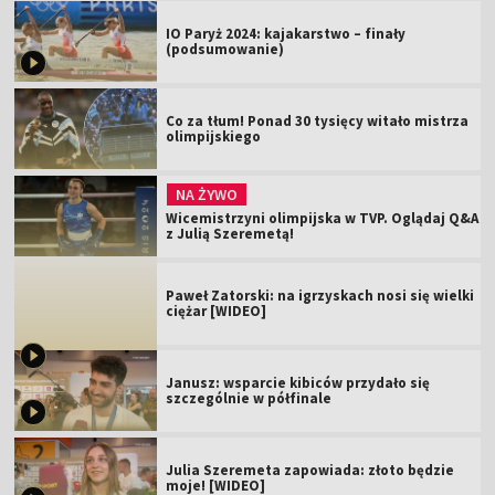
IO Paryż 2024: kajakarstwo – finały
(podsumowanie)
Co za tłum! Ponad 30 tysięcy witało mistrza
olimpijskiego
NA ŻYWO
Wicemistrzyni olimpijska w TVP. Oglądaj Q&A
z Julią Szeremetą!
Paweł Zatorski: na igrzyskach nosi się wielki
ciężar [WIDEO]
Janusz: wsparcie kibiców przydało się
szczególnie w półfinale
Julia Szeremeta zapowiada: złoto będzie
moje! [WIDEO]