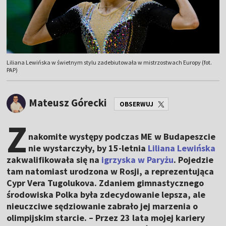
Liliana Lewińska w świetnym stylu zadebiutowała w mistrzostwach Europy (fot.
PAP)
Mateusz Górecki
OBSERWUJ
Z
nakomite występy podczas ME w Budapeszcie
nie wystarczyły, by 15-letnia
Liliana Lewińska
zakwalifikowała się na
igrzyska w Paryżu
. Pojedzie
tam natomiast urodzona w Rosji, a reprezentująca
Cypr Vera Tugolukova. Zdaniem gimnastycznego
środowiska Polka była zdecydowanie lepsza, ale
nieuczciwe sędziowanie zabrało jej marzenia o
olimpijskim starcie. – Przez 23 lata mojej kariery