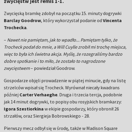
zwycięstw jest remis 1-1.
Zwycięską bramkę zdobył na początku 15. minuty dogrywki
Barclay Goodrow
, który wykorzystał podanie od
Vincenta
Trochecka
.
–
Nawet nie pamiętam, jak to wpadło... Pamiętam tylko, że
Trocheck podał do mnie, a Will Cuylle zrobił mi trochę miejsca,
więc to była ich świetna akcja. Myślę, że rozegraliśmy bardzo
dobre spotkanie i to miło, że zostało to nagrodzone
zwycięstwem
– powiedział Goodrow.
Gospodarze objęli prowadzenie w piątej minucie, gdy na listę
strzelców wpisał się Trocheck. Wyrównał niecały kwadrans
później
Carter Verhaeghe
. Druga i trzecia tercja, podobnie
jak 14 minut dogrywki, to popisy obu rosyjskich bramkarzy:
Igora Szestiorkina
w ekipie gospodarzy, który obronił 26
strzałów, oraz Siergieja Bobrowskiego - 28.
Pierwszy mecz odbył się w środę, także w Madison Square