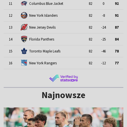
11
Columbus Blue Jacket
82
0
92
12
New York Islanders
82
-8
91
13
New Jersey Devils
82
-24
87
14
Florida Panthers
82
-25
84
15
Toronto Maple Leafs
82
-46
78
16
New York Rangers
82
-12
77
Najnowsze