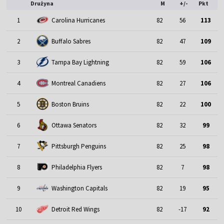
Drużyna
M
+/-
Pkt
1
Carolina Hurricanes
82
56
113
2
Buffalo Sabres
82
47
109
3
Tampa Bay Lightning
82
59
106
4
Montreal Canadiens
82
27
106
5
Boston Bruins
82
22
100
6
Ottawa Senators
82
32
99
7
Pittsburgh Penguins
82
25
98
8
Philadelphia Flyers
82
7
98
9
Washington Capitals
82
19
95
10
Detroit Red Wings
82
-17
92