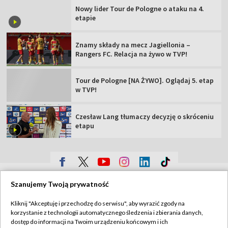
Nowy lider Tour de Pologne o ataku na 4.
etapie
Znamy składy na mecz Jagiellonia –
Rangers FC. Relacja na żywo w TVP!
Tour de Pologne [NA ŻYWO]. Oglądaj 5. etap
w TVP!
Czesław Lang tłumaczy decyzję o skróceniu
etapu
TVP
Szanujemy Twoją prywatność
Abonament TVP
Regulamin TVP
Kliknij "Akceptuję i przechodzę do serwisu", aby wyrazić zgody na
Polityka prywatności
Sklep TVP
korzystanie z technologii automatycznego śledzenia i zbierania danych,
dostęp do informacji na Twoim urządzeniu końcowym i ich