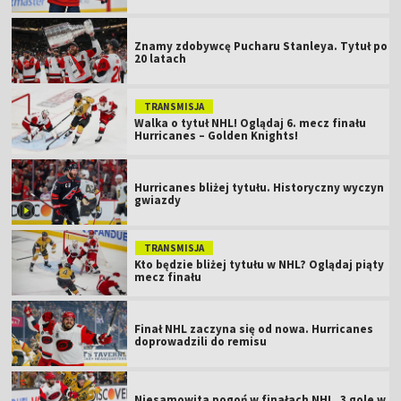
Znamy zdobywcę Pucharu Stanleya. Tytuł po
20 latach
TRANSMISJA
Walka o tytuł NHL! Oglądaj 6. mecz finału
Hurricanes – Golden Knights!
Hurricanes bliżej tytułu. Historyczny wyczyn
gwiazdy
TRANSMISJA
Kto będzie bliżej tytułu w NHL? Oglądaj piąty
mecz finału
Finał NHL zaczyna się od nowa. Hurricanes
doprowadzili do remisu
Niesamowita pogoń w finałach NHL. 3 gole w