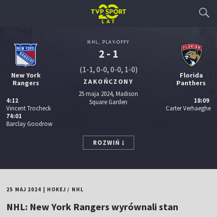
NHL, PLAY-OFFY
2 - 1
(1-1, 0-0, 0-0, 1-0)
New York
Florida
ZAKOŃCZONY
Rangers
Panthers
25 maja 2024, Madison
4:12
18:09
Square Garden
Vincent Trocheck
Carter Verhaeghe
74:01
Barclay Goodrow
ROZWIŃ
25 MAJ 2024
|
HOKEJ
/
NHL
NHL: New York Rangers wyrównali stan