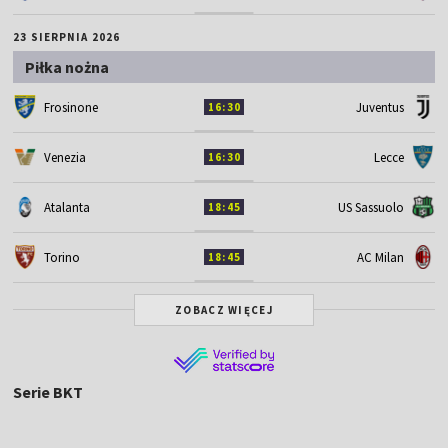
23 SIERPNIA 2026
Piłka nożna
Frosinone
Juventus
16:30
Venezia
Lecce
16:30
Atalanta
US Sassuolo
18:45
Torino
AC Milan
18:45
ZOBACZ WIĘCEJ
Serie BKT