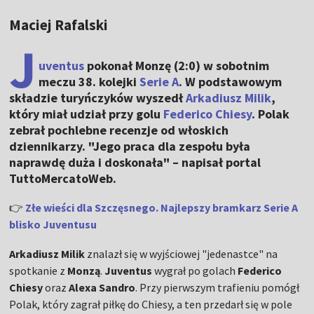
Maciej Rafalski
J
uventus
pokonał Monzę (2:0) w sobotnim
meczu 38. kolejki
Serie A
. W podstawowym
składzie turyńczyków wyszedł
Arkadiusz Milik
,
który miał udział przy golu
Federico Chiesy
. Polak
zebrał pochlebne recenzje od włoskich
dziennikarzy. "Jego praca dla zespołu była
naprawdę duża i doskonała" – napisał portal
TuttoMercatoWeb.
👉
Złe wieści dla Szczęsnego. Najlepszy bramkarz Serie A
blisko Juventusu
Arkadiusz Milik
znalazł się w wyjściowej "jedenastce" na
spotkanie z
Monzą
.
Juventus
wygrał po golach
Federico
Chiesy
oraz
Alexa Sandro
. Przy pierwszym trafieniu pomógł
Polak, który zagrał piłkę do Chiesy, a ten przedarł się w pole