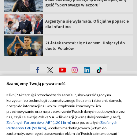
gość "Sportowego Wieczoru"
Argentyna się wyłamała. Oficjalne poparcie
dla Infantino
21-latek rozstał się z Lechem. Dołączył do
duetu Polaków
TVP
Szanujemy Twoją prywatność
Abonament TVP
Regulamin TVP
Kliknij "Akceptuję i przechodzę do serwisu", aby wyrazić zgody na
Polityka prywatności
Sklep TVP
korzystanie z technologii automatycznego śledzenia i zbierania danych,
dostęp do informacji na Twoim urządzeniu końcowym i ich
Biuro Reklamy
Moje zgody
przechowywanie oraz na przetwarzanie Twoich danych osobowych przez
nas, czyli Telewizję Polską S.A. w likwidacji (zwaną dalej również „TVP”),
Oferta Handlowa
Biuro reklamy
Zaufanych Partnerów z IAB* (1201 firm)
oraz pozostałych
Zaufanych
Partnerów TVP (93 firm)
, w celach marketingowych (w tym do
Telegazeta ogłoszenia
Kontakt
zautomatyzowanego dopasowania reklam do Twoich zainteresowań i