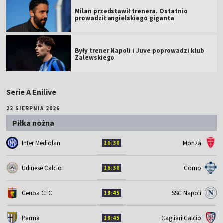
Milan przedstawił trenera. Ostatnio
prowadził angielskiego giganta
Były trener Napoli i Juve poprowadzi klub
Zalewskiego
Serie A Enilive
22 SIERPNIA 2026
Piłka nożna
Inter Mediolan
Monza
16:30
Udinese Calcio
Como
16:30
Genoa CFC
SSC Napoli
18:45
Parma
Cagliari Calcio
18:45