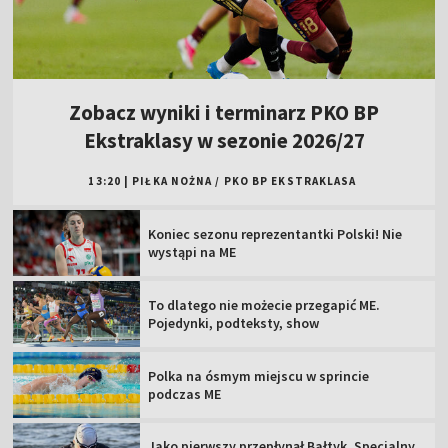
Zobacz wyniki i terminarz PKO BP
Ekstraklasy w sezonie 2026/27
13:20
|
PIŁKA NOŻNA
/
PKO BP EKSTRAKLASA
Koniec sezonu reprezentantki Polski! Nie
wystąpi na ME
To dlatego nie możecie przegapić ME.
Pojedynki, podteksty, show
Polka na ósmym miejscu w sprincie
podczas ME
Jako pierwszy przepłynął Bałtyk. Specjalny