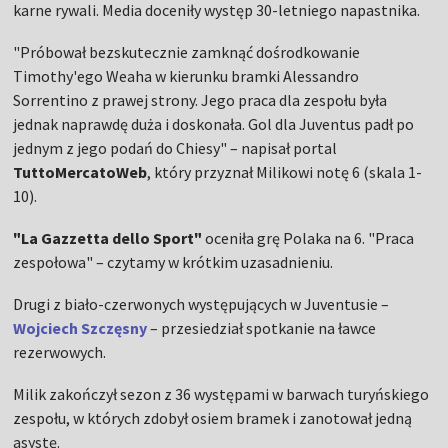
karne rywali. Media doceniły występ 30-letniego napastnika.
"Próbował bezskutecznie zamknąć dośrodkowanie
Timothy'ego Weaha w kierunku bramki Alessandro
Sorrentino z prawej strony. Jego praca dla zespołu była
jednak naprawdę duża i doskonała. Gol dla Juventus padł po
jednym z jego podań do Chiesy" – napisał portal
TuttoMercatoWeb
, który przyznał Milikowi notę 6 (skala 1-
10).
"La Gazzetta dello Sport"
oceniła grę Polaka na 6. "Praca
zespołowa" – czytamy w krótkim uzasadnieniu.
Drugi z biało-czerwonych występujących w Juventusie –
Wojciech Szczęsny
– przesiedział spotkanie na ławce
rezerwowych.
Milik zakończył sezon z 36 występami w barwach turyńskiego
zespołu, w których zdobył osiem bramek i zanotował jedną
asystę.