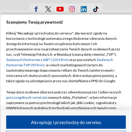
TVP
Szanujemy Twoją prywatność
Abonament TVP
Regulamin TVP
Kliknij "Akceptuję i przechodzę do serwisu", aby wyrazić zgody na
Polityka prywatności
Sklep TVP
korzystanie z technologii automatycznego śledzenia i zbierania danych,
dostęp do informacji na Twoim urządzeniu końcowym i ich
Biuro Reklamy
Moje zgody
przechowywanie oraz na przetwarzanie Twoich danych osobowych przez
nas, czyli Telewizję Polską S.A. w likwidacji (zwaną dalej również „TVP”),
Oferta Handlowa
Biuro reklamy
Zaufanych Partnerów z IAB* (1201 firm)
oraz pozostałych
Zaufanych
Partnerów TVP (93 firm)
, w celach marketingowych (w tym do
Telegazeta ogłoszenia
Kontakt
zautomatyzowanego dopasowania reklam do Twoich zainteresowań i
Emisja w TVP
mierzenia ich skuteczności) i pozostałych, które wskazujemy poniżej, a
także zgody na udostępnianie przez nas identyfikatora PPID do Google.
Kanały
Rada Programowa
Twoje dane osobowe zbierane podczas odwiedzania przez Ciebie naszych
Ogłoszenia przetargowe
poszczególnych serwisów
zwanych dalej „Portalem”, w tym informacje
©2026 Telewizja Polska Spółka Akcyjna w likwidacji
zapisywane za pomocą technologii takich jak: pliki cookie, sygnalizatory
Akademia Telewizyjna
WWW lub innych podobnych technologii umożliwiających świadczenie
Informacje o nadawcy
dopasowanych i bezpiecznych usług, personalizację treści oraz reklam,
udostępnianie funkcji mediów społecznościowych oraz analizowanie
Akceptuję i przechodzę do serwisu
Centrum informacji TVP
ruchu w Internecie.