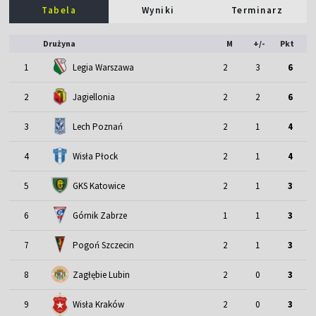
Tabela
Wyniki
Terminarz
Drużyna
M
+/-
Pkt
1
Legia Warszawa
2
3
6
2
Jagiellonia
2
2
6
3
Lech Poznań
2
1
4
4
Wisła Płock
2
1
4
5
GKS Katowice
2
1
3
6
Górnik Zabrze
1
1
3
7
Pogoń Szczecin
2
1
3
8
Zagłębie Lubin
2
0
3
9
Wisła Kraków
2
0
3