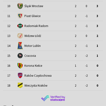
Śląsk Wrocław
10
2
0
3
11
Piast Gliwice
2
-1
3
12
Radomiak Radom
2
-1
3
13
Widzew Łódź
2
0
2
Motor Lublin
14
2
-1
1
15
Cracovia
2
-2
1
16
Korona Kielce
1
-1
0
17
Raków Częstochowa
2
-2
0
18
Wieczysta Kraków
2
-2
0