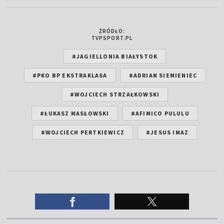
ŹRÓDŁO:
TVPSPORT.PL
#JAGIELLONIA BIAŁYSTOK
#PKO BP EKSTRAKLASA
#ADRIAN SIEMIENIEC
#WOJCIECH STRZAŁKOWSKI
#ŁUKASZ MASŁOWSKI
#AFIMICO PULULU
#WOJCIECH PERTKIEWICZ
#JESUS IMAZ