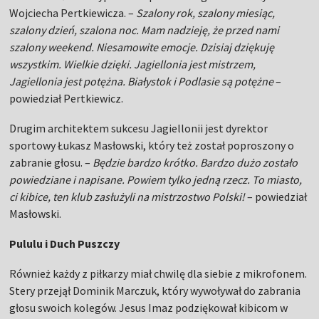
Wojciecha Pertkiewicza. –
Szalony rok, szalony miesiąc,
szalony dzień, szalona noc. Mam nadzieję, że przed nami
szalony weekend. Niesamowite emocje. Dzisiaj dziękuję
wszystkim. Wielkie dzięki. Jagiellonia jest mistrzem,
Jagiellonia jest potężna. Białystok i Podlasie są potężne
–
powiedział Pertkiewicz.
Drugim architektem sukcesu Jagiellonii jest dyrektor
sportowy Łukasz Masłowski, który też został poproszony o
zabranie głosu. –
Będzie bardzo krótko. Bardzo dużo zostało
powiedziane i napisane. Powiem tylko jedną rzecz. To miasto,
ci kibice, ten klub zasłużyli na mistrzostwo Polski!
– powiedział
Masłowski.
Pululu i Duch Puszczy
Również każdy z piłkarzy miał chwilę dla siebie z mikrofonem.
Stery przejął Dominik Marczuk, który wywoływał do zabrania
głosu swoich kolegów. Jesus Imaz podziękował kibicom w