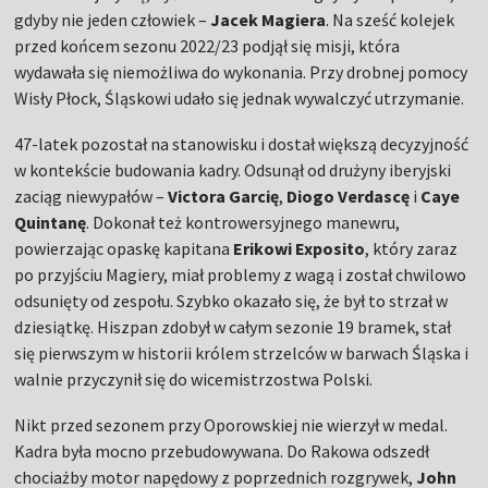
gdyby nie jeden człowiek –
Jacek Magiera
. Na sześć kolejek
przed końcem sezonu 2022/23 podjął się misji, która
wydawała się niemożliwa do wykonania. Przy drobnej pomocy
Wisły Płock, Śląskowi udało się jednak wywalczyć utrzymanie.
47-latek pozostał na stanowisku i dostał większą decyzyjność
w kontekście budowania kadry. Odsunął od drużyny iberyjski
zaciąg niewypałów –
Victora Garcię
,
Diogo Verdascę
i
Caye
Quintanę
. Dokonał też kontrowersyjnego manewru,
powierzając opaskę kapitana
Erikowi Exposito
, który zaraz
po przyjściu Magiery, miał problemy z wagą i został chwilowo
odsunięty od zespołu. Szybko okazało się, że był to strzał w
dziesiątkę. Hiszpan zdobył w całym sezonie 19 bramek, stał
się pierwszym w historii królem strzelców w barwach Śląska i
walnie przyczynił się do wicemistrzostwa Polski.
Nikt przed sezonem przy Oporowskiej nie wierzył w medal.
Kadra była mocno przebudowywana. Do Rakowa odszedł
chociażby motor napędowy z poprzednich rozgrywek,
John