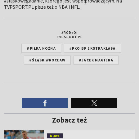
#śląskowegadanie, którego jest współprowadzącym. Na
TVPSPORT.PL pisze też o NBA i NFL.
ŹRÓDŁO:
TVPSPORT.PL
#PIŁKA NOŻNA
#PKO BP EKSTRAKLASA
#ŚLĄSK WROCŁAW
#JACEK MAGIERA
Zobacz też
NOWE