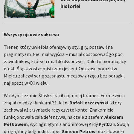
historię!
Wszyscy ojcowie sukcesu
Trener, który uwielbia ofensywny styl gry, postawił na
pragmatyzm. Nie miał wyjścia – musiał dostosować go pod
zawodników, których miał do dyspozycji. Dało to piorunujący
efekt. Śląsk został mistrzem jesieni. Od czasu porażki w
Mielcu zaliczył serię szesnastu meczów z rzędu bez porażki,
najlepszą w XXI wieku.
W całym sezonie Śląsk stracił najmniej bramek. Formę życia
złapał między słupkami 31-letni
Rafał Leszczyński
, który
zachował aż trzynaście razy czyste konto. Znakomicie
funkcjonowała cała defensywa, na czele z szefem
Aleksem
Petkowem
, wyciągniętym z anonimowej Ardy Kyrdżali. Swoją
drogą, inny bułgarski stoper
Simeon Petrow
oraz słowacki