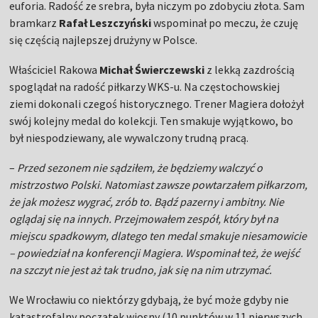
euforia. Radość ze srebra, była niczym po zdobyciu złota. Sam
bramkarz
Rafał Leszczyński
wspominał po meczu, że czuję
się częścią najlepszej drużyny w Polsce.
Właściciel Rakowa
Michał Świerczewski
z lekką zazdrością
spoglądał na radość piłkarzy WKS-u. Na częstochowskiej
ziemi dokonali czegoś historycznego. Trener Magiera dołożył
swój kolejny medal do kolekcji. Ten smakuje wyjątkowo, bo
był niespodziewany, ale wywalczony trudną pracą.
–
Przed sezonem nie sądziłem, że będziemy walczyć o
mistrzostwo Polski. Natomiast zawsze powtarzałem piłkarzom,
że jak możesz wygrać, zrób to. Bądź pazerny i ambitny. Nie
oglądaj się na innych. Przejmowałem zespół, który był na
miejscu spadkowym, dlatego ten medal smakuje niesamowicie
– powiedział na konferencji Magiera. Wspominał też, że wejść
na szczyt nie jest aż tak trudno, jak się na nim utrzymać.
We Wrocławiu co niektórzy gdybają, że być może gdyby nie
katastrofalny początek wiosny (10 punktów w 11 pierwszych