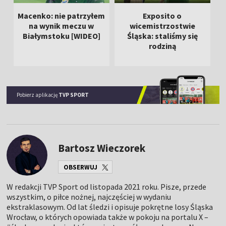
Macenko: nie patrzyłem
Exposito o
na wynik meczu w
wicemistrzostwie
Białymstoku [WIDEO]
Śląska: staliśmy się
m
rodziną
Pobierz aplikację
TVP SPORT
Bartosz Wieczorek
OBSERWUJ
W redakcji TVP Sport od listopada 2021 roku. Pisze, przede
wszystkim, o piłce nożnej, najczęściej w wydaniu
ekstraklasowym. Od lat śledzi i opisuje pokrętne losy Śląska
Wrocław, o których opowiada także w pokoju na portalu X –