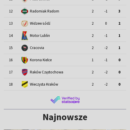
12
Radomiak Radom
2
-1
3
13
Widzew Łódź
2
0
2
Motor Lublin
14
2
-1
1
15
Cracovia
2
-2
1
16
Korona Kielce
1
-1
0
17
Raków Częstochowa
2
-2
0
18
Wieczysta Kraków
2
-2
0
Najnowsze