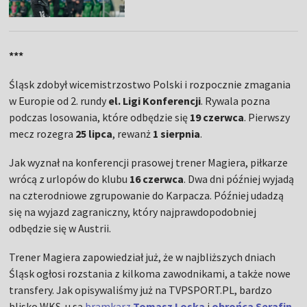
***
Śląsk zdobył wicemistrzostwo Polski i rozpocznie zmagania
w Europie od 2. rundy
el. Ligi Konferencji
. Rywala pozna
podczas losowania, które odbędzie się
19 czerwca
. Pierwszy
mecz rozegra
25 lipca
, rewanż
1 sierpnia
.
Jak wyznał na konferencji prasowej trener Magiera, piłkarze
wrócą z urlopów do klubu
16 czerwca
. Dwa dni później wyjadą
na czterodniowe zgrupowanie do Karpacza. Później udadzą
się na wyjazd zagraniczny, który najprawdopodobniej
odbędzie się w Austrii.
Trener Magiera zapowiedział już, że w najbliższych dniach
Śląsk ogłosi rozstania z kilkoma zawodnikami, a także nowe
transfery. Jak opisywaliśmy już na TVPSPORT.PL, bardzo
blisko WKS-u są
bramkarz
Tomasz Loska
i
obrońca Serafin