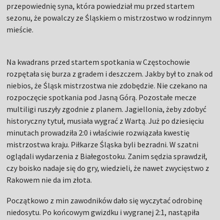
przepowiednię syna, która powiedział mu przed startem
sezonu, że powalczy ze Śląskiem o mistrzostwo w rodzinnym
mieście.
Na kwadrans przed startem spotkania w Częstochowie
rozpętała się burza z gradem i deszczem. Jakby był to znak od
niebios, że Śląsk mistrzostwa nie zdobędzie. Nie czekano na
rozpoczęcie spotkania pod Jasną Górą. Pozostałe mecze
multiligi ruszyły zgodnie z planem. Jagiellonia, żeby zdobyć
historyczny tytuł, musiała wygrać z Wartą. Już po dziesięciu
minutach prowadziła 2:0 i właściwie rozwiązała kwestię
mistrzostwa kraju. Piłkarze Śląska byli bezradni. W szatni
oglądali wydarzenia z Białegostoku. Zanim sędzia sprawdził,
czy boisko nadaje się do gry, wiedzieli, że nawet zwycięstwo z
Rakowem nie da im złota.
Początkowo z min zawodników dało się wyczytać odrobinę
niedosytu. Po końcowym gwizdku i wygranej 2:1, nastąpiła