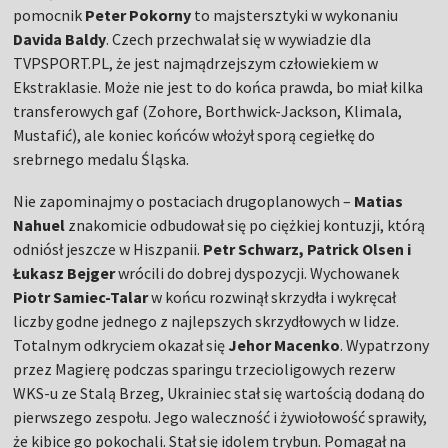
pomocnik
Peter Pokorny
to majstersztyki w wykonaniu
Davida Baldy
. Czech przechwalał się w wywiadzie dla
TVPSPORT.PL, że jest najmądrzejszym człowiekiem w
Ekstraklasie. Może nie jest to do końca prawda, bo miał kilka
transferowych gaf (Zohore, Borthwick-Jackson, Klimala,
Mustafić), ale koniec końców włożył sporą cegiełkę do
srebrnego medalu Śląska.
Nie zapominajmy o postaciach drugoplanowych –
Matias
Nahuel
znakomicie odbudował się po ciężkiej kontuzji, którą
odniósł jeszcze w Hiszpanii.
Petr Schwarz, Patrick Olsen i
Łukasz Bejger
wrócili do dobrej dyspozycji. Wychowanek
Piotr Samiec-Talar
w końcu rozwinął skrzydła i wykręcał
liczby godne jednego z najlepszych skrzydłowych w lidze.
Totalnym odkryciem okazał się
Jehor Macenko
. Wypatrzony
przez Magierę podczas sparingu trzecioligowych rezerw
WKS-u ze Stalą Brzeg, Ukrainiec stał się wartością dodaną do
pierwszego zespołu. Jego waleczność i żywiołowość sprawiły,
że kibice go pokochali. Stał się idolem trybun. Pomagał na