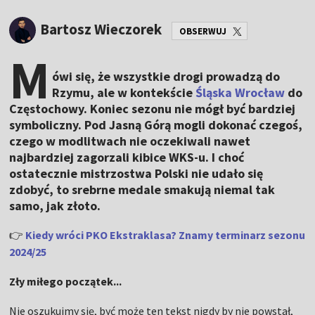
Bartosz Wieczorek
OBSERWUJ
M
ówi się, że wszystkie drogi prowadzą do
Rzymu, ale w kontekście
Śląska Wrocław
do
Częstochowy. Koniec sezonu nie mógł być bardziej
symboliczny. Pod Jasną Górą mogli dokonać czegoś,
czego w modlitwach nie oczekiwali nawet
najbardziej zagorzali kibice WKS-u. I choć
ostatecznie mistrzostwa Polski nie udało się
zdobyć, to srebrne medale smakują niemal tak
samo, jak złoto.
👉
Kiedy wróci PKO Ekstraklasa? Znamy terminarz sezonu
2024/25
Zły miłego początek...
Nie oszukujmy się, być może ten tekst nigdy by nie powstał,