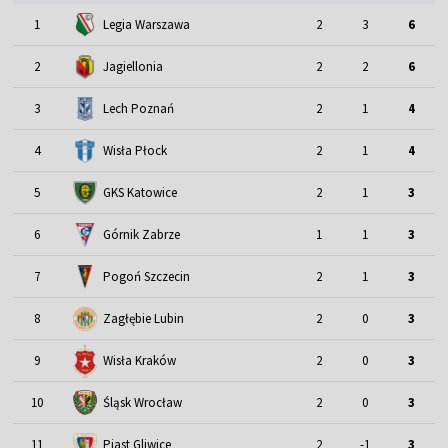
1
Legia Warszawa
2
3
6
2
Jagiellonia
2
2
6
3
Lech Poznań
2
1
4
4
Wisła Płock
2
1
4
5
GKS Katowice
2
1
3
6
Górnik Zabrze
1
1
3
7
Pogoń Szczecin
2
1
3
8
Zagłębie Lubin
2
0
3
9
Wisła Kraków
2
0
3
Śląsk Wrocław
10
2
0
3
11
Piast Gliwice
2
-1
3