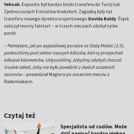
Yeboah
. Exposito był bardzo bliski transferu do Turcji lub
Zjednoczonych Emiratów Arabskich. Zagadką były też
transfery nowego dyrektora sportowego
Davida Baldy
. Śląsk
zaliczył mocny falstart – w trzech meczach zdobył tylko
punkt.
–
Pamiętam, jak po wyjazdowej porażce ze Stalą Mielec (1:3),
podeszliśmy pod sektor naszych kibiców, którzy przejechali
kilkaset kilometrów. Usłyszeliśmy, żebyśmy zdobyli chociaż
środek tabeli, żeby nie było powtórki z dwóch ostatnich
sezonów
– powiedział Magiera po ostatnim meczu z
Radomiakiem.
Czytaj też
Specjalista od cudów. Może
dziś napisać bardzo piękną