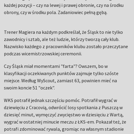
każdej pozycji – czy na lewej i prawej obronie, czy na środku
obrony, czy w środku pola. Zadaniowiec pełną gębą.
Trener Magiera na każdym podkreślał, że Śląsk to nie tylko
zawodnicy i sztab, ale też ludzie, którzy tworzą cały klub.
Nazwisko każdego z pracowników klubu zostało przeczytane
podczas wicemistrzowskiej ceremonii.
Czy Śląsk miał momentami "farta"? Owszem, bo w
klasyfikacji oczekiwanych punktów zajmuje tylko szóste
miejsce. Według WyScout, zamiast 63, powinien mieć na
swoim koncie 51 "oczek".
WKS potrafił jednak szczęściu pomóc. Potrafił wygrać w
dziewięciu z Cracovią, odwrócić losy spotkania z Puszczą w
dziesięć minut, wymęczyć zwycięstwo w dziesięciu z Wartą,
wygrać w ostatniej minucie meczu z ŁKS-em. Pokazał też, że
potrafi zdominować rywala, gromiąc na własnym stadionie