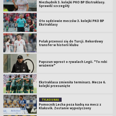
Niezbędnik 3. kolejki PKO BP Ekstraklasy.
Sprawdź szczegóły
Oto sędziowie meczów 3. kolejki PKO BP
Ekstraklasy
Polak przenosi się do Turcji. Rekordowy
transfer w historii klubu
Papszun wprost o rywalach Legii. "To robi
wrażenie"
Ekstraklasa zmieniła terminarz. Mecze 6.
kolejki przesunięte
TYLKO U NAS
Pomocnik Lecha poza kadrą na mecz z
Klaksvik. Zostanie wypożyczony