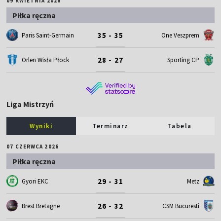
09 KWIETNIA 2026
Piłka ręczna
35 - 35
Paris Saint-Germain
One Veszprem
28 - 27
Orlen Wisła Płock
Sporting CP
Liga Mistrzyń
Wyniki
Terminarz
Tabela
07 CZERWCA 2026
Piłka ręczna
29 - 31
Gyori EKC
Metz
26 - 32
Brest Bretagne
CSM Bucuresti