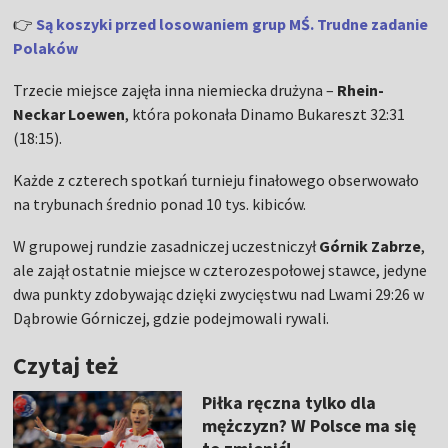
👉
Są koszyki przed losowaniem grup MŚ. Trudne zadanie
Polaków
Trzecie miejsce zajęła inna niemiecka drużyna
–
Rhein-
Neckar Loewen
, która pokonała Dinamo Bukareszt 32:31
(18:15).
Każde z czterech spotkań turnieju finałowego obserwowało
na trybunach średnio ponad 10 tys. kibiców.
W grupowej rundzie zasadniczej uczestniczył
Górnik Zabrze
,
ale zajął ostatnie miejsce w czterozespołowej stawce, jedyne
dwa punkty zdobywając dzięki zwycięstwu nad Lwami 29:26 w
Dąbrowie Górniczej, gdzie podejmowali rywali.
Czytaj też
Piłka ręczna tylko dla
mężczyzn? W Polsce ma się