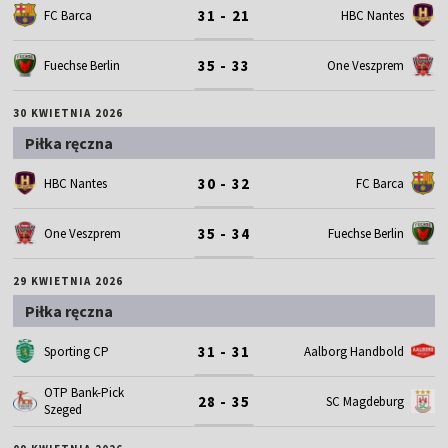
31 - 21
FC Barca
HBC Nantes
35 - 33
Fuechse Berlin
One Veszprem
30 KWIETNIA 2026
Piłka ręczna
30 - 32
HBC Nantes
FC Barca
35 - 34
One Veszprem
Fuechse Berlin
29 KWIETNIA 2026
Piłka ręczna
31 - 31
Sporting CP
Aalborg Handbold
OTP Bank-Pick
28 - 35
SC Magdeburg
Szeged