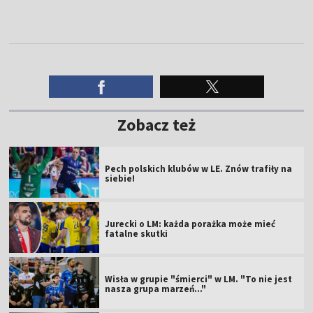
Zobacz też
Pech polskich klubów w LE. Znów trafiły na
siebie!
Jurecki o LM: każda porażka może mieć
fatalne skutki
Wisła w grupie "śmierci" w LM. "To nie jest
nasza grupa marzeń..."