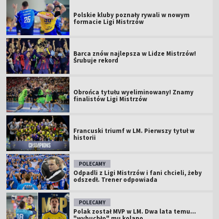
Polskie kluby poznały rywali w nowym
formacie Ligi Mistrzów
Barca znów najlepsza w Lidze Mistrzów!
Śrubuje rekord
Obrońca tytułu wyeliminowany! Znamy
finalistów Ligi Mistrzów
Francuski triumf w LM. Pierwszy tytuł w
historii
POLECAMY
Odpadli z Ligi Mistrzów i fani chcieli, żeby
odszedł. Trener odpowiada
POLECAMY
Polak został MVP w LM. Dwa lata temu...
"wybuchło" mu kolano