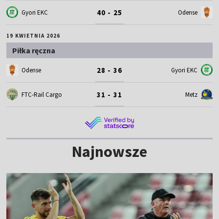
40 - 25
Gyori EKC
Odense
19 KWIETNIA 2026
Piłka ręczna
28 - 36
Odense
Gyori EKC
31 - 31
FTC-Rail Cargo
Metz
Najnowsze