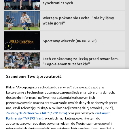
synchronicznych
Wierzą w pokonanie Lecha. "Nie byliśmy
wcale gorsi"
Sportowy wieczór (06.08.2026)
Lech ze skromną zaliczką przed rewanżem.
"Tego elementu zabrakło"
Szanujemy Twoją prywatność
Kliknij "Akceptuję i przechodzę do serwisu", aby wyrazić zgody na
korzystanie z technologii automatycznego śledzenia i zbierania danych,
TVP
dostęp do informacji na Twoim urządzeniu końcowym i ich
przechowywanie oraz na przetwarzanie Twoich danych osobowych przez
Abonament TVP
Regulamin TVP
nas, czyli Telewizję Polską S.A. w likwidacji (zwaną dalej również „TVP”),
Polityka prywatności
Sklep TVP
Zaufanych Partnerów z IAB* (1201 firm)
oraz pozostałych
Zaufanych
Partnerów TVP (93 firm)
, w celach marketingowych (w tym do
Biuro Reklamy
Moje zgody
zautomatyzowanego dopasowania reklam do Twoich zainteresowań i
mierzenia ich skuteczności) i pozostałych, które wskazujemy poniżej, a