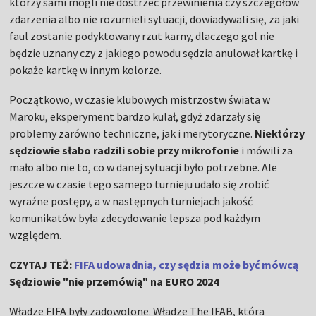
którzy sami mogli nie dostrzec przewinienia czy szczegółów
zdarzenia albo nie rozumieli sytuacji, dowiadywali się, za jaki
faul zostanie podyktowany rzut karny, dlaczego gol nie
będzie uznany czy z jakiego powodu sędzia anulował kartkę i
pokaże kartkę w innym kolorze.
Początkowo, w czasie klubowych mistrzostw świata w
Maroku, eksperyment bardzo kulał, gdyż zdarzały się
problemy zarówno techniczne, jak i merytoryczne.
Niektórzy
sędziowie słabo radzili sobie przy mikrofonie
i mówili za
mało albo nie to, co w danej sytuacji było potrzebne. Ale
jeszcze w czasie tego samego turnieju udało się zrobić
wyraźne postępy, a w następnych turniejach jakość
komunikatów była zdecydowanie lepsza pod każdym
względem.
CZYTAJ TEŻ:
FIFA udowadnia, czy sędzia może być mówcą
Sędziowie "nie przemówią" na EURO 2024
Władze FIFA były zadowolone. Władze The IFAB, która