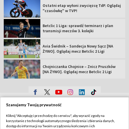
Ostatni etap wyłoni zwycięzcę TdP. Oglądaj
"czasówkę" w TVP!
Betclic 1 Liga: sprawdź terminarz i plan
transmisji meczów 3. kolejki
Avia Świdnik – Sandecja Nowy Sącz [NA
ŻYWO]. Oglądaj mecz Betclic 2 Ligi
Chojniczanka Chojnice – Znicz Pruszków
[NA ŻYWO]. Oglądaj mecz Betclic 2 Ligi
TVP
Szanujemy Twoją prywatność
Abonament TVP
Regulamin TVP
Kliknij "Akceptuję i przechodzę do serwisu", aby wyrazić zgody na
Polityka prywatności
Sklep TVP
korzystanie z technologii automatycznego śledzenia i zbierania danych,
dostęp do informacji na Twoim urządzeniu końcowym i ich