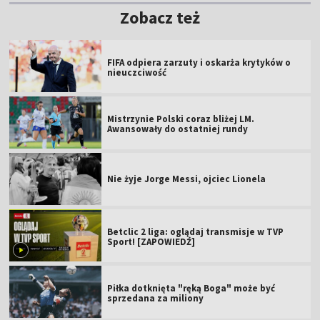
Zobacz też
FIFA odpiera zarzuty i oskarża krytyków o
nieuczciwość
Mistrzynie Polski coraz bliżej LM.
Awansowały do ostatniej rundy
Nie żyje Jorge Messi, ojciec Lionela
Betclic 2 liga: oglądaj transmisje w TVP
Sport! [ZAPOWIEDŹ]
Piłka dotknięta "ręką Boga" może być
sprzedana za miliony