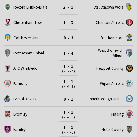
3 - 1
Rekord Bielsko-Biała
Stal Stalowa Wola
1 - 3
Cheltenham Town
Charlton Athletic
0 - 2
Colchester United
Southampton
West Bromwich
1 - 4
Rotherham United
Albion
1 - 1
AFC Wimbledon
Newport County
(k. 5 - 4)
1 - 1
Barnsley
Wigan Athletic
(k. 6 - 5)
0 - 1
Bristol Rovers
Peterborough United
1 - 1
Bromley
Reading
(k. 4 - 5)
1 - 1
Burnley
Notts County
(k. 4 - 3)