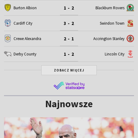
1 - 2
Burton Albion
Blackburn Rovers
3 - 2
Cardiff City
Swindon Town
2 - 1
Crewe Alexandra
Accrington Stanley
1 - 2
Derby County
Lincoln City
ZOBACZ WIĘCEJ
Najnowsze