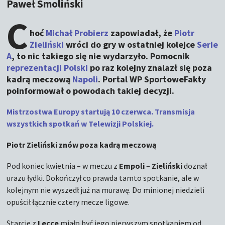
Paweł Smoliński
C
hoć
Michał Probierz
zapowiadał, że
Piotr
Zieliński
wróci do gry w ostatniej kolejce
Serie
A
, to nic takiego się nie wydarzyło. Pomocnik
reprezentacji Polski
po raz kolejny znalazł się poza
kadrą meczową
Napoli
. Portal WP SportoweFakty
poinformował o powodach takiej decyzji.
Mistrzostwa Europy startują 10 czerwca. Transmisja
wszystkich spotkań w Telewizji Polskiej.
Piotr Zieliński znów poza kadrą meczową
Pod koniec kwietnia – w meczu z
Empoli
–
Zieliński
doznał
urazu łydki. Dokończył co prawda tamto spotkanie, ale w
kolejnym nie wyszedł już na murawę. Do minionej niedzieli
opuścił łącznie cztery mecze ligowe.
Starcie z
Lecce
miało być jego pierwszym spotkaniem od