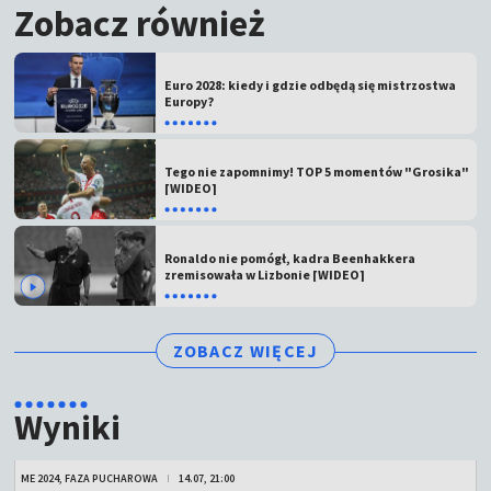
Zobacz również
Euro 2028: kiedy i gdzie odbędą się mistrzostwa
Europy?
Tego nie zapomnimy! TOP 5 momentów "Grosika"
[WIDEO]
Ronaldo nie pomógł, kadra Beenhakkera
zremisowała w Lizbonie [WIDEO]
ZOBACZ WIĘCEJ
Wyniki
ME 2024, FAZA PUCHAROWA
14.07, 21:00