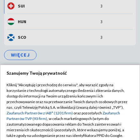
SUI
3
HUN
3
SCO
3
WIĘCEJ
Szanujemy Twoją prywatność
Kliknij "Akceptuję i przechodzę do serwisu", aby wyrazić zgody na
korzystanie z technologii automatycznego śledzenia i zbierania danych,
TVP
dostęp do informacji na Twoim urządzeniu końcowym i ich
Abonament TVP
Regulamin TVP
przechowywanie oraz na przetwarzanie Twoich danych osobowych przez
nas, czyli Telewizję Polską S.A. w likwidacji (zwaną dalej również „TVP”),
Polityka prywatności
Sklep TVP
Zaufanych Partnerów z IAB* (1201 firm)
oraz pozostałych
Zaufanych
Partnerów TVP (93 firm)
, w celach marketingowych (w tym do
Biuro Reklamy
Moje zgody
zautomatyzowanego dopasowania reklam do Twoich zainteresowań i
mierzenia ich skuteczności) i pozostałych, które wskazujemy poniżej, a
Oferta Handlowa
Biuro reklamy
także zgody na udostępnianie przez nas identyfikatora PPID do Google.