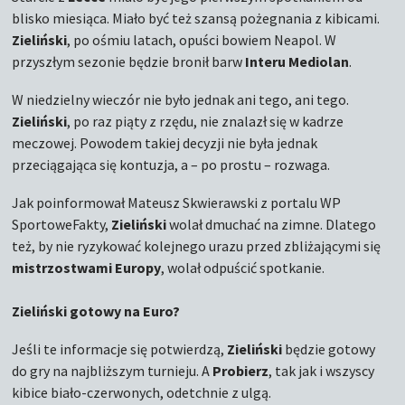
blisko miesiąca. Miało być też szansą pożegnania z kibicami.
Zieliński
, po ośmiu latach, opuści bowiem Neapol. W
przyszłym sezonie będzie bronił barw
Interu
Mediolan
.
W niedzielny wieczór nie było jednak ani tego, ani tego.
Zieliński
, po raz piąty z rzędu, nie znalazł się w kadrze
meczowej. Powodem takiej decyzji nie była jednak
przeciągająca się kontuzja, a – po prostu – rozwaga.
Jak poinformował Mateusz Skwierawski z portalu WP
SportoweFakty,
Zieliński
wolał dmuchać na zimne. Dlatego
też, by nie ryzykować kolejnego urazu przed zbliżającymi się
mistrzostwami Europy
, wolał odpuścić spotkanie.
Zieliński gotowy na Euro?
Jeśli te informacje się potwierdzą,
Zieliński
będzie gotowy
do gry na najbliższym turnieju. A
Probierz
, tak jak i wszyscy
kibice biało-czerwonych, odetchnie z ulgą.