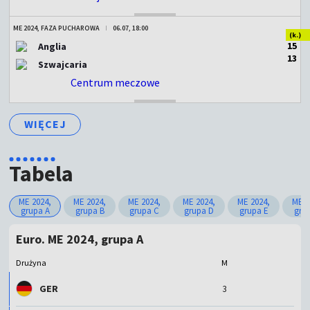
ME 2024, FAZA PUCHAROWA
06.07, 18:00
(k.)
1
5
Anglia
1
3
Szwajcaria
Centrum meczowe
ZAKOŃCZONY
WIĘCEJ
Tabela
ME 2024,
ME 2024,
ME 2024,
ME 2024,
ME 2024,
ME 2
grupa A
grupa B
grupa C
grupa D
grupa E
gru
Euro. ME 2024, grupa A
Drużyna
M
GER
3