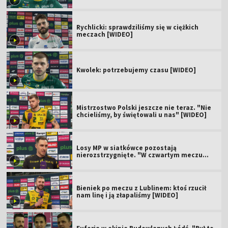
Rychlicki: sprawdziliśmy się w ciężkich
meczach [WIDEO]
Kwolek: potrzebujemy czasu [WIDEO]
Mistrzostwo Polski jeszcze nie teraz. "Nie
chcieliśmy, by świętowali u nas" [WIDEO]
Losy MP w siatkówce pozostają
nierozstrzygnięte. "W czwartym meczu
będzie gorąco" [WIDEO]
Bieniek po meczu z Lublinem: ktoś rzucił
nam linę i ją złapaliśmy [WIDEO]