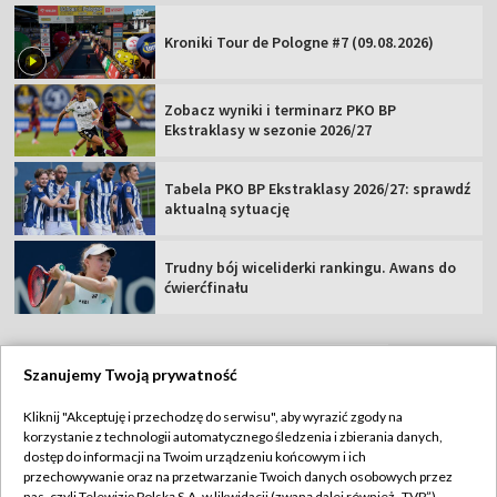
Kroniki Tour de Pologne #7 (09.08.2026)
Zobacz wyniki i terminarz PKO BP
Ekstraklasy w sezonie 2026/27
Tabela PKO BP Ekstraklasy 2026/27: sprawdź
aktualną sytuację
Trudny bój wiceliderki rankingu. Awans do
ćwierćfinału
Szanujemy Twoją prywatność
TVP
Kliknij "Akceptuję i przechodzę do serwisu", aby wyrazić zgody na
korzystanie z technologii automatycznego śledzenia i zbierania danych,
Abonament TVP
Regulamin TVP
dostęp do informacji na Twoim urządzeniu końcowym i ich
Polityka prywatności
Sklep TVP
przechowywanie oraz na przetwarzanie Twoich danych osobowych przez
nas, czyli Telewizję Polską S.A. w likwidacji (zwaną dalej również „TVP”),