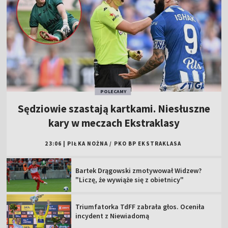
POLECAMY
Sędziowie szastają kartkami. Niesłuszne
kary w meczach Ekstraklasy
23:06
|
PIŁKA NOŻNA
/
PKO BP EKSTRAKLASA
Bartek Drągowski zmotywował Widzew?
"Liczę, że wywiąże się z obietnicy"
Triumfatorka TdFF zabrała głos. Oceniła
incydent z Niewiadomą