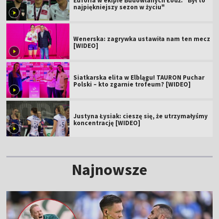
Euforia w ekipie Budowlanych Łódź. "Był to
najpiękniejszy sezon w życiu"
Wenerska: zagrywka ustawiła nam ten mecz
[WIDEO]
Siatkarska elita w Elblągu! TAURON Puchar
Polski – kto zgarnie trofeum? [WIDEO]
Justyna Łysiak: cieszę się, że utrzymałyśmy
koncentrację [WIDEO]
Najnowsze