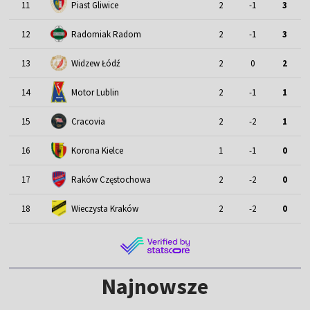
11
Piast Gliwice
2
-1
3
12
Radomiak Radom
2
-1
3
13
Widzew Łódź
2
0
2
Motor Lublin
14
2
-1
1
15
Cracovia
2
-2
1
16
Korona Kielce
1
-1
0
17
Raków Częstochowa
2
-2
0
18
Wieczysta Kraków
2
-2
0
Najnowsze