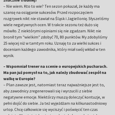
znacznie trudniej?
– Nie wiem. Kto to wie? Ten sezon pokazał, że każdy ma
szansę na osiąganie sukcesów. Przed rozpoczęciem
rozgrywek nikt nie stawiał na Śląsk i Jagiellonię. Słyszeliśmy
wiele negatywnych ocen. W trakcie sezonu też dużo się
mówiło. Z niektórymi opiniami się nie zgadzam. Nikt nie
bronił tym "wielkim" zdobyć 70, 80 punktów. My zdobyliśmy
25 więcej niż w tamtym roku. Uznaję to za wielki sukces i
doceniam każdego zawodnika, który miał swój wkład w ten
wynik.
– Wspomniał trener na scenie o europejskich pucharach.
Ma pan już pomysł na to, jak należy zbudować zespół na
walkę w Europie?
– Plan zawsze jest, natomiast teraz najważniejsze jest to,
aby zawodnicy zregenerowali się i wyrzucili z siebie
negatywne emocje. Niektórzy muszą doleczyć kontuzje, w
pełni dojść do siebie. Ja też wyjeżdżam na kilkunastodniowy
urlop. Chcę całkowicie się wyciszyć i poświęcić ten czas