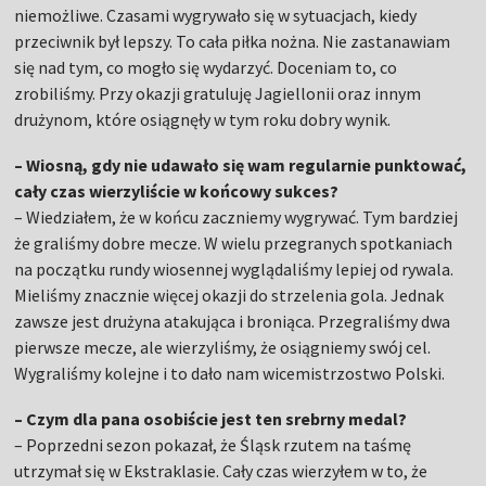
niemożliwe. Czasami wygrywało się w sytuacjach, kiedy
przeciwnik był lepszy. To cała piłka nożna. Nie zastanawiam
się nad tym, co mogło się wydarzyć. Doceniam to, co
zrobiliśmy. Przy okazji gratuluję Jagiellonii oraz innym
drużynom, które osiągnęły w tym roku dobry wynik.
– Wiosną, gdy nie udawało się wam regularnie punktować,
cały czas wierzyliście w końcowy sukces?
– Wiedziałem, że w końcu zaczniemy wygrywać. Tym bardziej
że graliśmy dobre mecze. W wielu przegranych spotkaniach
na początku rundy wiosennej wyglądaliśmy lepiej od rywala.
Mieliśmy znacznie więcej okazji do strzelenia gola. Jednak
zawsze jest drużyna atakująca i broniąca. Przegraliśmy dwa
pierwsze mecze, ale wierzyliśmy, że osiągniemy swój cel.
Wygraliśmy kolejne i to dało nam wicemistrzostwo Polski.
– Czym dla pana osobiście jest ten srebrny medal?
– Poprzedni sezon pokazał, że Śląsk rzutem na taśmę
utrzymał się w Ekstraklasie. Cały czas wierzyłem w to, że