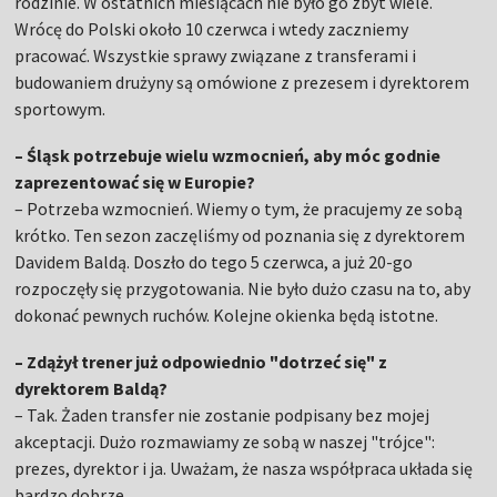
rodzinie. W ostatnich miesiącach nie było go zbyt wiele.
Wrócę do Polski około 10 czerwca i wtedy zaczniemy
pracować. Wszystkie sprawy związane z transferami i
budowaniem drużyny są omówione z prezesem i dyrektorem
sportowym.
– Śląsk potrzebuje wielu wzmocnień, aby móc godnie
zaprezentować się w Europie?
– Potrzeba wzmocnień. Wiemy o tym, że pracujemy ze sobą
krótko. Ten sezon zaczęliśmy od poznania się z dyrektorem
Davidem Baldą. Doszło do tego 5 czerwca, a już 20-go
rozpoczęły się przygotowania. Nie było dużo czasu na to, aby
dokonać pewnych ruchów. Kolejne okienka będą istotne.
– Zdążył trener już odpowiednio "dotrzeć się" z
dyrektorem Baldą?
– Tak. Żaden transfer nie zostanie podpisany bez mojej
akceptacji. Dużo rozmawiamy ze sobą w naszej "trójce":
prezes, dyrektor i ja. Uważam, że nasza współpraca układa się
bardzo dobrze.