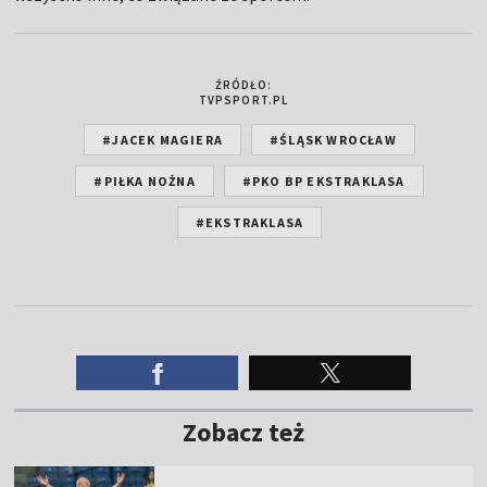
ŹRÓDŁO:
TVPSPORT.PL
#JACEK MAGIERA
#ŚLĄSK WROCŁAW
#PIŁKA NOŻNA
#PKO BP EKSTRAKLASA
#EKSTRAKLASA
Zobacz też