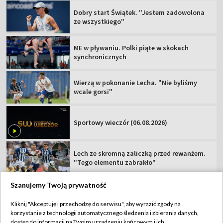
Dobry start Świątek. "Jestem zadowolona
ze wszystkiego"
ME w pływaniu. Polki piąte w skokach
synchronicznych
Wierzą w pokonanie Lecha. "Nie byliśmy
wcale gorsi"
Sportowy wieczór (06.08.2026)
Lech ze skromną zaliczką przed rewanżem.
"Tego elementu zabrakło"
Szanujemy Twoją prywatność
Kliknij "Akceptuję i przechodzę do serwisu", aby wyrazić zgody na
korzystanie z technologii automatycznego śledzenia i zbierania danych,
TVP
dostęp do informacji na Twoim urządzeniu końcowym i ich