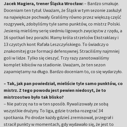
Jacek Magiera, trener Śląska Wrocław:
– Bardzo smakuje.
Doceniam ten tytuł. Uważam, że Śląsk w tym sezonie zasłużył
na największe pochwały. Graliśmy równo przez większą część
rozgrywek, zdobyliśmy tyle samo punktów, co mistrz Polski.
Jesienią mieliśmy serię siedmiu ligowych zwycięstw z rzędu, a
16 spotkań bez porażki. Mamy króla strzelców Ekstraklasy i
13 czystych kont Rafała Leszczyńskiego. To świadczy o
znakomitej grze formacji defensywnej. Straciliśmy najmniej
goli w lidze. Tylko się cieszyć. Trzy razy zanotowaliśmy
komplet kibiców na stadionie. Uważam, że ten sezon
zapamiętamy na długo. Bardzo doceniam to, co się wydarzyło.
– Tak, jak pan powiedział, mieliście tyle samo punktów, co
mistrz. Z tego powodu jest pewien niedosyt, że to
mistrzostwo było tak blisko?
– Nie patrzę na to w ten sposób. Rywalizowały ze sobą
wszystkie drużyny. To liga, gdzie trzeba rozegrać 34
spotkania. Po drodze każdy gdzieś zremisował, przegrał i
stracił punkty w momentach, gdy wydawało się, że jest to