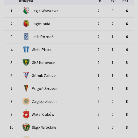
Drużyna
M
+/-
Pkt
1
Legia Warszawa
2
3
6
2
Jagiellonia
2
2
6
3
Lech Poznań
2
1
4
4
Wisła Płock
2
1
4
5
GKS Katowice
2
1
3
6
Górnik Zabrze
1
1
3
7
Pogoń Szczecin
2
1
3
8
Zagłębie Lubin
2
0
3
9
Wisła Kraków
2
0
3
Śląsk Wrocław
10
2
0
3