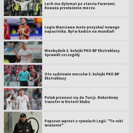
Lech ma dylemat po starciu Farerami.
Roważa przełożenie meczu
Legia Warszawa może pozyskać nowego
napastnika. Był w kadrze na mundial!
Niezbędnik 3. kolejki PKO BP Ekstraklasy.
Sprawdź szczegóły
Oto sędziowie meczów 3. kolejki PKO BP
Ekstraklasy
Polak przenosi się do Turcji. Rekordowy
transfer w historii klubu
Papszun wprost o rywalach Legii. "To robi
wrażenie"