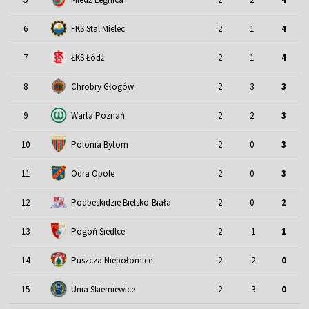
6
FKS Stal Mielec
2
1
4
7
ŁKS Łódź
2
1
4
8
Chrobry Głogów
2
3
3
9
Warta Poznań
2
2
3
10
Polonia Bytom
2
0
3
11
Odra Opole
2
0
3
12
Podbeskidzie Bielsko-Biała
2
0
2
13
Pogoń Siedlce
2
-1
1
14
Puszcza Niepołomice
2
-2
0
15
Unia Skierniewice
2
-3
0