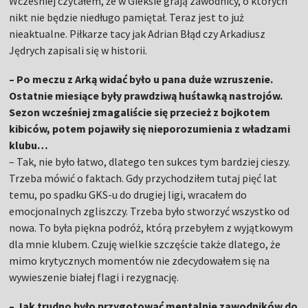
Wcześniej czytałem, że w Gieksie grają zawodnicy, o których
nikt nie będzie niedługo pamiętał. Teraz jest to już
nieaktualne. Piłkarze tacy jak Adrian Błąd czy Arkadiusz
Jędrych zapisali się w historii.
– Po meczu z Arką widać było u pana duże wzruszenie.
Ostatnie miesiące były prawdziwą huśtawką nastrojów.
Sezon wcześniej zmagaliście się przecież z bojkotem
kibiców, potem pojawiły się nieporozumienia z władzami
klubu…
– Tak, nie było łatwo, dlatego ten sukces tym bardziej cieszy.
Trzeba mówić o faktach. Gdy przychodziłem tutaj pięć lat
temu, po spadku GKS-u do drugiej ligi, wracałem do
emocjonalnych zgliszczy. Trzeba było stworzyć wszystko od
nowa. To była piękna podróż, którą przebyłem z wyjątkowym
dla mnie klubem. Czuję wielkie szczęście także dlatego, że
mimo krytycznych momentów nie zdecydowałem się na
wywieszenie białej flagi i rezygnację.
– Jak trudno było przygotować mentalnie zawodników do