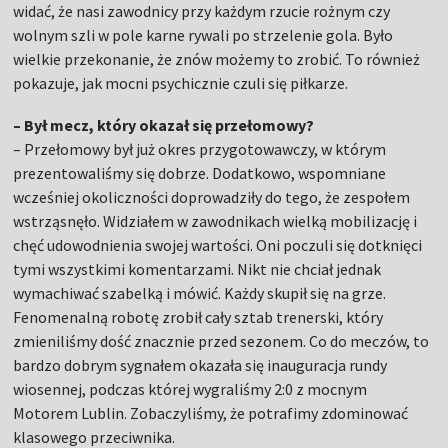
widać, że nasi zawodnicy przy każdym rzucie rożnym czy
wolnym szli w pole karne rywali po strzelenie gola. Było
wielkie przekonanie, że znów możemy to zrobić. To również
pokazuje, jak mocni psychicznie czuli się piłkarze.
– Był mecz, który okazał się przełomowy?
– Przełomowy był już okres przygotowawczy, w którym
prezentowaliśmy się dobrze. Dodatkowo, wspomniane
wcześniej okoliczności doprowadziły do tego, że zespołem
wstrząsnęło. Widziałem w zawodnikach wielką mobilizację i
chęć udowodnienia swojej wartości. Oni poczuli się dotknięci
tymi wszystkimi komentarzami. Nikt nie chciał jednak
wymachiwać szabelką i mówić. Każdy skupił się na grze.
Fenomenalną robotę zrobił cały sztab trenerski, który
zmieniliśmy dość znacznie przed sezonem. Co do meczów, to
bardzo dobrym sygnałem okazała się inauguracja rundy
wiosennej, podczas której wygraliśmy 2:0 z mocnym
Motorem Lublin. Zobaczyliśmy, że potrafimy zdominować
klasowego przeciwnika.