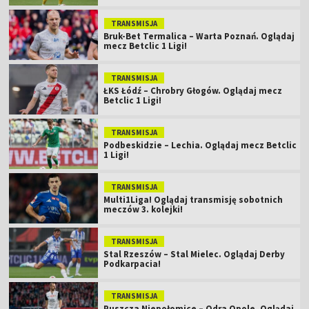
TRANSMISJA
Bruk-Bet Termalica – Warta Poznań. Oglądaj
mecz Betclic 1 Ligi!
TRANSMISJA
ŁKS Łódź – Chrobry Głogów. Oglądaj mecz
Betclic 1 Ligi!
TRANSMISJA
Podbeskidzie – Lechia. Oglądaj mecz Betclic
1 Ligi!
TRANSMISJA
Multi1Liga! Oglądaj transmisję sobotnich
meczów 3. kolejki!
TRANSMISJA
Stal Rzeszów – Stal Mielec. Oglądaj Derby
Podkarpacia!
TRANSMISJA
Puszcza Niepołomice – Odra Opole. Oglądaj