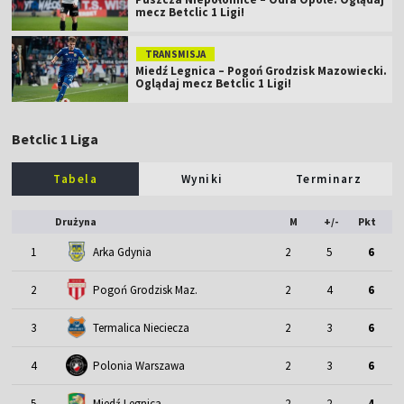
mecz Betclic 1 Ligi!
TRANSMISJA
Miedź Legnica – Pogoń Grodzisk Mazowiecki.
Oglądaj mecz Betclic 1 Ligi!
Betclic 1 Liga
Tabela
Wyniki
Terminarz
Drużyna
M
+/-
Pkt
1
Arka Gdynia
2
5
6
2
Pogoń Grodzisk Maz.
2
4
6
3
Termalica Nieciecza
2
3
6
4
Polonia Warszawa
2
3
6
5
Miedź Legnica
2
2
4