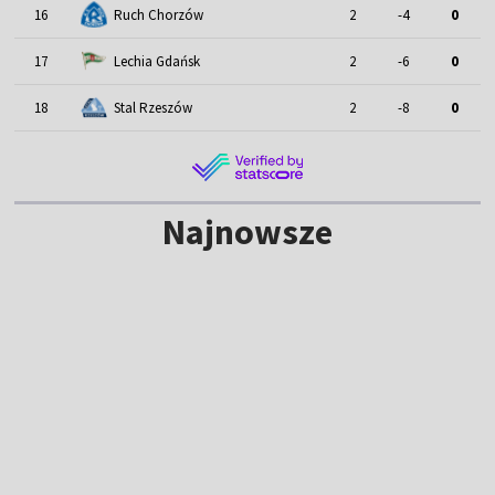
16
Ruch Chorzów
2
-4
0
17
Lechia Gdańsk
2
-6
0
18
Stal Rzeszów
2
-8
0
Najnowsze