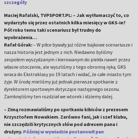
szczegóły
Maciej Rafalski, TVPSPORT.PL: – Jak wytłumaczyć to, co
wydarzyło się przez ostatnich kilka miesięcy w GKS-ie?
Pół roku temu taki scenariusz był trudny do
wyobrażenia…
Rafał Górak:
– W piłce bywały już różne bajkowe scenariusze i
nasza historia jest jednym z nich. Niedawno byliśmy
zespołem wyszydzanym i kierowanym do piekła nawet przez
własne otoczenie, ale wyszliśmy z tego obronną ręką. GKS
wraca do Ekstraklasy po 19 latach i widać, że całe miasto tym
żyje. W środę mieliśmy już jednak pierwsze spotkanie z
dyrektorem sportowym dotyczące następnego sezonu.
Zamknęliśmy ten rozdział we wtorek i idziemy dalej.
– Zimą rozmawialiśmy po spotkaniu kibiców z prezesem
Krzysztofem Nowakiem. Zarówno fani, jak i szef klubu,
nie szczędzili krytycznych słów pod adresem pana i
drużyny.
Później w wywiadzie postanowił pan