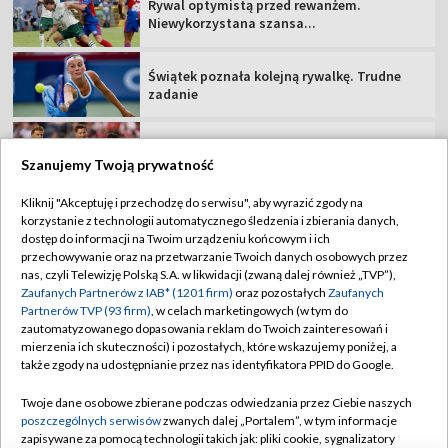
MŚ do lat 20, Oregon: oglądaj 2. dzień
Trener GKS zachowuje optymizm. "Nie
jesteśmy bez szans"
Szanujemy Twoją prywatność
Kliknij "Akceptuję i przechodzę do serwisu", aby wyrazić zgody na
korzystanie z technologii automatycznego śledzenia i zbierania danych,
TVP
dostęp do informacji na Twoim urządzeniu końcowym i ich
przechowywanie oraz na przetwarzanie Twoich danych osobowych przez
Abonament TVP
Regulamin TVP
nas, czyli Telewizję Polską S.A. w likwidacji (zwaną dalej również „TVP”),
Polityka prywatności
Sklep TVP
Zaufanych Partnerów z IAB* (1201 firm)
oraz pozostałych
Zaufanych
Partnerów TVP (93 firm)
, w celach marketingowych (w tym do
Biuro Reklamy
Moje zgody
zautomatyzowanego dopasowania reklam do Twoich zainteresowań i
mierzenia ich skuteczności) i pozostałych, które wskazujemy poniżej, a
Oferta Handlowa
Biuro reklamy
także zgody na udostępnianie przez nas identyfikatora PPID do Google.
Telegazeta ogłoszenia
Kontakt
Twoje dane osobowe zbierane podczas odwiedzania przez Ciebie naszych
Emisja w TVP
poszczególnych serwisów
zwanych dalej „Portalem”, w tym informacje
zapisywane za pomocą technologii takich jak: pliki cookie, sygnalizatory