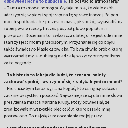
odpowiedzieć na to publicznie
. To oczyściło atmosferę?
– Tamta rozmowa pomogła. Wydaje mi się, że wiele osób
uderzyło się w pierś i spojrzało na tę sprawę inaczej. Po paru
moich spotkaniach z prezesem nastąpił spokój, wyjaśniliśmy
sobie pewne rzeczy. Prezes posypał głowę popiołem i
przeprosił. Doceniam to, zwłaszcza dlatego, że jest ode mnie
starszy i jest moim przełożonym. Przyznanie się do błędu
także świadczy o klasie człowieka. To była chwila próby, którą
wytrzymaliśmy, a w ubiegłą niedzielę wszyscy otrzymaliśmy
za to nagrodę.
– Ta historia to lekcja dla ludzi, że czasami należy
zachować spokój i wstrzymać się z radykalnymi ocenami?
– Nie chciałbym teraz wyjść na kogoś, kto osiągnął sukces i
zacznie wszystkich pouczać. Najważniejsze są dla mnie słowa
prezydenta miasta Marcina Krupy, który powiedział, że
zrealizowałem wszystkie pięć celów, które przede mną
postawiono. To największe docenienie mojej pracy.
– Prezydent Katowic podczas fety z okazji awansu