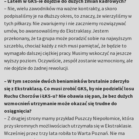
– Latem w GKS-ie dojdzie do dużych zmian kadrowych?
– Nie, wielu zawodników ma ważne kontrakty, a skoro
podpisaliśmy je na dłuższy okres, to znaczy, że wierzyliśmy w
tych piłkarzy. Nie zwariujemy i nie zaczniemy rozwiązywać
umów, bo awansowaliśmy do Ekstraklasy. Jestem
przekonany, że ta grupa może poradzić sobie na najwyższym
szczeblu, chociaż każdy z nich musi pamiętać, że będzie to
wymagało dalszej ciężkiej pracy. Musimy wskoczyć na jeszcze
wyższy poziom. Oczywiście, zespół zostanie wzmocniony, ale
nie dojdzie do żadnej rewolucji.
– W tym sezonie dwóch beniaminków brutalnie zderzyło
się z Ekstraklasą. Co musi zrobić GKS, by nie podzielić losu
Ruchu Chorzów i ŁKS-u? Nie obawia się pan, że bez dużych
wzmocnień utrzymanie może okazać się trudne do
osiągnięcia?
– Z drugiej strony mamy przykład Puszczy Niepołomice, która
przy skromnych możliwościach utrzymała się w Ekstraklasie.
Wcześniej przez trzy lata robiła to Warta Poznań. Nie ma