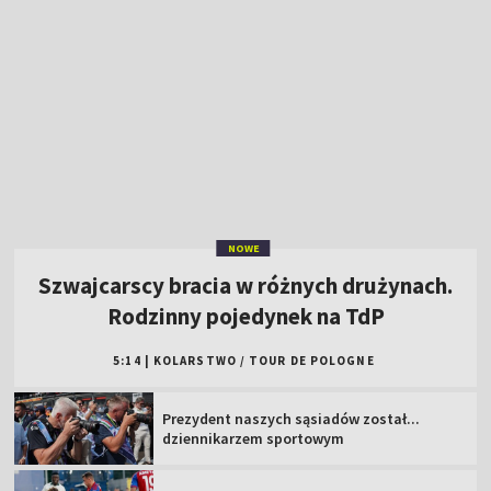
NOWE
Szwajcarscy bracia w różnych drużynach.
Rodzinny pojedynek na TdP
5:14
|
KOLARSTWO
/
TOUR DE POLOGNE
Prezydent naszych sąsiadów został...
dziennikarzem sportowym
Rywal optymistą przed rewanżem.
Niewykorzystana szansa...
Świątek poznała kolejną rywalkę. Trudne
zadanie
"Lewy" tym razem bez gola. Dobry początek
"Strażaków" [WIDEO]