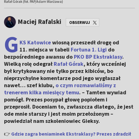
Rafał Górak (fot. PAP/Adam Warżawa)
Maciej Rafalski
OBSERWUJ
G
KS Katowice
wiosną przeszedł drogę od
11. miejsca w tabeli
Fortuna 1. Ligi
do
bezpośredniego awansu do
PKO BP Ekstraklasy
.
Wielką rolę odegrał
Rafał Górak
, który wcześniej
był krytykowany nie tylko przez kibiców, bo
nieprzychylne komentarze pod jego wygłaszał
nawet… szef klubu,
o czym rozmawialiśmy z
trenerem kilka miesięcy temu
.
– Tamten wywiad
pomógł. Prezes posypał głowę popiołem i
przeprosił. Doceniam to, zwłaszcza dlatego, że jest
ode mnie starszy i jest moim przełożonym –
powiedział nam szkoleniowiec Gieksy.
👉
Gdzie zagra beniaminek Ekstraklasy? Prezes zdradził