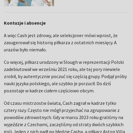
Kontuzje i absencje
A więc Cash jest zdrowy, ale selekcjoner mówi wprost, że
zasugerował się historią piłkarza z ostatnich miesięcy. A
urazów było niemało.
Co więcej, piłkarz urodzony w Slough w reprezentacji Polski
zadebiutował we wrześniu 2021 roku, ale tej pory niewiele
zrobił, by autentycznie poczuć się częścią grupy. Podjął próby
nauki języka polskiego, ale szybko je porzucił. Do dziś
pozostaje w kadrze ciałem częściowo obcym.
Od czasu mistrzostw świata, Cash zagrał w kadrze tylko
cztery razy. Często nie mógł przyjechać na zgrupowanie z
powodów zdrowotnych. Gdy w marcu 2023 roku graliśmy na
wyjeździe z Czechami, zaczęliśmy od straty dwóch szybkich
goli. Jeden z nich padł po błędzie Casha, a piłkarz Aston Villa