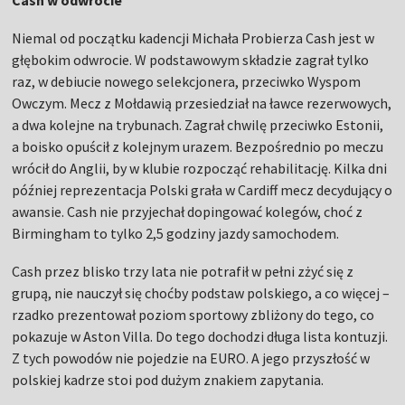
Niemal od początku kadencji Michała Probierza Cash jest w
głębokim odwrocie. W podstawowym składzie zagrał tylko
raz, w debiucie nowego selekcjonera, przeciwko Wyspom
Owczym. Mecz z Mołdawią przesiedział na ławce rezerwowych,
a dwa kolejne na trybunach. Zagrał chwilę przeciwko Estonii,
a boisko opuścił z kolejnym urazem. Bezpośrednio po meczu
wrócił do Anglii, by w klubie rozpocząć rehabilitację. Kilka dni
później reprezentacja Polski grała w Cardiff mecz decydujący o
awansie. Cash nie przyjechał dopingować kolegów, choć z
Birmingham to tylko 2,5 godziny jazdy samochodem.
Cash przez blisko trzy lata nie potrafił w pełni zżyć się z
grupą, nie nauczył się choćby podstaw polskiego, a co więcej –
rzadko prezentował poziom sportowy zbliżony do tego, co
pokazuje w Aston Villa. Do tego dochodzi długa lista kontuzji.
Z tych powodów nie pojedzie na EURO. A jego przyszłość w
polskiej kadrze stoi pod dużym znakiem zapytania.