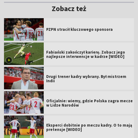
Zobacz też
PZPN stracił kluczowego sponsora
Fabiański zakończył karierę. Zobacz jego
najlepsze interwencje w kadrze [WIDEO]
Drugi trener kadry wybrany. Był mistrzem
Indii
Oficjalnie: wiemy, gdzie Polska zagra mecze
w Lidze Narodów
Eksperci dobitnie po meczu kadry. O to mają
pretensje [WIDEO]