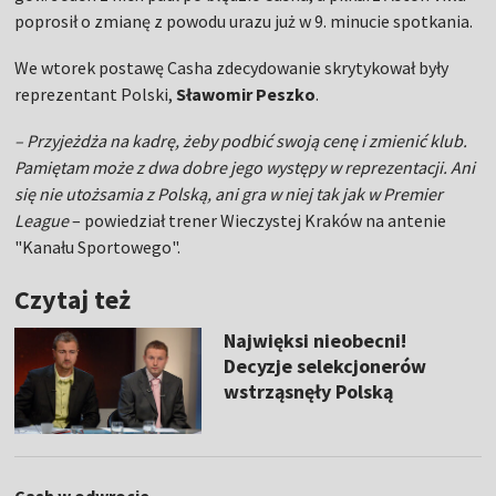
poprosił o zmianę z powodu urazu już w 9. minucie spotkania.
We wtorek postawę Casha zdecydowanie skrytykował były
reprezentant Polski,
Sławomir Peszko
.
– Przyjeżdża na kadrę, żeby podbić swoją cenę i zmienić klub.
Pamiętam może z dwa dobre jego występy w reprezentacji. Ani
się nie utożsamia z Polską, ani gra w niej tak jak w Premier
League
– powiedział trener Wieczystej Kraków na antenie
"Kanału Sportowego".
Czytaj też
Najwięksi nieobecni!
Decyzje selekcjonerów
wstrząsnęły Polską
Cash w odwrocie