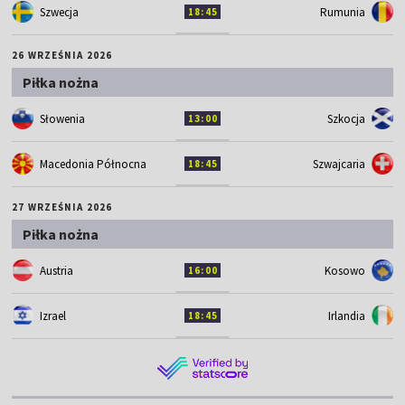
Szwecja
Rumunia
18:45
26 WRZEŚNIA 2026
Piłka nożna
Słowenia
Szkocja
13:00
Macedonia Północna
Szwajcaria
18:45
27 WRZEŚNIA 2026
Piłka nożna
Austria
Kosowo
16:00
Izrael
Irlandia
18:45