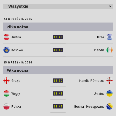
24 WRZEŚNIA 2026
Piłka nożna
Austria
Izrael
18:45
Kosowo
Irlandia
18:45
25 WRZEŚNIA 2026
Piłka nożna
Gruzja
Irlandia Północna
16:00
Węgry
Ukraina
18:45
Polska
Bośnia i Hercegowina
18:45