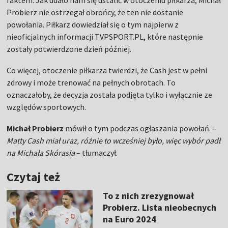
faktem. Jak udało nam się ustalić w otoczeniu piłkarza, Michał
Probierz nie ostrzegał obrońcy, że ten nie dostanie
powołania. Piłkarz dowiedział się o tym najpierw z
nieoficjalnych informacji TVPSPORT.PL, które następnie
zostały potwierdzone dzień później.
Co więcej, otoczenie piłkarza twierdzi, że Cash jest w pełni
zdrowy i może trenować na pełnych obrotach. To
oznaczałoby, że decyzja została podjęta tylko i wyłącznie ze
względów sportowych.
Michał Probierz
mówił o tym podczas ogłaszania powołań. –
Matty Cash miał uraz, różnie to wcześniej było, więc wybór padł
na Michała Skórasia
– tłumaczył.
Czytaj też
To z nich zrezygnował
Probierz. Lista nieobecnych
na Euro 2024