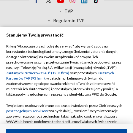
TVP
Abonament TVP
Regulamin TVP
Polityka prywatności
Sklep TVP
Szanujemy Twoją prywatność
Biuro Reklamy
Moje zgody
Kliknij "Akceptuję i przechodzę do serwisu", aby wyrazić zgody na
Oferta Handlowa
Biuro reklamy
korzystanie z technologii automatycznego śledzenia i zbierania danych,
dostęp do informacji na Twoim urządzeniu końcowym i ich
Telegazeta ogłoszenia
Kontakt
przechowywanie oraz na przetwarzanie Twoich danych osobowych przez
Emisja w TVP
nas, czyli Telewizję Polską S.A. w likwidacji (zwaną dalej również „TVP”),
Zaufanych Partnerów z IAB* (1201 firm)
oraz pozostałych
Zaufanych
Kanały
Rada Programowa
Partnerów TVP (93 firm)
, w celach marketingowych (w tym do
zautomatyzowanego dopasowania reklam do Twoich zainteresowań i
Ogłoszenia przetargowe
mierzenia ich skuteczności) i pozostałych, które wskazujemy poniżej, a
©2026 Telewizja Polska Spółka Akcyjna w likwidacji
także zgody na udostępnianie przez nas identyfikatora PPID do Google.
Akademia Telewizyjna
Informacje o nadawcy
Twoje dane osobowe zbierane podczas odwiedzania przez Ciebie naszych
poszczególnych serwisów
zwanych dalej „Portalem”, w tym informacje
Centrum informacji TVP
zapisywane za pomocą technologii takich jak: pliki cookie, sygnalizatory
WWW lub innych podobnych technologii umożliwiających świadczenie
System NOS
dopasowanych i bezpiecznych usług, personalizację treści oraz reklam,
udostępnianie funkcji mediów społecznościowych oraz analizowanie