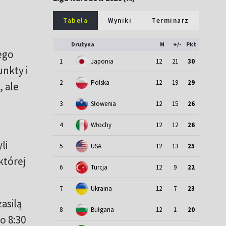
Tabela
Wyniki
Terminarz
Drużyna
M
+/-
Pkt
ego
1
Japonia
12
21
30
unkty i
2
Polska
12
19
29
 ale
3
Słowenia
12
15
26
4
Włochy
12
12
26
li
5
USA
12
13
25
której
6
Turcja
12
9
22
7
Ukraina
12
7
23
asilą
8
Bułgaria
12
1
20
o 8:30