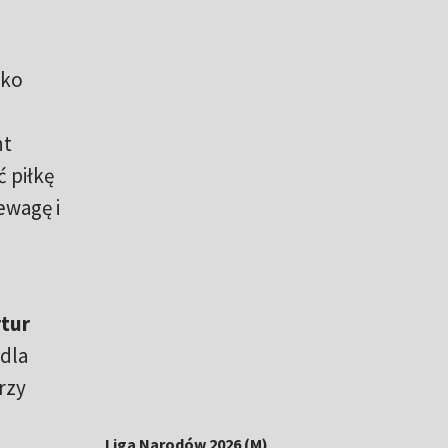
tko
nt
ć piłkę
ewagę i
rtur
 dla
rzy
Liga Narodów 2026 (M)