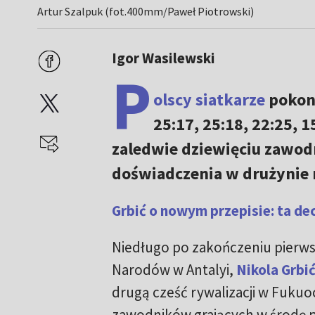
Artur Szalpuk (fot.400mm/Paweł Piotrowski)
Igor Wasilewski
P
olscy siatkarze
pokon
25:17, 25:18, 22:25, 
zaledwie dziewięciu zawodn
doświadczenia w drużynie 
Grbić o nowym przepisie: ta de
Niedługo po zakończeniu pierwsz
Narodów w Antalyi,
Nikola Grbi
drugą cześć rywalizacji w Fukuo
zawodników grających w środę p