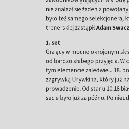
nie znalazł się żaden z powołany
było też samego selekcjonera, 
trenerskiej zastąpił
Adam Swacz
1. set
Grający w mocno okrojonym skła
od bardzo słabego przyjęcia. W ca
tym elemencie zaledwie... 18. pr
zagrywką Urywkina, który już n
prowadzenie. Od stanu 10:18 biał
secie było już za późno. Po nie