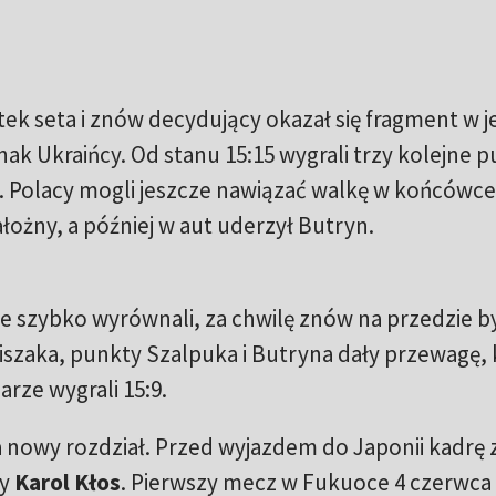
 seta i znów decydujący okazał się fragment w j
nak Ukraińcy. Od stanu 15:15 wygrali trzy kolejne p
 Polacy mogli jeszcze nawiązać walkę w końcówce,
łożny, a później w aut uderzył Butryn.
le szybko wyrównali, za chwilę znów na przedzie by
iszaka, punkty Szalpuka i Butryna dały przewagę, 
arze wygrali 15:9.
a nowy rozdział. Przed wyjazdem do Japonii kadrę z
y
Karol Kłos
. Pierwszy mecz w Fukuoce 4 czerwca 