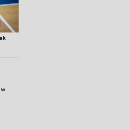
rek
 w