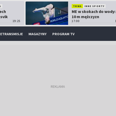
A
TRWA
INNE SPORTY
Lech
ME w skokach do wody:
ksvik
10 m mężczyzn
19:25
17:00
ETRANSMISJE
MAGAZYNY
PROGRAM TV