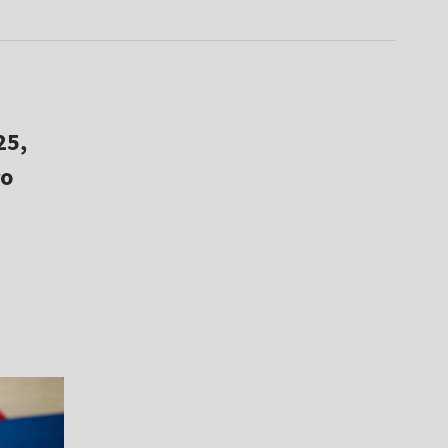
25,
ło