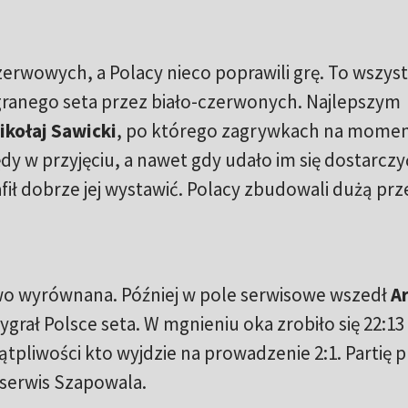
erwowych, a Polacy nieco poprawili grę. To wszys
granego seta przez biało-czerwonych. Najlepszym
ikołaj Sawicki
, po którego zagrywkach na mome
ędy w przyjęciu, a nawet gdy udało im się dostarczy
fił dobrze jej wystawić. Polacy zbudowali dużą prz
owo wyrównana. Później w pole serwisowe wszedł
A
ygrał Polsce seta. W mgnieniu oka zrobiło się 22:13
ątpliwości kto wyjdzie na prowadzenie 2:1. Partię p
 serwis Szapowala.