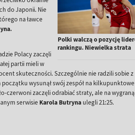
ch do Japonii. Nie
którego na ławce
yna.
Polki walczą o pozycję lide
rankingu. Niewielka strata
dzie Polacy zaczęli
łej partii mieli w
ocent skuteczności. Szczególnie nie radzili sobie z
a początku wysunął swój zespół na kilkupunktowe
o-czerwoni zaczęli odrabiać straty, ale na wygraną
udanym serwisie
Karola Butryna
ulegli 21:25.