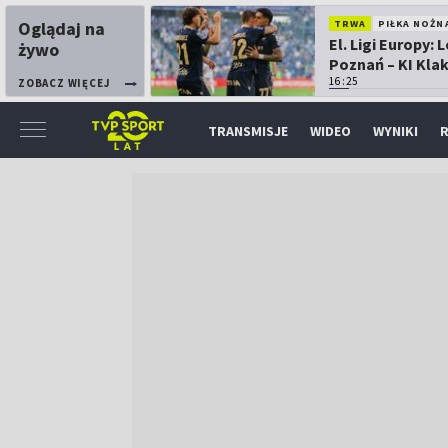
Oglądaj na
TRWA
PIŁKA NOŻN
El. Ligi Europy: 
żywo
Poznań – KI Kla
16:25
ZOBACZ WIĘCEJ
TRANSMISJE
WIDEO
WYNIKI
R