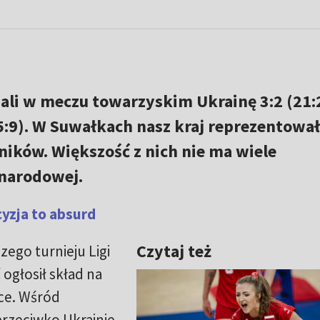
ali w meczu towarzyskim Ukrainę 3:2 (21:
15:9). W Suwałkach nasz kraj reprezentowa
ików. Większość z nich nie ma wiele
narodowej.
cyzja to absurd
Czytaj też
ego turnieju Ligi
ć
ogłosił skład na
ce. Wśród
rzeciwko Ukrainie