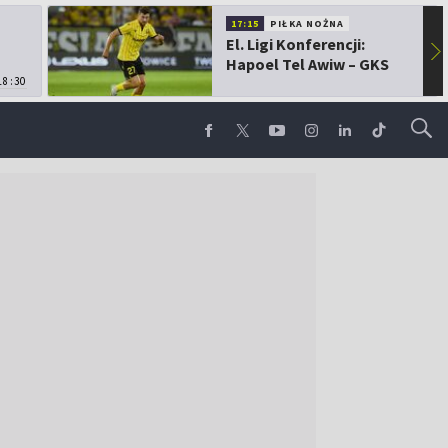
17:15
PIŁKA NOŻNA
El. Ligi Konferencji:
▶
Hapoel Tel Awiw – GKS
18:30
Katowice