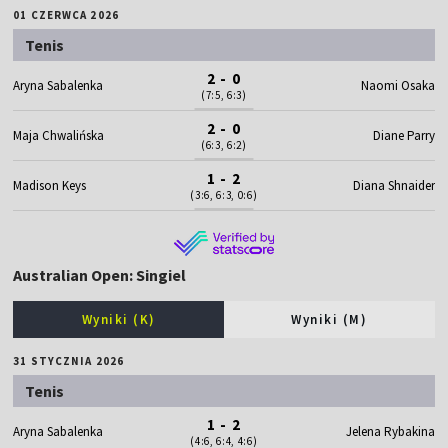
01 CZERWCA 2026
Tenis
2 - 0
Aryna Sabalenka
Naomi Osaka
(7:5, 6:3)
2 - 0
Maja Chwalińska
Diane Parry
(6:3, 6:2)
1 - 2
Madison Keys
Diana Shnaider
(3:6, 6:3, 0:6)
Australian Open: Singiel
Wyniki (K)
Wyniki (M)
31 STYCZNIA 2026
Tenis
1 - 2
Aryna Sabalenka
Jelena Rybakina
(4:6, 6:4, 4:6)