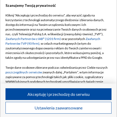
Szanujemy Twoją prywatność
Kliknij "Akceptuję i przechodzę do serwisu", aby wyrazić zgody na
korzystanie z technologii automatycznego śledzenia i zbierania danych,
TVP
dostęp do informacji na Twoim urządzeniu końcowym i ich
przechowywanie oraz na przetwarzanie Twoich danych osobowych przez
Abonament TVP
Regulamin TVP
nas, czyli Telewizję Polską S.A. w likwidacji (zwaną dalej również „TVP”),
Polityka prywatności
Sklep TVP
Zaufanych Partnerów z IAB* (1201 firm)
oraz pozostałych
Zaufanych
Partnerów TVP (93 firm)
, w celach marketingowych (w tym do
Biuro Reklamy
Moje zgody
zautomatyzowanego dopasowania reklam do Twoich zainteresowań i
mierzenia ich skuteczności) i pozostałych, które wskazujemy poniżej, a
Oferta Handlowa
Biuro reklamy
także zgody na udostępnianie przez nas identyfikatora PPID do Google.
Telegazeta ogłoszenia
Kontakt
Twoje dane osobowe zbierane podczas odwiedzania przez Ciebie naszych
Emisja w TVP
poszczególnych serwisów
zwanych dalej „Portalem”, w tym informacje
zapisywane za pomocą technologii takich jak: pliki cookie, sygnalizatory
Kanały
Rada Programowa
WWW lub innych podobnych technologii umożliwiających świadczenie
dopasowanych i bezpiecznych usług, personalizację treści oraz reklam,
Ogłoszenia przetargowe
udostępnianie funkcji mediów społecznościowych oraz analizowanie
©2026 Telewizja Polska Spółka Akcyjna w likwidacji
Akceptuję i przechodzę do serwisu
ruchu w Internecie.
Akademia Telewizyjna
Informacje o nadawcy
Twoje dane osobowe zbierane podczas odwiedzania przez Ciebie
Ustawienia zaawansowane
News
Transmisje
Wideo
Więcej
poszczególnych serwisów
na Portalu, takie jak adresy IP, identyfikatory
Centrum informacji TVP
Twoich urządzeń końcowych i identyfikatory plików cookie, informacje o