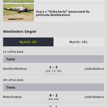
Gracz z "dziką kartą" awansował do
półfinału Wimbledonu!
Wimbledon: Singiel
Wyniki (K)
Wyniki (M)
11 LIPCA 2026
Tenis
1 - 2
Karolina Muchova
Linda Noskova
(2:6, 7:5, 3:6)
09 LIPCA 2026
Tenis
0 - 2
Marta Kostyuk
Linda Noskova
(4:6, 4:6)