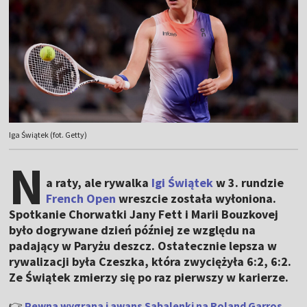
Iga Świątek (fot. Getty)
N
a raty, ale rywalka
Igi Świątek
w 3. rundzie
French Open
wreszcie została wyłoniona.
Spotkanie Chorwatki Jany Fett i Marii Bouzkovej
było dogrywane dzień później ze względu na
padający w Paryżu deszcz. Ostatecznie lepsza w
rywalizacji była Czeszka, która zwyciężyła 6:2, 6:2.
Ze Świątek zmierzy się po raz pierwszy w karierze.
👉
Pewna wygrana i awans Sabalenki na Roland Garros