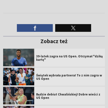
Zobacz też
39-latek zagra na US Open. Otrzymał "dziką
kartę"
Świątek wybrała partnera! To z nim zagra w
US Open
Będzie debiut Chwalińskiej! Dobre wieści z
US Open