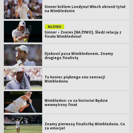
Sinner królem Londynu! Włoch obronił tytuł
na Wimbledonie
NA ŻYWO
Sinner – Zverev [NA ŻYWO]. Śledź relację z
finału Wimbledonu!
Djoković poza Wimbledonem. Znamy
drugiego finalistę
To koniec pięknego snu sensacji
Wimbledonu
Wimbledon: co za historia! Będzie
wewnętrzny finał
Znamy pierwszą finalistkę Wimbledonu. Co
za emocje!