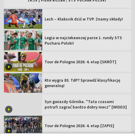
16:18
|
PIŁKA NOŻNA
/
STS PUCHAR POLSKI
Lech – Klaksvik dziś w TVP. Znamy składy!
Legia w najciekawszej parze 1. rundy STS
Pucharu Polski!
Tour de Pologne 2026: 4. etap [SKRÓT]
Kto wygra 83. TdP? Sprawdź klasyfikację
generalną!
Syn gwiazdy Górnika. "Tata czasami
potrafi zagrać bardzo dobry mecz" [WIDEO]
Tour de Pologne 2026: 4. etap [ZAPIS]