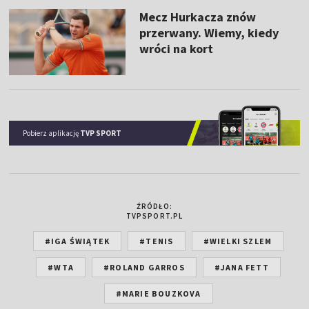
Mecz Hurkacza znów
przerwany. Wiemy, kiedy
wróci na kort
Pobierz aplikację
TVP SPORT
ŹRÓDŁO:
TVPSPORT.PL
#IGA ŚWIĄTEK
#TENIS
#WIELKI SZLEM
#WTA
#ROLAND GARROS
#JANA FETT
#MARIE BOUZKOVA