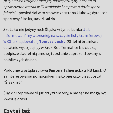
przy stałych fragmentach gry naszej drużyny. Serafin to
sprawdzona marka w Ekstraklasie i na pewno doda sporo
jakości
– powiedział w rozmowie ze stroną klubową dyrektor
sportowy Śląska,
David Balda
.
Szota to nie jedyny ruch Śląska w tym okienku.
Jak
informowaliśmy wcześniej, na szczycie listy transferowej
WKS-u znajdował się
Tomasz Loska
. 28-letni bramkarz,
ostatnio występujący w Bruk-Bet Termalice Nieciecza,
podpisze dwuletnią umowę i zostanie zaprezentowany w
najbliższych dniach.
Podobnie wygląda sprawa
Simona Schieracka
z RB Lipsk. O
zainteresowaniu pomocnikiem jako pierwszy pisał portal
"Śląsknet".
Śląsk przeprowadził już trzy transfery, a następne mogą być
kwestią czasu.
Czytaj też