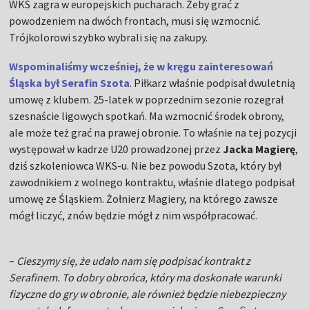
WKS zagra w europejskich pucharach. Żeby grać z
powodzeniem na dwóch frontach, musi się wzmocnić.
Trójkolorowi szybko wybrali się na zakupy.
Wspominaliśmy wcześniej, że w kręgu zainteresowań
Śląska był Serafin Szota
. Piłkarz właśnie podpisał dwuletnią
umowę z klubem. 25-latek w poprzednim sezonie rozegrał
szesnaście ligowych spotkań. Ma wzmocnić środek obrony,
ale może też grać na prawej obronie. To właśnie na tej pozycji
występował w kadrze U20 prowadzonej przez
Jacka Magierę
,
dziś szkoleniowca WKS-u. Nie bez powodu Szota, który był
zawodnikiem z wolnego kontraktu, właśnie dlatego podpisał
umowę ze Śląskiem. Żołnierz Magiery, na którego zawsze
mógł liczyć, znów będzie mógł z nim współpracować.
–
Cieszymy się, że udało nam się podpisać kontrakt z
Serafinem. To dobry obrońca, który ma doskonałe warunki
fizyczne do gry w obronie, ale również będzie niebezpieczny