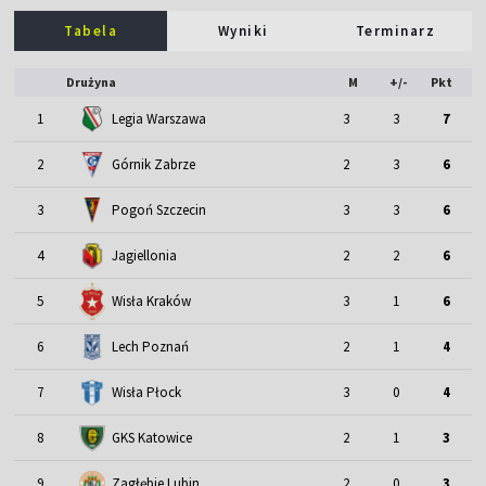
Tabela
Wyniki
Terminarz
Drużyna
M
+/-
Pkt
1
Legia Warszawa
3
3
7
2
Górnik Zabrze
2
3
6
3
Pogoń Szczecin
3
3
6
4
Jagiellonia
2
2
6
5
Wisła Kraków
3
1
6
6
Lech Poznań
2
1
4
7
Wisła Płock
3
0
4
8
GKS Katowice
2
1
3
9
Zagłębie Lubin
2
0
3