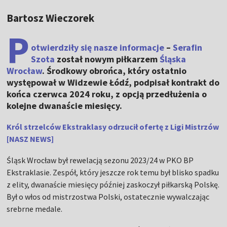
Bartosz Wieczorek
P
otwierdziły się nasze informacje
–
Serafin
Szota
został nowym piłkarzem
Śląska
Wrocław
. Środkowy obrońca, który ostatnio
występował w Widzewie Łódź, podpisał kontrakt do
końca czerwca 2024 roku, z opcją przedłużenia o
kolejne dwanaście miesięcy.
Król strzelców Ekstraklasy odrzucił ofertę z Ligi Mistrzów
[NASZ NEWS]
Śląsk Wrocław był rewelacją sezonu 2023/24 w PKO BP
Ekstraklasie. Zespół, który jeszcze rok temu był blisko spadku
z elity, dwanaście miesięcy później zaskoczył piłkarską Polskę.
Był o włos od mistrzostwa Polski, ostatecznie wywalczając
srebrne medale.