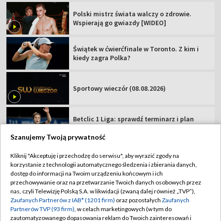
Polski mistrz świata walczy o zdrowie.
Wspierają go gwiazdy [WIDEO]
Świątek w ćwierćfinale w Toronto. Z kim i
kiedy zagra Polka?
Sportowy wieczór (08.08.2026)
Betclic 1 Liga: sprawdź terminarz i plan
transmisji meczów 3. kolejki
Szanujemy Twoją prywatność
Kuś ogląda swój złoty bieg. "Końcówka
Kliknij "Akceptuję i przechodzę do serwisu", aby wyrazić zgody na
zrobiła robotę" [WIDEO]
korzystanie z technologii automatycznego śledzenia i zbierania danych,
dostęp do informacji na Twoim urządzeniu końcowym i ich
przechowywanie oraz na przetwarzanie Twoich danych osobowych przez
Polski bramkarz zastąpił Grabarę. Debiut na
nas, czyli Telewizję Polską S.A. w likwidacji (zwaną dalej również „TVP”),
zero z tyłu!
Zaufanych Partnerów z IAB* (1201 firm)
oraz pozostałych
Zaufanych
Partnerów TVP (93 firm)
, w celach marketingowych (w tym do
zautomatyzowanego dopasowania reklam do Twoich zainteresowań i