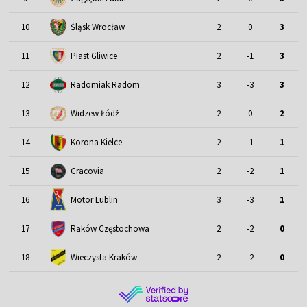
Śląsk Wrocław
10
2
0
3
11
Piast Gliwice
2
-1
3
12
Radomiak Radom
3
-3
3
13
Widzew Łódź
2
0
2
14
Korona Kielce
2
-1
1
15
Cracovia
2
-2
1
Motor Lublin
16
3
-3
1
17
Raków Częstochowa
2
-2
0
18
Wieczysta Kraków
2
-2
0