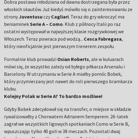
Dobra postawa młodziana od dawna dostrzegana była przez
włoskich skautów. Już kiedyś mówiło się o zainteresowaniu ze
strony
Juventusu
czy
Cagliari
. Teraz do gry wkroczyć ma
beniaminek
Serie A – Como
. Klub z północy Italii po raz
ostatni występował w najwyższej klasie rozgrywkowej we
Włoszech. Teraz powraca pod wodzą...
Cesca Fabregasa
,
który nieoficjalnie jest pierwszym trenerem zespołu.
Formalnie klub prowadzi
Osian Roberts
, ale w kuluarach
mówi się, że wszystko zależy od byłego piłkarza Arsenalu i
Barcelony. W utrzymaniu w Serie A miałby pomóc Bobek,
który przymierzany jest nawet do roli pierwszego bramkarza
klubu.
Kolejny Polak w Serie A? To bardzo możliwe!
Gdyby Bobek zdecydował się na transfer, o miejsce w składzie
rywalizowałby z Chorwatem Adrianem Semperem. 26-latek
zagrał we wszystkich ligowych spotkaniach Como w Serie B,
wpuszczając tylko 40 goli w 38 meczach. Pozostali dwaj