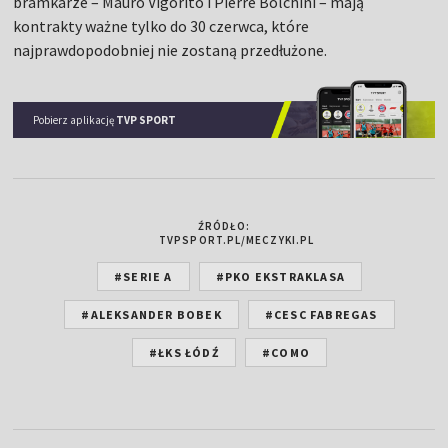
bramkarze – Mauro Vigorito i Pierre Bolchini – mają
kontrakty ważne tylko do 30 czerwca, które
najprawdopodobniej nie zostaną przedłużone.
Pobierz aplikację
TVP SPORT
ŹRÓDŁO:
TVPSPORT.PL/MECZYKI.PL
#SERIE A
#PKO EKSTRAKLASA
#ALEKSANDER BOBEK
#CESC FABREGAS
#ŁKS ŁÓDŹ
#COMO