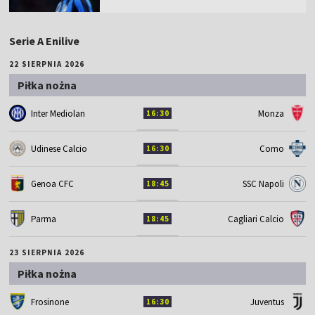
Serie A Enilive
22 SIERPNIA 2026
Piłka nożna
Inter Mediolan
Monza
16:30
Udinese Calcio
Como
16:30
Genoa CFC
SSC Napoli
18:45
Parma
Cagliari Calcio
18:45
23 SIERPNIA 2026
Piłka nożna
Frosinone
Juventus
16:30