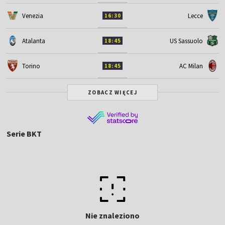
Venezia
Lecce
16:30
Atalanta
US Sassuolo
18:45
Torino
AC Milan
18:45
ZOBACZ WIĘCEJ
Serie BKT
Nie znaleziono