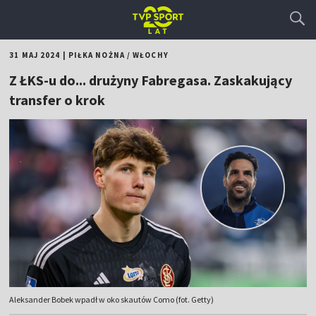
31 MAJ 2024
|
PIŁKA NOŻNA
/
WŁOCHY
Z ŁKS-u do... drużyny Fabregasa. Zaskakujący
transfer o krok
Aleksander Bobek wpadł w oko skautów Como (fot. Getty)