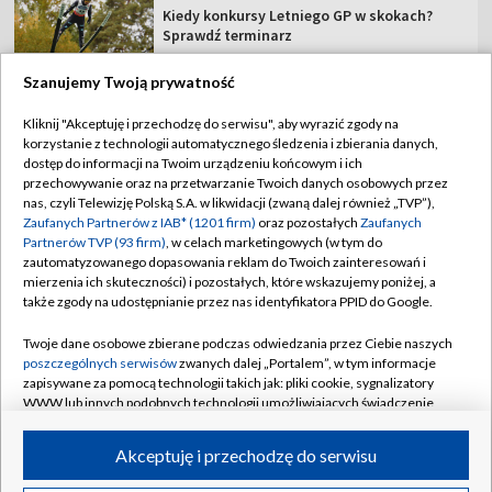
Kiedy konkursy Letniego GP w skokach?
Sprawdź terminarz
Szanujemy Twoją prywatność
Kliknij "Akceptuję i przechodzę do serwisu", aby wyrazić zgody na
korzystanie z technologii automatycznego śledzenia i zbierania danych,
TVP
dostęp do informacji na Twoim urządzeniu końcowym i ich
przechowywanie oraz na przetwarzanie Twoich danych osobowych przez
Abonament TVP
Regulamin TVP
nas, czyli Telewizję Polską S.A. w likwidacji (zwaną dalej również „TVP”),
Polityka prywatności
Sklep TVP
Zaufanych Partnerów z IAB* (1201 firm)
oraz pozostałych
Zaufanych
Partnerów TVP (93 firm)
, w celach marketingowych (w tym do
Biuro Reklamy
Moje zgody
zautomatyzowanego dopasowania reklam do Twoich zainteresowań i
mierzenia ich skuteczności) i pozostałych, które wskazujemy poniżej, a
Oferta Handlowa
Biuro reklamy
także zgody na udostępnianie przez nas identyfikatora PPID do Google.
Telegazeta ogłoszenia
Kontakt
Twoje dane osobowe zbierane podczas odwiedzania przez Ciebie naszych
Emisja w TVP
poszczególnych serwisów
zwanych dalej „Portalem”, w tym informacje
zapisywane za pomocą technologii takich jak: pliki cookie, sygnalizatory
Kanały
Rada Programowa
WWW lub innych podobnych technologii umożliwiających świadczenie
dopasowanych i bezpiecznych usług, personalizację treści oraz reklam,
Ogłoszenia przetargowe
udostępnianie funkcji mediów społecznościowych oraz analizowanie
©2026 Telewizja Polska Spółka Akcyjna w likwidacji
Akceptuję i przechodzę do serwisu
ruchu w Internecie.
Akademia Telewizyjna