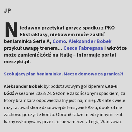
JP
N
iedawno przełykał gorycz spadku z PKO
Ekstraklasy, niebawem może zasilić
beniaminka Serie A,
Como
.
Aleksander Bobek
przykuł uwagę trenera...
Cesca Fabregasa
i wkrótce
może zamienić Łódź na Italię – informuje portal
meczyki.pl.
Szokujący plan beniaminka. Mecze domowe za granicą?!
Aleksander Bobek
był podstawowym golkiperem
ŁKS-u
Łódź
w sezonie 2023/24. Sezonie zakończonym spadkiem, za
który bramkarz odpowiedzialny jest najmniej. 20-latek wiele
razy ratował skórę dziurawej defensywie ŁKS-u, dwukrotnie
zachowując czyste konto. Obronił także między innymi rzut
karny wykonywany przez Josue w meczu z Legią Warszawa.