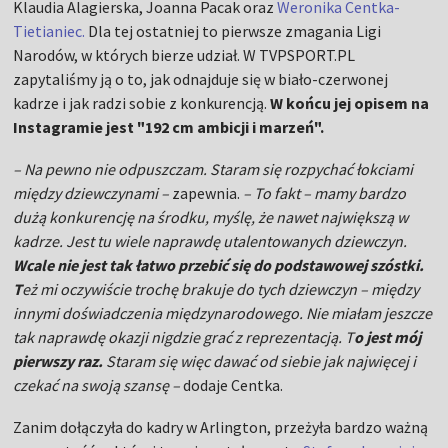
Klaudia Alagierska, Joanna Pacak oraz
Weronika Centka-
Tietianiec.
Dla tej ostatniej to pierwsze zmagania Ligi
Narodów, w których bierze udział. W TVPSPORT.PL
zapytaliśmy ją o to, jak odnajduje się w biało-czerwonej
kadrze i jak radzi sobie z konkurencją.
W końcu jej opisem na
Instagramie jest "192 cm ambicji i marzeń".
– Na pewno nie odpuszczam. Staram się rozpychać łokciami
między dziewczynami –
zapewnia.
– To fakt – mamy bardzo
dużą konkurencję na środku, myślę, że nawet największą w
kadrze. Jest tu wiele naprawdę utalentowanych dziewczyn.
Wcale nie jest tak łatwo przebić się do podstawowej szóstki.
T
eż mi oczywiście trochę brakuje do tych dziewczyn – między
innymi doświadczenia międzynarodowego. Nie miałam jeszcze
tak naprawdę okazji nigdzie grać z reprezentacją. T
o jest mój
pierwszy raz.
Staram się więc dawać od siebie jak najwięcej i
czekać na swoją szansę –
dodaje Centka.
Zanim dołączyła do kadry w Arlington, przeżyła bardzo ważną