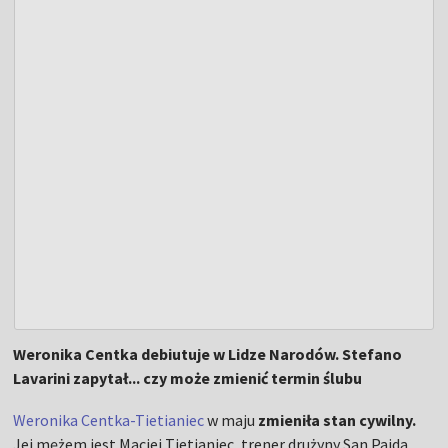
Weronika Centka debiutuje w Lidze Narodów. Stefano
Lavarini zapytał... czy może zmienić termin ślubu
Weronika Centka-Tietianiec
w maju
zmieniła stan cywilny.
Jej mężem jest Maciej Tietianiec, trener drużyny San Pajda