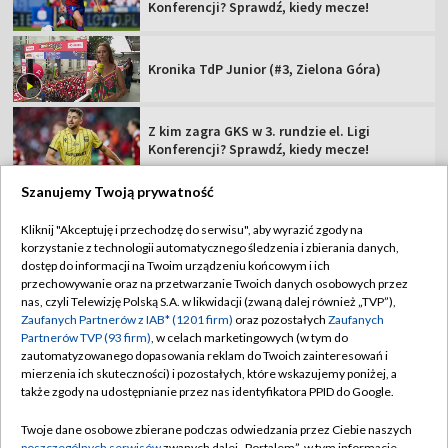
Konferencji? Sprawdź, kiedy mecze!
Kronika TdP Junior (#3, Zielona Góra)
Z kim zagra GKS w 3. rundzie el. Ligi
Konferencji? Sprawdź, kiedy mecze!
Szanujemy Twoją prywatność
Kliknij "Akceptuję i przechodzę do serwisu", aby wyrazić zgody na
korzystanie z technologii automatycznego śledzenia i zbierania danych,
TVP
dostęp do informacji na Twoim urządzeniu końcowym i ich
przechowywanie oraz na przetwarzanie Twoich danych osobowych przez
Abonament TVP
Regulamin TVP
nas, czyli Telewizję Polską S.A. w likwidacji (zwaną dalej również „TVP”),
Polityka prywatności
Sklep TVP
Zaufanych Partnerów z IAB* (1201 firm)
oraz pozostałych
Zaufanych
Partnerów TVP (93 firm)
, w celach marketingowych (w tym do
Biuro Reklamy
Moje zgody
zautomatyzowanego dopasowania reklam do Twoich zainteresowań i
mierzenia ich skuteczności) i pozostałych, które wskazujemy poniżej, a
Oferta Handlowa
Biuro reklamy
także zgody na udostępnianie przez nas identyfikatora PPID do Google.
Telegazeta ogłoszenia
Kontakt
Twoje dane osobowe zbierane podczas odwiedzania przez Ciebie naszych
Emisja w TVP
poszczególnych serwisów
zwanych dalej „Portalem”, w tym informacje