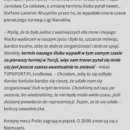
Jarosław. Co ciekawe, o zmianę terminu ślubu pytał nawet...
Stefano Lavarini. Wszystko przez to, że wypadała ona w czasie
pierwszego turnieju Ligi Narodów.
– Myślę, że to było jedno z ważniejszych dla mnie i mojego
Maćka wydarzeń w naszym życiu i było to, szczerze mówiąc,
bardzo trudne, żeby to dobrze zorganizować i dobrze spiąć.
Niestety,
termin naszego ślubu wypadł w tym samym czasie
co pierwszy turniej w Turcji, więc sam trener pytał się mnie
czy jest jeszcze szansa ewentualnie to zmienić
–
mówi
TVPSPORT.PL środkowa.
– Chciałam, żeby to się odbyło.
Koniec końców bardzo się cieszę, że udało nam się
zorganizować ślub w tym terminie. Chcieliśmy od razu po
sezonie, bo wiedzieliśmy, że nie będę miała wiele czasu, jeśli
dostanę powołanie do reprezentacji. Super, że to się udało –
kończy zawodniczka.
Kolejny mecz Polki zagrają w piątek. O 20:00 zmierzą się z
Niemcami.