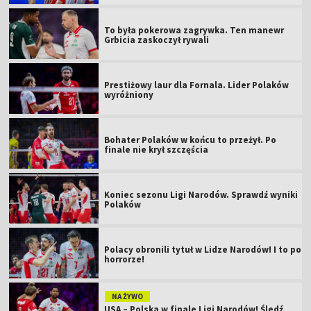
To była pokerowa zagrywka. Ten manewr
Grbicia zaskoczył rywali
Prestiżowy laur dla Fornala. Lider Polaków
wyróżniony
Bohater Polaków w końcu to przeżył. Po
finale nie krył szczęścia
Koniec sezonu Ligi Narodów. Sprawdź wyniki
Polaków
Polacy obronili tytuł w Lidze Narodów! I to po
horrorze!
NA ŻYWO
USA – Polska w finale Ligi Narodów! Śledź