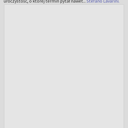
uroczystość, o której termin pytał nawet...
Stefano Lavarini.