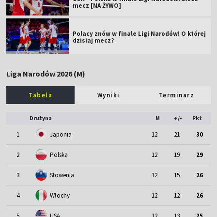
mecz [NA ŻYWO]
Polacy znów w finale Ligi Narodów! O której
dzisiaj mecz?
Liga Narodów 2026 (M)
Tabela
Wyniki
Terminarz
Drużyna
M
+/-
Pkt
1
Japonia
12
21
30
2
Polska
12
19
29
3
Słowenia
12
15
26
4
Włochy
12
12
26
5
USA
12
13
25