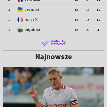
16
Ukraina (K)
12
-13
10
17
Francja (K)
12
-15
10
18
Bułgaria (K)
12
-22
5
Najnowsze