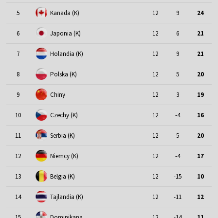
5
Kanada (K)
12
9
24
6
Japonia (K)
12
6
21
7
Holandia (K)
12
9
21
8
Polska (K)
12
5
20
9
Chiny
12
3
19
10
Czechy (K)
12
-4
16
11
Serbia (K)
12
5
20
12
Niemcy (K)
12
-4
17
13
Belgia (K)
12
-15
10
14
Tajlandia (K)
12
-11
12
15
Dominikana
12
-14
11