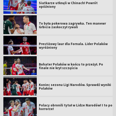
Siatkarze utknęli w Chinach! Powrót
opóźniony
To była pokerowa zagrywka. Ten manewr
Grbicia zaskoczył rywali
Prestiżowy laur dla Fornala. Lider Polaków
wyróżniony
Bohater Polaków w końcu to przeżył. Po
finale nie krył szczęścia
Koniec sezonu Ligi Narodów. Sprawdź wyniki
Polaków
Polacy obronili tytuł w Lidze Narodów! I to po
horrorze!