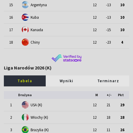
15
Argentyna
12
-13
10
16
Kuba
12
-13
10
17
Kanada
12
-15
10
18
Chiny
12
-23
4
Liga Narodów 2026 (K)
Tabela
Wyniki
Terminarz
Drużyna
M
+/-
Pkt
1
USA (K)
12
21
29
2
Włochy (K)
12
18
28
3
Brazylia (K)
12
11
26