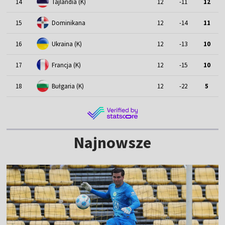
14
Tajlandia (K)
12
-11
12
15
Dominikana
12
-14
11
16
Ukraina (K)
12
-13
10
17
Francja (K)
12
-15
10
18
Bułgaria (K)
12
-22
5
Najnowsze