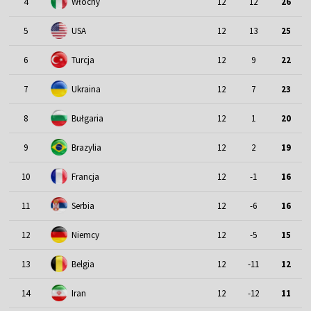
4
Włochy
12
12
26
5
USA
12
13
25
6
Turcja
12
9
22
7
Ukraina
12
7
23
8
Bułgaria
12
1
20
9
Brazylia
12
2
19
10
Francja
12
-1
16
11
Serbia
12
-6
16
12
Niemcy
12
-5
15
13
Belgia
12
-11
12
14
Iran
12
-12
11