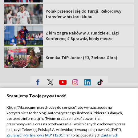
Polak przenosi się do Turcji. Rekordowy
transfer w historii klubu
Z kim zagra Raków w 3. rundzie el. Ligi
Konferencji? Sprawdź, kiedy mecze!
Kronika TdP Junior (#3, Zielona Góra)
TVP
Szanujemy Twoją prywatność
Abonament TVP
Regulamin TVP
Kliknij "Akceptuję i przechodzę do serwisu", aby wyrazić zgody na
Polityka prywatności
Sklep TVP
korzystanie z technologii automatycznego śledzenia i zbierania danych,
dostęp do informacji na Twoim urządzeniu końcowym i ich
Biuro Reklamy
Moje zgody
przechowywanie oraz na przetwarzanie Twoich danych osobowych przez
nas, czyli Telewizję Polską S.A. w likwidacji (zwaną dalej również „TVP”),
Oferta Handlowa
Biuro reklamy
Zaufanych Partnerów z IAB* (1201 firm)
oraz pozostałych
Zaufanych