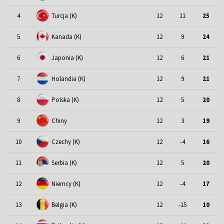
4
Turcja (K)
12
11
25
5
Kanada (K)
12
9
24
6
Japonia (K)
12
6
21
7
Holandia (K)
12
9
21
8
Polska (K)
12
5
20
9
Chiny
12
3
19
10
Czechy (K)
12
-4
16
11
Serbia (K)
12
5
20
12
Niemcy (K)
12
-4
17
13
Belgia (K)
12
-15
10