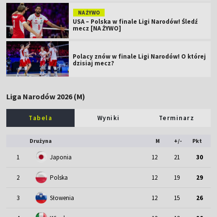
NA ŻYWO
USA – Polska w finale Ligi Narodów! Śledź
mecz [NA ŻYWO]
Polacy znów w finale Ligi Narodów! O której
dzisiaj mecz?
Liga Narodów 2026 (M)
Tabela
Wyniki
Terminarz
Drużyna
M
+/-
Pkt
1
Japonia
12
21
30
2
Polska
12
19
29
3
Słowenia
12
15
26