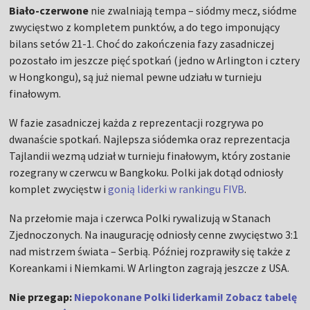
Biało-czerwone
nie zwalniają tempa – siódmy mecz, siódme
zwycięstwo z kompletem punktów, a do tego imponujący
bilans setów 21-1. Choć do zakończenia fazy zasadniczej
pozostało im jeszcze pięć spotkań (jedno w Arlington i cztery
w Hongkongu), są już niemal pewne udziału w turnieju
finałowym.
W fazie zasadniczej każda z reprezentacji rozgrywa po
dwanaście spotkań. Najlepsza siódemka oraz reprezentacja
Tajlandii wezmą udział w turnieju finałowym, który zostanie
rozegrany w czerwcu w Bangkoku. Polki jak dotąd odniosły
komplet zwycięstw i
gonią liderki w rankingu FIVB
.
Na przełomie maja i czerwca Polki rywalizują w Stanach
Zjednoczonych. Na inaugurację odniosły cenne zwycięstwo 3:1
nad mistrzem świata – Serbią. Później rozprawiły się także z
Koreankami i Niemkami. W Arlington zagrają jeszcze z USA.
Nie przegap:
Niepokonane Polki liderkami! Zobacz tabelę