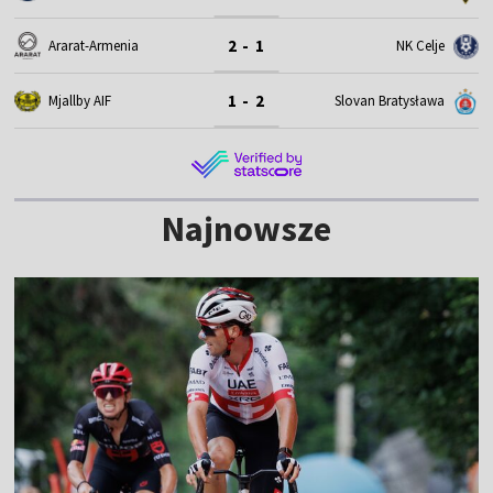
2 - 1
Ararat-Armenia
NK Celje
1 - 2
Mjallby AIF
Slovan Bratysława
Najnowsze