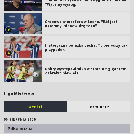
Trener Duńczyków ocenił wygraną z Lechem.
"Wybitny występ"
Grobowa atmosfera w Lechu. "Ból jest
ogromny. Nienawidzę tego"
Historyczna porażka Lecha. To pierwszy taki
przypadek
Dobry występ Górnika w starciu z gigantem.
Zabrakło niewiele...
Liga Mistrzów
Wyniki
Terminarz
05 SIERPNIA 2026
Piłka nożna