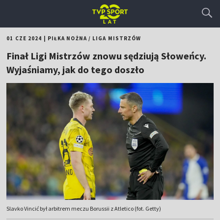
01 CZE 2024
|
PIŁKA NOŻNA
/
LIGA MISTRZÓW
Finał Ligi Mistrzów znowu sędziują Słoweńcy.
Wyjaśniamy, jak do tego doszło
Slavko Vincić był arbitrem meczu Borussii z Atletico (fot. Getty)