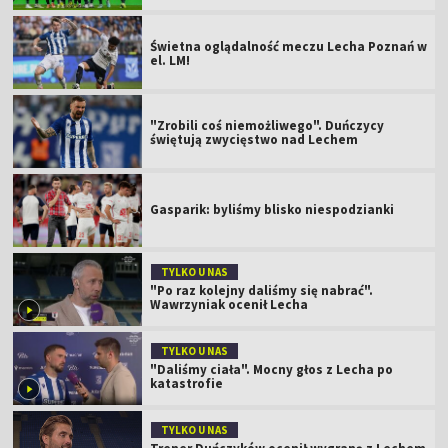
Świetna oglądalność meczu Lecha Poznań w
el. LM!
"Zrobili coś niemożliwego". Duńczycy
świętują zwycięstwo nad Lechem
Gasparik: byliśmy blisko niespodzianki
TYLKO U NAS
"Po raz kolejny daliśmy się nabrać".
Wawrzyniak ocenił Lecha
TYLKO U NAS
"Daliśmy ciała". Mocny głos z Lecha po
katastrofie
TYLKO U NAS