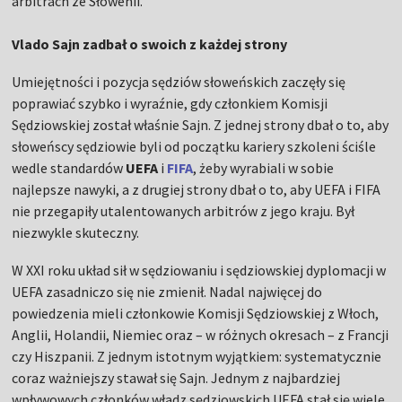
arbitrach ze Słowenii.
Vlado Sajn zadbał o swoich z każdej strony
Umiejętności i pozycja sędziów słoweńskich zaczęły się
poprawiać szybko i wyraźnie, gdy członkiem Komisji
Sędziowskiej został właśnie Sajn. Z jednej strony dbał o to, aby
słoweńscy sędziowie byli od początku kariery szkoleni ściśle
wedle standardów
UEFA
i
FIFA
, żeby wyrabiali w sobie
najlepsze nawyki, a z drugiej strony dbał o to, aby UEFA i FIFA
nie przegapiły utalentowanych arbitrów z jego kraju. Był
niezwykle skuteczny.
W XXI roku układ sił w sędziowaniu i sędziowskiej dyplomacji w
UEFA zasadniczo się nie zmienił. Nadal najwięcej do
powiedzenia mieli członkowie Komisji Sędziowskiej z Włoch,
Anglii, Holandii, Niemiec oraz – w różnych okresach – z Francji
czy Hiszpanii. Z jednym istotnym wyjątkiem: systematycznie
coraz ważniejszy stawał się Sajn. Jednym z najbardziej
wpływowych członków władz sędziowskich UEFA stał się wiele