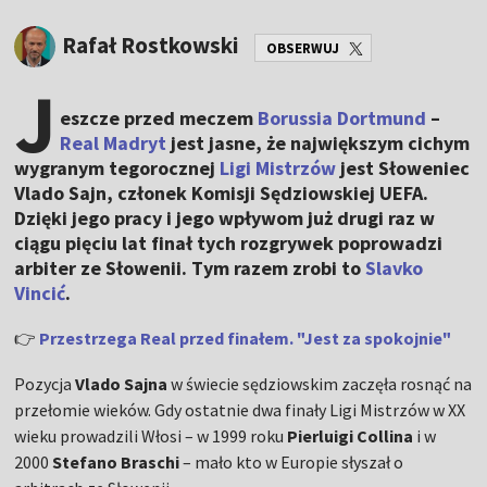
Rafał Rostkowski
OBSERWUJ
J
eszcze przed meczem
Borussia Dortmund
–
Real Madryt
jest jasne, że największym cichym
wygranym tegorocznej
Ligi Mistrzów
jest Słoweniec
Vlado Sajn, członek Komisji Sędziowskiej UEFA.
Dzięki jego pracy i jego wpływom już drugi raz w
ciągu pięciu lat finał tych rozgrywek poprowadzi
arbiter ze Słowenii. Tym razem zrobi to
Slavko
Vincić
.
👉
Przestrzega Real przed finałem. "Jest za spokojnie"
Pozycja
Vlado Sajna
w świecie sędziowskim zaczęła rosnąć na
przełomie wieków. Gdy ostatnie dwa finały Ligi Mistrzów w XX
wieku prowadzili Włosi – w 1999 roku
Pierluigi Collina
i w
2000
Stefano Braschi
– mało kto w Europie słyszał o