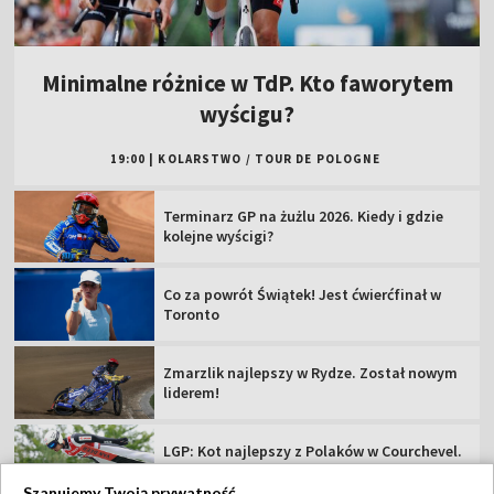
Minimalne różnice w TdP. Kto faworytem
wyścigu?
19:00
|
KOLARSTWO
/
TOUR DE POLOGNE
Terminarz GP na żużlu 2026. Kiedy i gdzie
kolejne wyścigi?
Co za powrót Świątek! Jest ćwierćfinał w
Toronto
Zmarzlik najlepszy w Rydze. Został nowym
liderem!
LGP: Kot najlepszy z Polaków w Courchevel.
Wygrana Austriaka
Szanujemy Twoją prywatność