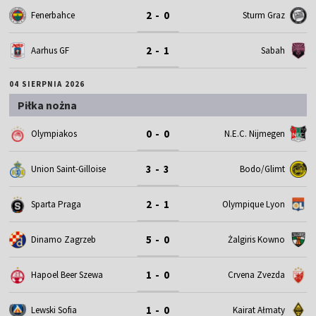
2 - 0
Fenerbahce
Sturm Graz
2 - 1
Aarhus GF
Sabah
04 SIERPNIA 2026
Piłka nożna
0 - 0
Olympiakos
N.E.C. Nijmegen
3 - 3
Union Saint-Gilloise
Bodo/Glimt
2 - 1
Sparta Praga
Olympique Lyon
5 - 0
Dinamo Zagrzeb
Żalgiris Kowno
1 - 0
Hapoel Beer Szewa
Crvena Zvezda
1 - 0
Lewski Sofia
Kairat Ałmaty