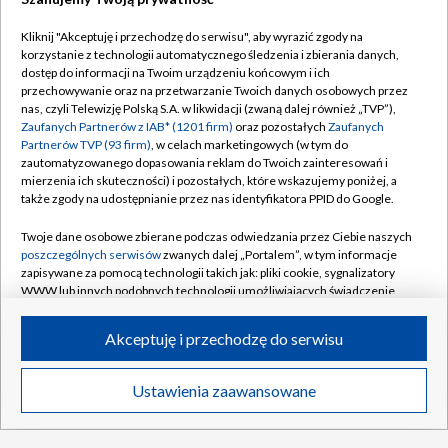
Zawisza Bydgoszcz – Resovia. Betclic 2 Liga
Kliknij "Akceptuję i przechodzę do serwisu", aby wyrazić zgody na
[SKRÓT]
korzystanie z technologii automatycznego śledzenia i zbierania danych,
dostęp do informacji na Twoim urządzeniu końcowym i ich
przechowywanie oraz na przetwarzanie Twoich danych osobowych przez
Kiedy konkursy Letniego GP w skokach?
nas, czyli Telewizję Polską S.A. w likwidacji (zwaną dalej również „TVP”),
Sprawdź terminarz
Zaufanych Partnerów z IAB* (1201 firm)
oraz pozostałych
Zaufanych
Partnerów TVP (93 firm)
, w celach marketingowych (w tym do
zautomatyzowanego dopasowania reklam do Twoich zainteresowań i
mierzenia ich skuteczności) i pozostałych, które wskazujemy poniżej, a
także zgody na udostępnianie przez nas identyfikatora PPID do Google.
TVP
Twoje dane osobowe zbierane podczas odwiedzania przez Ciebie naszych
poszczególnych serwisów
zwanych dalej „Portalem”, w tym informacje
Abonament TVP
Regulamin TVP
zapisywane za pomocą technologii takich jak: pliki cookie, sygnalizatory
Polityka prywatności
Sklep TVP
WWW lub innych podobnych technologii umożliwiających świadczenie
dopasowanych i bezpiecznych usług, personalizację treści oraz reklam,
Biuro Reklamy
Moje zgody
udostępnianie funkcji mediów społecznościowych oraz analizowanie
Akceptuję i przechodzę do serwisu
ruchu w Internecie.
Oferta Handlowa
Biuro reklamy
Twoje dane osobowe zbierane podczas odwiedzania przez Ciebie
Telegazeta ogłoszenia
Kontakt
Ustawienia zaawansowane
News
Transmisje
Wideo
Więcej
poszczególnych serwisów
na Portalu, takie jak adresy IP, identyfikatory
Emisja w TVP
Twoich urządzeń końcowych i identyfikatory plików cookie, informacje o
Twoich wyszukiwaniach w serwisach Portalu czy historia odwiedzin będą