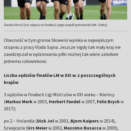
Slavko Vincić (na zdjęciu w środku) i jego zespół sędziowski (fot. Getty)
Obecność w tym gronie Słowenii wynika w największym
stopniu z pracy Vlado Sajna. Jeszcze nigdy tak mały kraj nie
zawdzięczał w sędziowaniu piłki nożnej tak wiele zaledwie
jednemu człowiekowi.
Liczba sędziów finałów LM w XXI w. z poszczególnych
krajów
3 sędziów w finałach Ligi Mistrzów w XXI wieku – Niemcy
(
Markus Merk
w 2003,
Herbert Fandel
w 2007,
Felix Brych
w
2017);
po 2 – Holandia (
Dick Jol
w 2001,
Bjorn Kuipers
w 2014),
Szwajcaria (
Urs Meier
w 2002,
Massimo Busacca
w 2009),