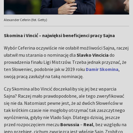
Alexander Ceferin (fot. Getty)
Skomina i Vincić – najwięksi beneficjenci pracy Sajna
Wybór Ceferina oczywiście nie osłabił możliwości Sajna, raczej
ułatwił mu starania o nominację dla
Slavko Vincicia
do
prowadzenia finału Ligi Mistrzów. Trzeba jednak przyznać, że
ten Słoweniec, podobnie jak w 2019 roku
Damir Skomina
,
swoją pracą zasłużył na taką nominację.
Czy Skomina albo Vincić doczekaliby się jej bez wsparcia
Sajna? Raczej mało prawdopodobne, ale tego zweryfikować
się nie da. Natomiast pewne jest, że aż dwóch Słoweńców w
tak krótkim czasie nie mogłoby otrzymać tak zaszczytnego
wyróżnienia, gdyby nie Vlado Sajn. Dlatego dzisiaj, jeszcze
przed rozpoczęciem meczu
Borussia
–
Real
, bez względu na
jego przebieg, cichym zwycięzcą jest właśnie Sajn. Zrobił co