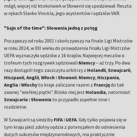
mógł, więcej niż ktokolwiek w Słowenii się spodziewał. Reszta
w rękach Slavko Vincicia, jego asystentów i sędziów VAR.
"Sajn of the time": Słowenia jedną z potęg
Począwszy od roku 2001 i skończywszy na finale Ligi Mistrzów
w roku 2024, w XXI wieku do prowadzenia finału Ligi Mistrzów
UEFA wyznaczyła sędziów z 16 krajów. Najwięcej meczów o
trofeum tych rozgrywek sędziowali
Niemcy
– aż trzy. Po dwa
razy dostąpili tego zaszczytu arbitrzy z
Holandii
,
Szwajcarii
,
Hiszpanii
,
Anglii
,
Włoch
i
Słowenii
.
Niemcy
,
Hiszpania
,
Anglia
i
Włochy
to kraje zaliczane razem z
Francją
do tak
zwanej "wielkiej piątki". Blisko niej jest
Holandia
, natomiast
Szwajcaria
i
Słowenia
to przypadki zupełnie inne i
rozdzielne.
W Szwajcarii są siedziby
FIFA
i
UEFA
. Gdy tylko pojawia się w
tym kraju jakiś zdolny sędzia z potencjałem do odniesienia
dużych sukcesów międzynarodowych, ma praktycznie