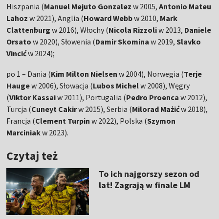
Hiszpania (
Manuel Mejuto Gonzalez
w 2005,
Antonio Mateu
Lahoz
w 2021), Anglia (
Howard Webb
w 2010,
Mark
Clattenburg
w 2016), Włochy (
Nicola Rizzoli
w 2013,
Daniele
Orsato
w 2020), Słowenia (
Damir Skomina
w 2019,
Slavko
Vincić
w 2024);
po 1 – Dania (
Kim Milton Nielsen
w 2004), Norwegia (
Terje
Hauge
w 2006), Słowacja (
Lubos Michel
w 2008), Węgry
(
Viktor Kassai
w 2011), Portugalia (
Pedro Proenca
w 2012),
Turcja (
Cuneyt Cakir
w 2015), Serbia (
Milorad Mażić
w 2018),
Francja (
Clement Turpin
w 2022), Polska (
Szymon
Marciniak
w 2023).
Czytaj też
To ich najgorszy sezon od
lat! Zagrają w finale LM