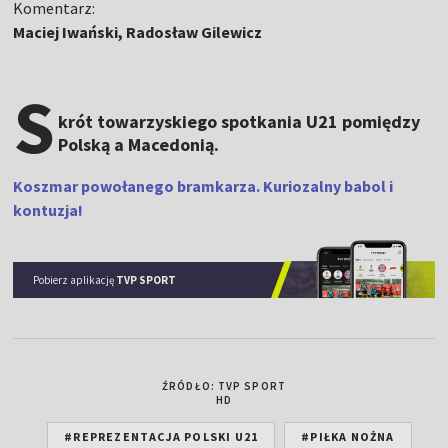
Komentarz:
Maciej Iwański, Radosław Gilewicz
S
krót towarzyskiego spotkania U21 pomiędzy
Polską a Macedonią.
Koszmar powołanego bramkarza. Kuriozalny babol i
kontuzja!
Pobierz aplikację
TVP SPORT
ŹRÓDŁO: TVP SPORT
HD
#REPREZENTACJA POLSKI U21
#PIŁKA NOŻNA