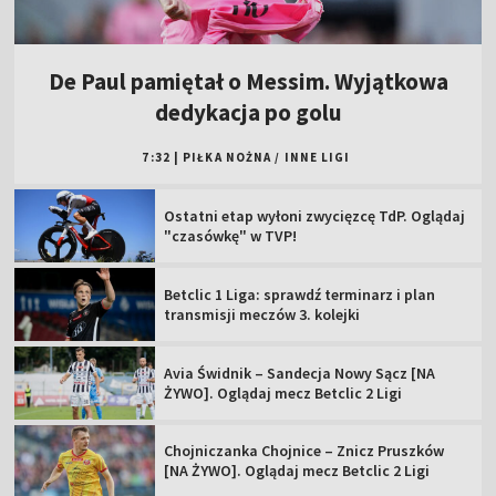
De Paul pamiętał o Messim. Wyjątkowa
dedykacja po golu
7:32
|
PIŁKA NOŻNA
/
INNE LIGI
Ostatni etap wyłoni zwycięzcę TdP. Oglądaj
"czasówkę" w TVP!
Betclic 1 Liga: sprawdź terminarz i plan
transmisji meczów 3. kolejki
Avia Świdnik – Sandecja Nowy Sącz [NA
ŻYWO]. Oglądaj mecz Betclic 2 Ligi
Chojniczanka Chojnice – Znicz Pruszków
[NA ŻYWO]. Oglądaj mecz Betclic 2 Ligi