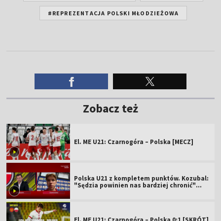
#REPREZENTACJA POLSKI MŁODZIEŻOWA
Zobacz też
El. ME U21: Czarnogóra – Polska [MECZ]
Polska U21 z kompletem punktów. Kozubal:
"Sędzia powinien nas bardziej chronić"
[WIDEO]
El. ME U21: Czarnogóra – Polska 0:1 [SKRÓT]