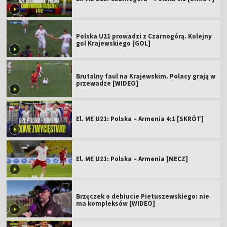
Polska U21 prowadzi z Czarnogórą. Kolejny
gol Krajewskiego [GOL]
Brutalny faul na Krajewskim. Polacy grają w
przewadze [WIDEO]
El. ME U21: Polska – Armenia 4:1 [SKRÓT]
El. ME U21: Polska – Armenia [MECZ]
Brzęczek o debiucie Pietuszewskiego: nie
ma kompleksów [WIDEO]