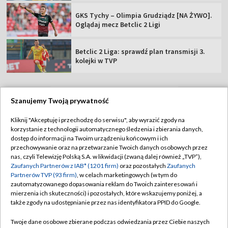
GKS Tychy – Olimpia Grudziądz [NA ŻYWO].
Oglądaj mecz Betclic 2 Ligi
Betclic 2 Liga: sprawdź plan transmisji 3.
kolejki w TVP
Szanujemy Twoją prywatność
TVP
Kliknij "Akceptuję i przechodzę do serwisu", aby wyrazić zgody na
korzystanie z technologii automatycznego śledzenia i zbierania danych,
Abonament TVP
Regulamin TVP
dostęp do informacji na Twoim urządzeniu końcowym i ich
Polityka prywatności
Sklep TVP
przechowywanie oraz na przetwarzanie Twoich danych osobowych przez
nas, czyli Telewizję Polską S.A. w likwidacji (zwaną dalej również „TVP”),
Biuro Reklamy
Moje zgody
Zaufanych Partnerów z IAB* (1201 firm)
oraz pozostałych
Zaufanych
Partnerów TVP (93 firm)
, w celach marketingowych (w tym do
Oferta Handlowa
Biuro reklamy
zautomatyzowanego dopasowania reklam do Twoich zainteresowań i
mierzenia ich skuteczności) i pozostałych, które wskazujemy poniżej, a
Telegazeta ogłoszenia
Kontakt
także zgody na udostępnianie przez nas identyfikatora PPID do Google.
Emisja w TVP
Twoje dane osobowe zbierane podczas odwiedzania przez Ciebie naszych