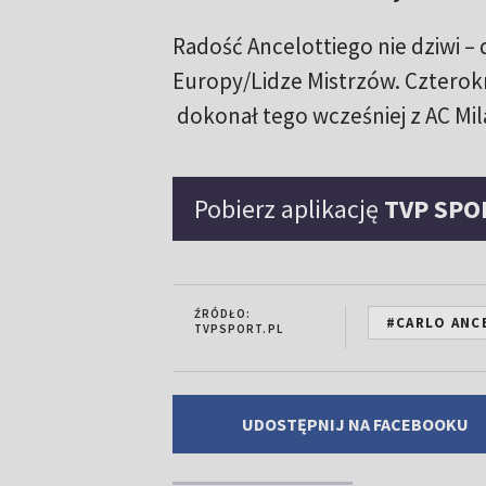
Radość Ancelottiego nie dziwi –
Europy/Lidze Mistrzów. Czterokro
dokonał tego wcześniej z AC Mil
Pobierz aplikację
TVP SPO
ŹRÓDŁO:
#CARLO ANC
TVPSPORT.PL
UDOSTĘPNIJ NA FACEBOOKU