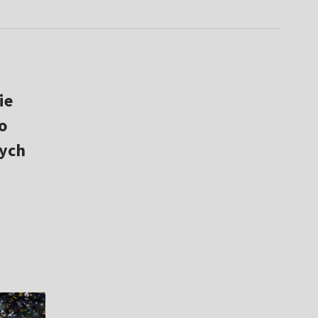
ie
o
tych