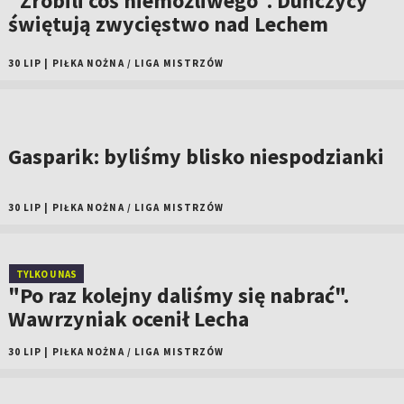
"Zrobili coś niemożliwego". Duńczycy
świętują zwycięstwo nad Lechem
30 LIP
|
PIŁKA NOŻNA
/
LIGA MISTRZÓW
Gasparik: byliśmy blisko niespodzianki
30 LIP
|
PIŁKA NOŻNA
/
LIGA MISTRZÓW
TYLKO U NAS
"Po raz kolejny daliśmy się nabrać".
Wawrzyniak ocenił Lecha
30 LIP
|
PIŁKA NOŻNA
/
LIGA MISTRZÓW