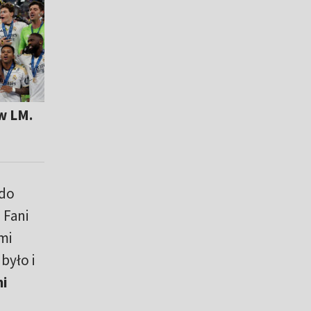
w LM.
 do
 Fani
mi
było i
mi