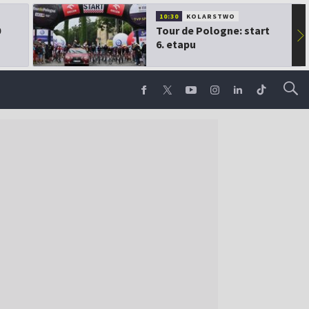
10:30
KOLARSTWO
0
Tour de Pologne: start
▶
6. etapu