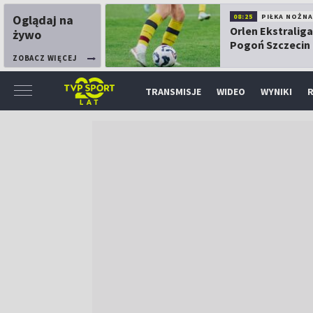
Oglądaj na
08:25
PIŁKA NOŻNA
Orlen Ekstraliga
żywo
Pogoń Szczecin
Górnik Łęczna
ZOBACZ WIĘCEJ
TRANSMISJE
WIDEO
WYNIKI
R