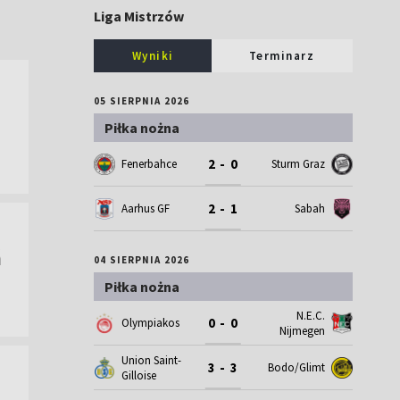
Liga Mistrzów
Wyniki
Terminarz
05 SIERPNIA 2026
Piłka nożna
2 - 0
Fenerbahce
Sturm Graz
2 - 1
Aarhus GF
Sabah
ń
04 SIERPNIA 2026
Piłka nożna
N.E.C.
0 - 0
Olympiakos
Nijmegen
Union Saint-
3 - 3
Bodo/Glimt
Gilloise