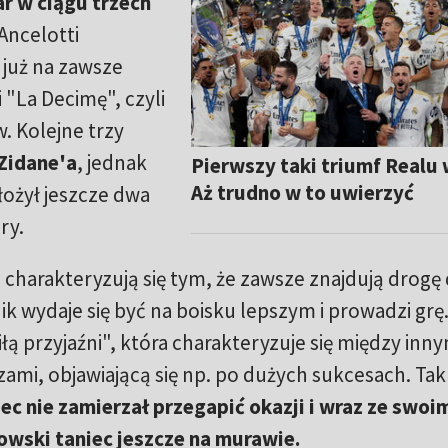
ar w ciągu trzech
Ancelotti
 już na zawsze
 "La Decimę", czyli
w. Kolejne trzy
Zidane'a
, jednak
Pierwszy taki triumf Realu 
Aż trudno w to uwierzyć
łożył jeszcze dwa
ry.
charakteryzują się tym, że zawsze znajdują drogę
ik wydaje się być na boisku lepszym i prowadzi grę.
łą przyjaźni", która charakteryzuje się między inny
zami, objawiającą się np. po dużych sukcesach. Tak 
ec nie zamierzał przegapić okazji i wraz ze swoi
wski taniec jeszcze na murawie.