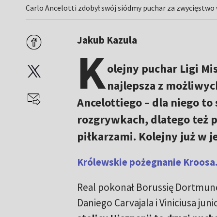
Carlo Ancelotti zdobył swój siódmy puchar za zwycięstwo 
Jakub Kazula
K
olejny puchar Ligi M
najlepsza z możliwyc
Ancelottiego – dla niego t
rozgrywkach, dlatego też po
piłkarzami. Kolejny już w 
Królewskie pożegnanie Kroosa. 
Real pokonał Borussię Dortmund
Daniego Carvajala i Viniciusa juni