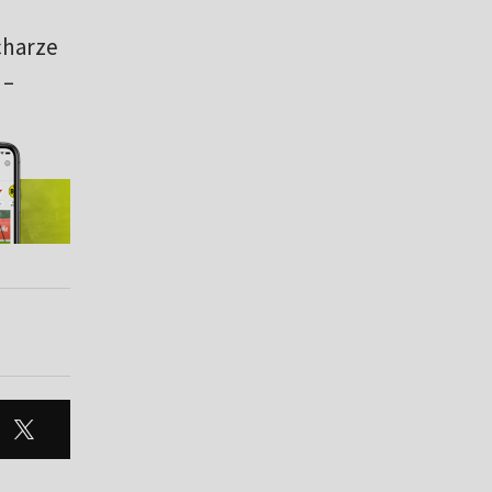
charze
 –