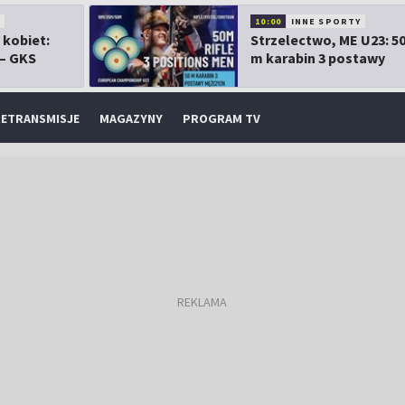
10:00
INNE SPORTY
 kobiet:
Strzelectwo, ME U23: 5
 – GKS
m karabin 3 postawy
mężczyzn
ETRANSMISJE
MAGAZYNY
PROGRAM TV