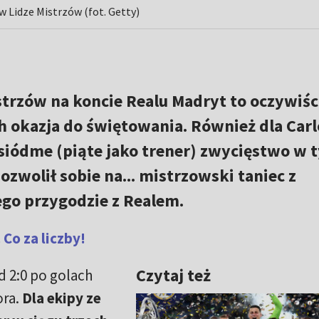
w Lidze Mistrzów (fot. Getty)
istrzów na koncie Realu Madryt to oczywiśc
h okazja do świętowania. Również dla Carl
o siódme (piąte jako trener) zwycięstwo w 
zwolił sobie na... mistrzowski taniec z
jego przygodzie z Realem.
Co za liczby!
Czytaj też
 2:0 po golach
ora.
Dla ekipy ze