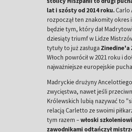
stolicy Hiszpanii to drugi puch
lat i szósty od 2014 roku.
Carlo 
rozpoczął ten znakomity okres i
będzie tym, który dał Madrytowi
dziesiąty triumf w Lidze Mistrzó
tytuły to już zasługa
Zinedine'a 
Włoch powrócił w 2021 roku i do
najważniejsze europejskie pucha
Madryckie drużyny Ancelottiego 
zwycięstwa, nawet jeśli przeciwn
Królewskich lubią nazywać to "si
relacją Carletto ze swoimi piłkar
tym razem –
włoski szkoleniowi
zawodnikami odtańczył mistrzo