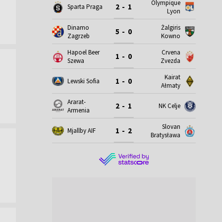
Olympique
2 - 1
Sparta Praga
Lyon
Dinamo
Żalgiris
5 - 0
Zagrzeb
Kowno
Hapoel Beer
Crvena
1 - 0
Szewa
Zvezda
Kairat
1 - 0
Lewski Sofia
Ałmaty
Ararat-
2 - 1
NK Celje
Armenia
Slovan
1 - 2
Mjallby AIF
Bratysława