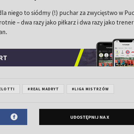
 dla niego to siódmy (!) puchar za zwycięstwo w Pu
tnie – dwa razy jako piłkarz i dwa razy jako trener
an.
RT
ELOTTI
#REAL MADRYT
#LIGA MISTRZÓW
UDOSTĘPNIJ NA X