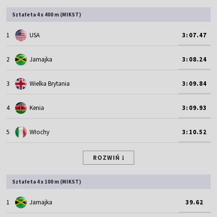
Sztafeta 4 x 400 m (MIKST)
1
USA
3:07.47
2
Jamajka
3:08.24
3
Wielka Brytania
3:09.84
4
Kenia
3:09.93
5
Włochy
3:10.52
ROZWIŃ
Sztafeta 4 x 100 m (MIKST)
1
Jamajka
39.62