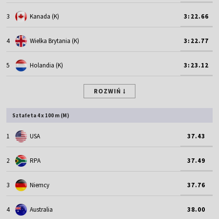
3
Kanada (K)
3:22.66
4
Wielka Brytania (K)
3:22.77
5
Holandia (K)
3:23.12
ROZWIŃ
Sztafeta 4 x 100 m (M)
1
USA
37.43
2
RPA
37.49
3
Niemcy
37.76
4
Australia
38.00