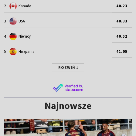
2
Kanada
40.23
3
USA
40.33
4
Niemcy
40.52
5
Hiszpania
41.05
ROZWIŃ
Najnowsze