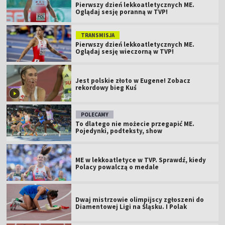
Pierwszy dzień lekkoatletycznych ME.
Oglądaj sesję poranną w TVP!
TRANSMISJA
Pierwszy dzień lekkoatletycznych ME.
Oglądaj sesję wieczorną w TVP!
Jest polskie złoto w Eugene! Zobacz
rekordowy bieg Kuś
POLECAMY
To dlatego nie możecie przegapić ME.
Pojedynki, podteksty, show
ME w lekkoatletyce w TVP. Sprawdź, kiedy
Polacy powalczą o medale
Dwaj mistrzowie olimpijscy zgłoszeni do
Diamentowej Ligi na Śląsku. I Polak