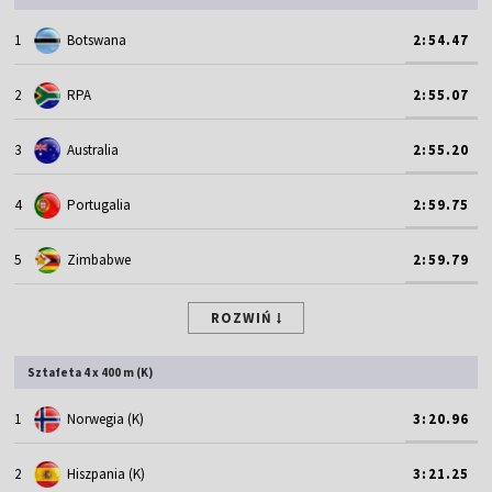
1
Botswana
2:54.47
2
RPA
2:55.07
3
Australia
2:55.20
4
Portugalia
2:59.75
5
Zimbabwe
2:59.79
ROZWIŃ
Sztafeta 4 x 400 m (K)
1
Norwegia (K)
3:20.96
2
Hiszpania (K)
3:21.25