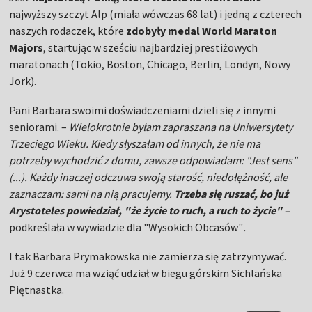
najwyższy szczyt Alp (miała wówczas 68 lat) i jedną z czterech
naszych rodaczek, które
zdobyły medal World Maraton
Majors
, startując w sześciu najbardziej prestiżowych
maratonach (Tokio, Boston, Chicago, Berlin, Londyn, Nowy
Jork).
Pani Barbara swoimi doświadczeniami dzieli się z innymi
seniorami. –
Wielokrotnie byłam zapraszana na Uniwersytety
Trzeciego Wieku. Kiedy słyszałam od innych, że nie ma
potrzeby wychodzić z domu, zawsze odpowiadam: "Jest sens"
(...). Każdy inaczej odczuwa swoją starość, niedołężność, ale
zaznaczam: sami na nią pracujemy.
Trzeba się ruszać, bo już
Arystoteles powiedział, "że życie to ruch, a ruch to życie"
–
podkreślała w wywiadzie dla "Wysokich Obcasów"
.
I tak Barbara Prymakowska nie zamierza się zatrzymywać.
Już 9 czerwca ma wziąć udział w biegu górskim Sichlańska
Piętnastka.