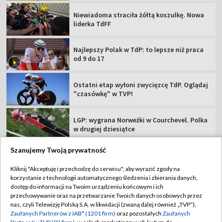
Niewiadoma straciła żółtą koszulkę. Nowa
liderka TdFF
Najlepszy Polak w TdP: to lepsze niż praca
od 9 do 17
Ostatni etap wyłoni zwycięzcę TdP. Oglądaj
"czasówkę" w TVP!
LGP: wygrana Norweżki w Courchevel. Polka
w drugiej dziesiątce
Szanujemy Twoją prywatność
Kliknij "Akceptuję i przechodzę do serwisu", aby wyrazić zgody na
korzystanie z technologii automatycznego śledzenia i zbierania danych,
TVP
dostęp do informacji na Twoim urządzeniu końcowym i ich
przechowywanie oraz na przetwarzanie Twoich danych osobowych przez
Abonament TVP
Regulamin TVP
nas, czyli Telewizję Polską S.A. w likwidacji (zwaną dalej również „TVP”),
Polityka prywatności
Sklep TVP
Zaufanych Partnerów z IAB* (1201 firm)
oraz pozostałych
Zaufanych