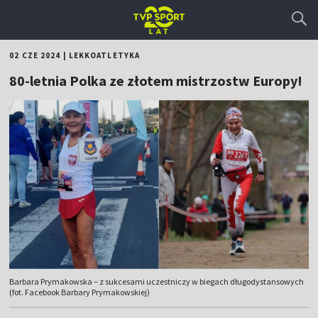
02 CZE 2024
|
LEKKOATLETYKA
80-letnia Polka ze złotem mistrzostw Europy!
Barbara Prymakowska – z sukcesami uczestniczy w biegach długodystansowych
(fot. Facebook Barbary Prymakowskiej)