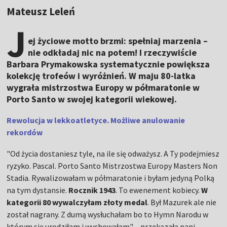
Mateusz Leleń
J
ej życiowe motto brzmi: spełniaj marzenia –
nie odkładaj nic na potem! I rzeczywiście
Barbara Prymakowska systematycznie powiększa
kolekcję trofeów i wyróżnień. W maju 80-latka
wygrała mistrzostwa Europy w półmaratonie w
Porto Santo w swojej kategorii wiekowej.
Rewolucja w lekkoatletyce. Możliwe anulowanie
rekordów
"Od życia dostaniesz tyle, na ile się odważysz. A Ty podejmiesz
ryzyko. Pascal. Porto Santo Mistrzostwa Europy Masters Non
Stadia. Rywalizowałam w półmaratonie i byłam jedyną Polką
na tym dystansie.
Rocznik 1943
. To ewenement kobiecy.
W
kategorii 80 wywalczyłam złoty medal
. Był Mazurek ale nie
został nagrany. Z dumą wysłuchałam bo to Hymn Narodu w
którym się urodziłam i wychowałam" – przekazała pani