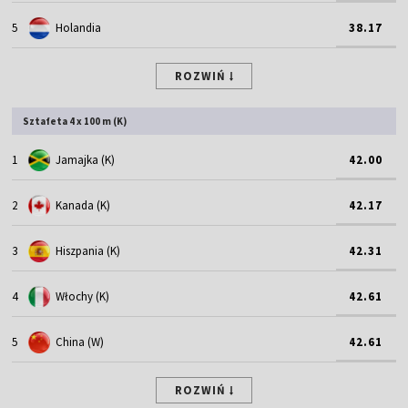
5
Holandia
38.17
ROZWIŃ
Sztafeta 4 x 100 m (K)
1
Jamajka (K)
42.00
2
Kanada (K)
42.17
3
Hiszpania (K)
42.31
4
Włochy (K)
42.61
5
China (W)
42.61
ROZWIŃ