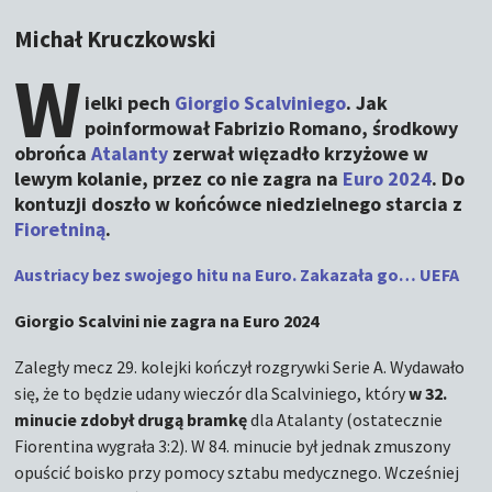
Michał Kruczkowski
W
ielki pech
Giorgio Scalviniego
. Jak
poinformował Fabrizio Romano, środkowy
obrońca
Atalanty
zerwał więzadło krzyżowe w
lewym kolanie, przez co nie zagra na
Euro 2024
. Do
kontuzji doszło w końcówce niedzielnego starcia z
Fioretniną
.
Austriacy bez swojego hitu na Euro. Zakazała go… UEFA
Giorgio Scalvini nie zagra na Euro 2024
Zaległy mecz 29. kolejki kończył rozgrywki Serie A. Wydawało
się, że to będzie udany wieczór dla Scalviniego, który
w 32.
minucie zdobył drugą bramkę
dla Atalanty (ostatecznie
Fiorentina wygrała 3:2). W 84. minucie był jednak zmuszony
opuścić boisko przy pomocy sztabu medycznego. Wcześniej