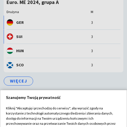
Euro. ME 2024, grupa A
Drużyna
M
GER
3
SUI
3
HUN
3
SCO
3
WIĘCEJ
Szanujemy Twoją prywatność
Kliknij "Akceptuję i przechodzę do serwisu", aby wyrazić zgody na
korzystanie z technologii automatycznego śledzenia i zbierania danych,
TVP
dostęp do informacji na Twoim urządzeniu końcowym i ich
Abonament TVP
Regulamin TVP
przechowywanie oraz na przetwarzanie Twoich danych osobowych przez