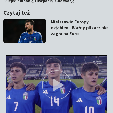
kolejno z
Albanią
,
Hiszpanią
i
Chorwacją
.
Czytaj też
Mistrzowie Europy
osłabieni. Ważny piłkarz nie
zagra na Euro