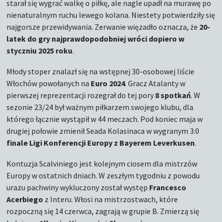
starał się wygrać walkę o piłkę, ale nagle upadł na murawę po
nienaturalnym ruchu lewego kolana. Niestety potwierdziły się
najgorsze przewidywania. Zerwanie więzadło oznacza, że
20-
latek do gry najprawdopodobniej wróci dopiero w
styczniu 2025 roku
.
Młody stoper znalazł się na wstępnej 30-osobowej liście
Włochów powołanych na
Euro 2024
. Gracz Atalanty w
pierwszej reprezentacji rozegrał do tej pory
8 spotkań
. W
sezonie 23/24 był ważnym piłkarzem swojego klubu, dla
którego łącznie wystąpił w 44 meczach. Pod koniec maja w
drugiej połowie zmienił Seada Kolasinaca w wygranym 3:0
finale Ligi Konferencji Europy z Bayerem Leverkusen
.
Kontuzja Scalviniego jest kolejnym ciosem dla mistrzów
Europy w ostatnich dniach. W zeszłym tygodniu z powodu
urazu pachwiny wykluczony został występ
Francesco
Acerbiego
z Interu. Włosi na mistrzostwach, które
rozpoczną się 14 czerwca, zagrają w grupie B. Zmierzą się