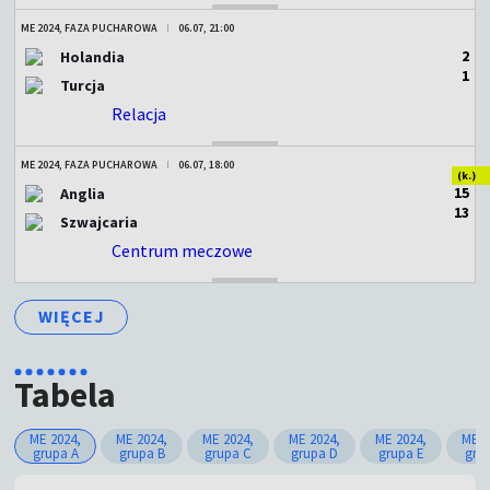
ME 2024, FAZA PUCHAROWA
06.07, 21:00
2
Holandia
1
Turcja
Relacja
ZAKOŃCZONY
ME 2024, FAZA PUCHAROWA
06.07, 18:00
(k.)
1
5
Anglia
1
3
Szwajcaria
Centrum meczowe
ZAKOŃCZONY
WIĘCEJ
Tabela
ME 2024,
ME 2024,
ME 2024,
ME 2024,
ME 2024,
ME 2
grupa A
grupa B
grupa C
grupa D
grupa E
gru