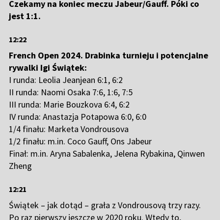
Czekamy na koniec meczu Jabeur/Gauff. Póki co
jest 1:1.
12:22
French Open 2024. Drabinka turnieju i potencjalne
rywalki Igi Świątek:
I runda: Leolia Jeanjean 6:1, 6:2
II runda: Naomi Osaka 7:6, 1:6, 7:5
III runda: Marie Bouzkova 6:4, 6:2
IV runda: Anastazja Potapowa 6:0, 6:0
1/4 finału: Marketa Vondrousova
1/2 finału: m.in. Coco Gauff, Ons Jabeur
Finał: m.in. Aryna Sabalenka, Jelena Rybakina, Qinwen
Zheng
12:21
Świątek – jak dotąd – grała z Vondrousovą trzy razy.
Po raz pierwszy jeszcze w 2020 roku. Wtedy to,