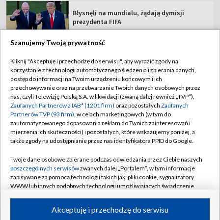
Błysnęli na mundialu, żądają dymisji
prezydenta FIFA
Szanujemy Twoją prywatność
Kliknij "Akceptuję i przechodzę do serwisu", aby wyrazić zgody na
korzystanie z technologii automatycznego śledzenia i zbierania danych,
TVP
dostęp do informacji na Twoim urządzeniu końcowym i ich
przechowywanie oraz na przetwarzanie Twoich danych osobowych przez
Abonament TVP
Regulamin TVP
nas, czyli Telewizję Polską S.A. w likwidacji (zwaną dalej również „TVP”),
Polityka prywatności
Sklep TVP
Zaufanych Partnerów z IAB* (1201 firm)
oraz pozostałych
Zaufanych
Partnerów TVP (93 firm)
, w celach marketingowych (w tym do
Biuro Reklamy
Moje zgody
zautomatyzowanego dopasowania reklam do Twoich zainteresowań i
mierzenia ich skuteczności) i pozostałych, które wskazujemy poniżej, a
Oferta Handlowa
Biuro reklamy
także zgody na udostępnianie przez nas identyfikatora PPID do Google.
Telegazeta ogłoszenia
Kontakt
Twoje dane osobowe zbierane podczas odwiedzania przez Ciebie naszych
Emisja w TVP
poszczególnych serwisów
zwanych dalej „Portalem”, w tym informacje
zapisywane za pomocą technologii takich jak: pliki cookie, sygnalizatory
Kanały
Rada Programowa
WWW lub innych podobnych technologii umożliwiających świadczenie
dopasowanych i bezpiecznych usług, personalizację treści oraz reklam,
Ogłoszenia przetargowe
udostępnianie funkcji mediów społecznościowych oraz analizowanie
©2026 Telewizja Polska Spółka Akcyjna w likwidacji
Akceptuję i przechodzę do serwisu
ruchu w Internecie.
Akademia Telewizyjna