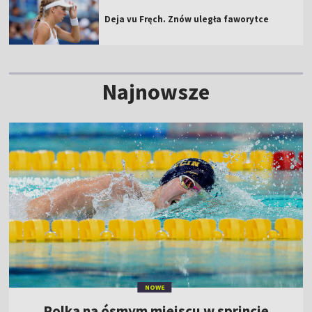
Deja vu Fręch. Znów uległa faworytce
Najnowsze
NOWE
Polka na ósmym miejscu w sprincie