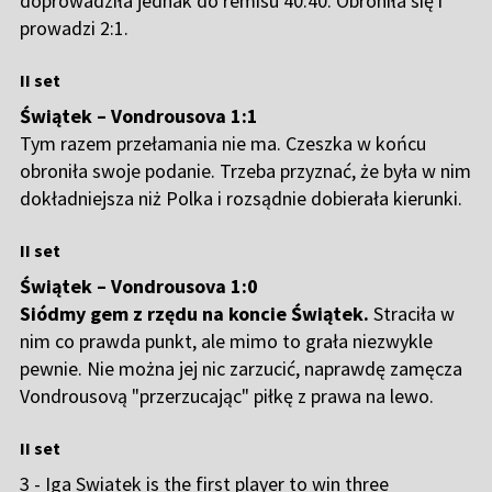
doprowadziła jednak do remisu 40:40. Obroniła się i
prowadzi 2:1.
II set
Świątek – Vondrousova 1:1
Tym razem przełamania nie ma. Czeszka w końcu
obroniła swoje podanie. Trzeba przyznać, że była w nim
dokładniejsza niż Polka i rozsądnie dobierała kierunki.
II set
Świątek – Vondrousova 1:0
Siódmy gem z rzędu na koncie Świątek.
Straciła w
nim co prawda punkt, ale mimo to grała niezwykle
pewnie. Nie można jej nic zarzucić, naprawdę zamęcza
Vondrousovą "przerzucając" piłkę z prawa na lewo.
II set
3 - Iga Swiatek is the first player to win three