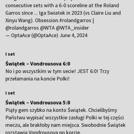
consecutive sets with a 6-0 scoreline at the Roland
Garros since ... Iga Swiatek in 2023 (vs Claire Liu and
Xinyu Wang). Obsession.
#rolandgarros
|
@rolandgarros
@WTA
@WTA_insider
— OptaAce (@OptaAce)
June 4, 2024
I set
Świątek – Vondrousova 6:0
No i po wszystkim w tym secie! JEST 6:0! Trzy
przełamania na koncie Polki!
I set
Świątek – Vondrousova 5:0
Piąty gem szybko na konto Świątek. Chcielibyśmy
Państwu wypisać wszystkie zasługi Polki w tej części
meczu, ale brakłoby nam miejsca. Swobodnie Świątek
rozstawia Vondrousovą po korcie.