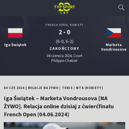
FRENCH OPEN, KOBIETY
2 - 0
(6-0, 6-2)
Iga Świątek
Marketa
ZAKOŃCZONY
Vondrousova
04 czerwca 2024, Court
Philippe-Chatrier
04 CZE 2024
|
RELACJE NA ŻYWO
/
TENIS
/
WTA (KOBIETY)
Iga Świątek – Marketa Vondrousova [NA
ŻYWO]. Relacja online dzisiaj z ćwierćfinału
French Open (04.06.2024)