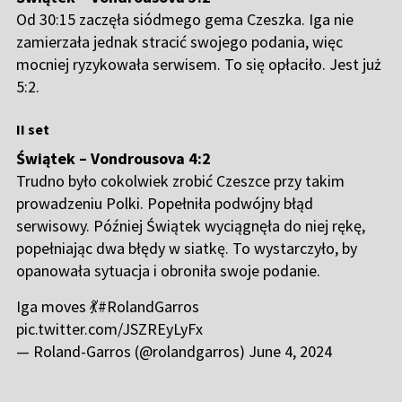
Od 30:15 zaczęła siódmego gema Czeszka. Iga nie
zamierzała jednak stracić swojego podania, więc
mocniej ryzykowała serwisem. To się opłaciło. Jest już
5:2.
II set
Świątek – Vondrousova 4:2
Trudno było cokolwiek zrobić Czeszce przy takim
prowadzeniu Polki. Popełniła podwójny błąd
serwisowy. Później Świątek wyciągnęła do niej rękę,
popełniając dwa błędy w siatkę. To wystarczyło, by
opanowała sytuacja i obroniła swoje podanie.
Iga moves 💃
#RolandGarros
pic.twitter.com/JSZREyLyFx
— Roland-Garros (@rolandgarros)
June 4, 2024