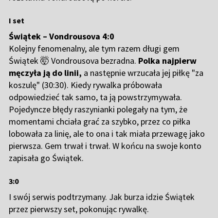
I set
Świątek – Vondrousova 4:0
Kolejny fenomenalny, ale tym razem długi gem
Świątek 🤯 Vondrousova bezradna.
Polka najpierw
męczyła ją do linii,
a następnie wrzucała jej piłkę "za
koszulę" (30:30). Kiedy rywalka próbowała
odpowiedzieć tak samo, ta ją powstrzymywała.
Pojedyncze błędy raszynianki polegały na tym, że
momentami chciała grać za szybko, przez co piłka
lobowała za linię, ale to ona i tak miała przewagę jako
pierwsza. Gem trwał i trwał. W końcu na swoje konto
zapisała go Świątek.
3:0
I swój serwis podtrzymany. Jak burza idzie Świątek
przez pierwszy set, pokonując rywalkę.