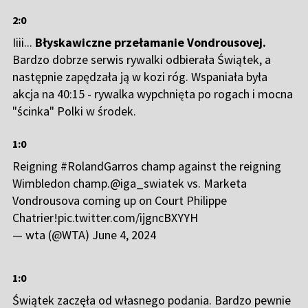
2:0
Iiii...
Błyskawiczne przełamanie Vondrousovej.
Bardzo dobrze serwis rywalki odbierała Świątek, a
następnie zapędzała ją w kozi róg. Wspaniała była
akcja na 40:15 - rywalka wypchnięta po rogach i mocna
"ścinka" Polki w środek.
1:0
Reigning
#RolandGarros
champ against the reigning
Wimbledon champ.
@iga_swiatek
vs. Marketa
Vondrousova coming up on Court Philippe
Chatrier!
pic.twitter.com/ijgncBXYYH
— wta (@WTA)
June 4, 2024
1:0
Świątek zaczęła od własnego podania. Bardzo pewnie