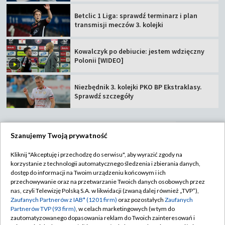
Betclic 1 Liga: sprawdź terminarz i plan
transmisji meczów 3. kolejki
Kowalczyk po debiucie: jestem wdzięczny
Polonii [WIDEO]
Niezbędnik 3. kolejki PKO BP Ekstraklasy.
Sprawdź szczegóły
Szanujemy Twoją prywatność
TVP
Kliknij "Akceptuję i przechodzę do serwisu", aby wyrazić zgody na
korzystanie z technologii automatycznego śledzenia i zbierania danych,
Abonament TVP
Regulamin TVP
dostęp do informacji na Twoim urządzeniu końcowym i ich
Polityka prywatności
Sklep TVP
przechowywanie oraz na przetwarzanie Twoich danych osobowych przez
nas, czyli Telewizję Polską S.A. w likwidacji (zwaną dalej również „TVP”),
Biuro Reklamy
Moje zgody
Zaufanych Partnerów z IAB* (1201 firm)
oraz pozostałych
Zaufanych
Partnerów TVP (93 firm)
, w celach marketingowych (w tym do
Oferta Handlowa
Biuro reklamy
zautomatyzowanego dopasowania reklam do Twoich zainteresowań i