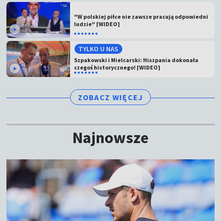
"W polskiej piłce nie zawsze pracują odpowiedni
ludzie" [WIDEO]
TYLKO U NAS
Szpakowski i Mielcarski: Hiszpania dokonała
czegoś historycznego! [WIDEO]
ZOBACZ WIĘCEJ
Najnowsze