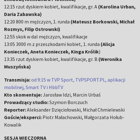
12:15 rzut dyskiem kobiet, kwalifikacje, gr. A
(Karolina Urban,
Daria Zabawska)
12:20 800 m mężczyzn, 1. runda
(Mateusz Borkowski, Michał
Rozmys, Filip Ostrowski)
12:55 skok w dal mężczyzn, kwalifikacje
13:05 3000 m z przeszkodami kobiet, 1. runda
(Alicja
Konieczek, Aneta Konieczek, Kinga Królik
)
13:35 rzut dyskiem kobiet, kwalifikacje, gr. B
(Weronika
Muszyńska)
Transmisja:
od 9:15 w TVP Sport, TVPSPORT.PL, aplikacji
mobilnej, Smart TV i HbbTV
Kto skomentuje:
Jarosław Idzi, Marcin Urbaś
Prowadzący studio:
Szymon Borczuch
Reporter:
Aleksander Dzięciołowski, Michał Chmielewski
Goście/eksperci:
Piotr Małachowski, Małgorzata Hołub-
Kowalik
SESJA WIECZORNA