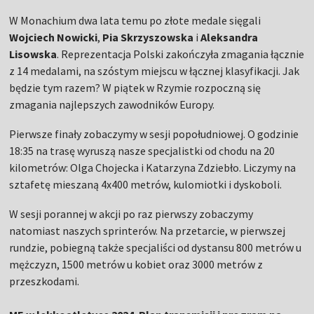
W Monachium dwa lata temu po złote medale sięgali
Wojciech Nowicki
,
Pia Skrzyszowska
i
Aleksandra
Lisowska
. Reprezentacja Polski zakończyła zmagania łącznie
z 14 medalami, na szóstym miejscu w łącznej klasyfikacji. Jak
będzie tym razem? W piątek w Rzymie rozpoczną się
zmagania najlepszych zawodników Europy.
Pierwsze finały zobaczymy w sesji popołudniowej. O godzinie
18:35 na trasę wyruszą nasze specjalistki od chodu na 20
kilometrów: Olga Chojecka i Katarzyna Zdziebło. Liczymy na
sztafetę mieszaną 4x400 metrów, kulomiotki i dyskoboli.
W sesji porannej w akcji po raz pierwszy zobaczymy
natomiast naszych sprinterów. Na przetarcie, w pierwszej
rundzie, pobiegną także specjaliści od dystansu 800 metrów u
mężczyzn, 1500 metrów u kobiet oraz 3000 metrów z
przeszkodami.