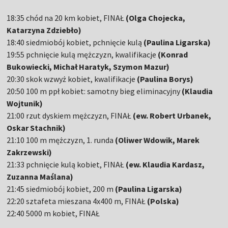
18:35 chód na 20 km kobiet, FINAŁ
(Olga Chojecka,
Katarzyna Zdziebło)
18:40 siedmiobój kobiet, pchnięcie kulą
(Paulina Ligarska)
19:55 pchnięcie kulą mężczyzn, kwalifikacje
(Konrad
Bukowiecki, Michał Haratyk, Szymon Mazur)
20:30 skok wzwyż kobiet, kwalifikacje
(Paulina Borys)
20:50 100 m ppł kobiet: samotny bieg eliminacyjny
(Klaudia
Wojtunik)
21:00 rzut dyskiem mężczyzn, FINAŁ
(ew. Robert Urbanek,
Oskar Stachnik)
21:10 100 m mężczyzn, 1. runda
(Oliwer Wdowik, Marek
Zakrzewski)
21:33 pchnięcie kulą kobiet, FINAŁ
(ew. Klaudia Kardasz,
Zuzanna Maślana)
21:45 siedmiobój kobiet, 200 m
(Paulina Ligarska)
22:20 sztafeta mieszana 4x400 m, FINAŁ
(Polska)
22:40 5000 m kobiet, FINAŁ