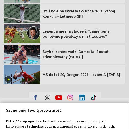
Dziś kolejne skoki w Courchevel. O której
konkursy Letniego GP?
Legenda nie ma złudzeń. "Jagiellonia
ponownie powalczy o mistrzostwo"
Szybki koniec walki Gamrota. Został
zdemolowany [WIDEO]
MŚ do lat 20, Oregon 2026 – dzień 4. [ZAPIS]
TVP
Szanujemy Twoją prywatność
Abonament TVP
Regulamin TVP
Kliknij "Akceptuję i przechodzę do serwisu", aby wyrazić zgody na
Polityka prywatności
Sklep TVP
korzystanie z technologii automatycznego śledzenia i zbierania danych,