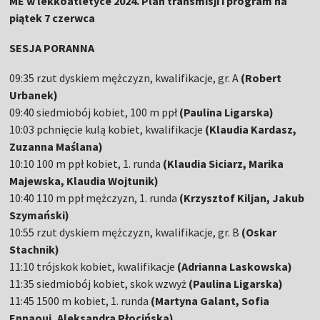
ME w lekkoatletyce 2024. Plan transmisji i program na
piątek 7 czerwca
SESJA PORANNA
09:35 rzut dyskiem mężczyzn, kwalifikacje, gr. A
(Robert
Urbanek)
09:40 siedmiobój kobiet, 100 m ppł
(Paulina Ligarska)
10:03 pchnięcie kulą kobiet, kwalifikacje
(Klaudia Kardasz,
Zuzanna Maślana)
10:10 100 m ppł kobiet, 1. runda
(Klaudia Siciarz, Marika
Majewska, Klaudia Wojtunik)
10:40 110 m ppł mężczyzn, 1. runda
(Krzysztof Kiljan, Jakub
Szymański)
10:55 rzut dyskiem mężczyzn, kwalifikacje, gr. B
(Oskar
Stachnik)
11:10 trójskok kobiet, kwalifikacje
(Adrianna Laskowska)
11:35 siedmiobój kobiet, skok wzwyż
(Paulina Ligarska)
11:45 1500 m kobiet, 1. runda
(Martyna Galant, Sofia
Ennaoui, Aleksandra Płocińska)