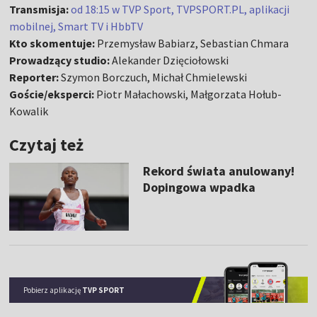
Transmisja:
od 18:15 w TVP Sport, TVPSPORT.PL, aplikacji
mobilnej, Smart TV i HbbTV
Kto skomentuje:
Przemysław Babiarz, Sebastian Chmara
Prowadzący studio:
Alekander Dzięciołowski
Reporter:
Szymon Borczuch, Michał Chmielewski
Goście/eksperci:
Piotr Małachowski, Małgorzata Hołub-
Kowalik
Czytaj też
Rekord świata anulowany!
Dopingowa wpadka
Pobierz aplikację
TVP SPORT