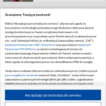
Szanujemy Twoją prywatność
TVP
Kliknij "Akceptuję i przechodzę do serwisu", aby wyrazić zgody na
korzystanie z technologii automatycznego śledzenia i zbierania danych,
Abonament TVP
Regulamin TVP
dostęp do informacji na Twoim urządzeniu końcowym i ich
Polityka prywatności
Sklep TVP
przechowywanie oraz na przetwarzanie Twoich danych osobowych przez
nas, czyli Telewizję Polską S.A. w likwidacji (zwaną dalej również „TVP”),
Biuro Reklamy
Moje zgody
Zaufanych Partnerów z IAB* (1201 firm)
oraz pozostałych
Zaufanych
Partnerów TVP (93 firm)
, w celach marketingowych (w tym do
Oferta Handlowa
Biuro reklamy
zautomatyzowanego dopasowania reklam do Twoich zainteresowań i
mierzenia ich skuteczności) i pozostałych, które wskazujemy poniżej, a
Telegazeta ogłoszenia
Kontakt
także zgody na udostępnianie przez nas identyfikatora PPID do Google.
Emisja w TVP
Twoje dane osobowe zbierane podczas odwiedzania przez Ciebie naszych
Kanały
Rada Programowa
poszczególnych serwisów
zwanych dalej „Portalem”, w tym informacje
zapisywane za pomocą technologii takich jak: pliki cookie, sygnalizatory
Ogłoszenia przetargowe
WWW lub innych podobnych technologii umożliwiających świadczenie
©2026 Telewizja Polska Spółka Akcyjna w likwidacji
dopasowanych i bezpiecznych usług, personalizację treści oraz reklam,
Akademia Telewizyjna
udostępnianie funkcji mediów społecznościowych oraz analizowanie
Akceptuję i przechodzę do serwisu
Informacje o nadawcy
ruchu w Internecie.
Centrum informacji TVP
Twoje dane osobowe zbierane podczas odwiedzania przez Ciebie