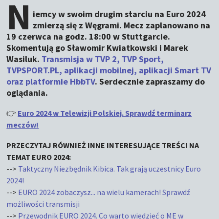
N
iemcy w swoim drugim starciu na Euro 2024
zmierzą się z Węgrami. Mecz zaplanowano na
19 czerwca na godz. 18:00 w Stuttgarcie.
Skomentują go Sławomir Kwiatkowski i Marek
Wasiluk.
Transmisja w TVP 2, TVP Sport,
TVPSPORT.PL, aplikacji mobilnej, aplikacji Smart TV
oraz platformie HbbTV
. Serdecznie zapraszamy do
oglądania.
👉
Euro 2024 w Telewizji Polskiej. Sprawdź terminarz
meczów!
PRZECZYTAJ RÓWNIEŻ INNE INTERESUJĄCE TREŚCI NA
TEMAT EURO 2024:
-->
Taktyczny Niezbędnik Kibica. Tak grają uczestnicy Euro
2024!
-->
EURO 2024 zobaczysz... na wielu kamerach! Sprawdź
możliwości transmisji
-->
Przewodnik EURO 2024. Co warto wiedzieć o ME w