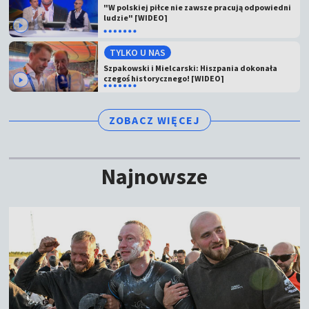
"W polskiej piłce nie zawsze pracują odpowiedni
ludzie" [WIDEO]
TYLKO U NAS
Szpakowski i Mielcarski: Hiszpania dokonała
czegoś historycznego! [WIDEO]
ZOBACZ WIĘCEJ
Najnowsze