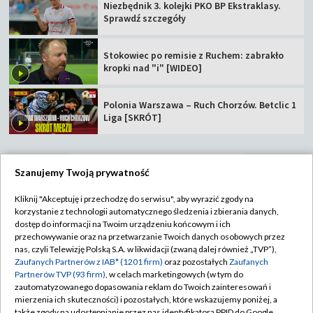
Niezbędnik 3. kolejki PKO BP Ekstraklasy.
Sprawdź szczegóły
Stokowiec po remisie z Ruchem: zabrakło
kropki nad "i" [WIDEO]
Polonia Warszawa – Ruch Chorzów. Betclic 1
Liga [SKRÓT]
Szanujemy Twoją prywatność
TVP
Kliknij "Akceptuję i przechodzę do serwisu", aby wyrazić zgody na
korzystanie z technologii automatycznego śledzenia i zbierania danych,
Abonament TVP
Regulamin TVP
dostęp do informacji na Twoim urządzeniu końcowym i ich
Polityka prywatności
Sklep TVP
przechowywanie oraz na przetwarzanie Twoich danych osobowych przez
nas, czyli Telewizję Polską S.A. w likwidacji (zwaną dalej również „TVP”),
Biuro Reklamy
Moje zgody
Zaufanych Partnerów z IAB* (1201 firm)
oraz pozostałych
Zaufanych
Partnerów TVP (93 firm)
, w celach marketingowych (w tym do
Oferta Handlowa
Biuro reklamy
zautomatyzowanego dopasowania reklam do Twoich zainteresowań i
mierzenia ich skuteczności) i pozostałych, które wskazujemy poniżej, a
Telegazeta ogłoszenia
Kontakt
także zgody na udostępnianie przez nas identyfikatora PPID do Google.