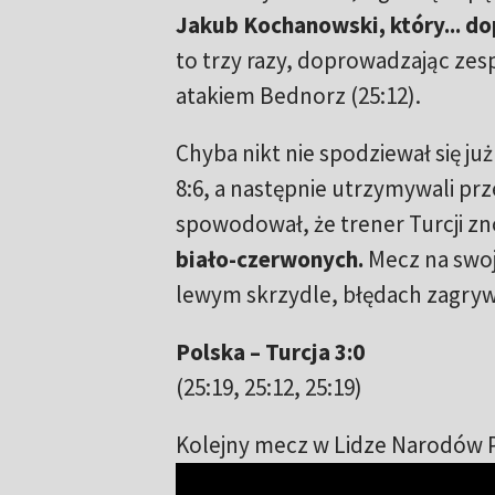
Jakub Kochanowski, który... dop
to trzy razy, doprowadzając zesp
atakiem Bednorz (25:12).
Chyba nikt nie spodziewał się ju
8:6, a następnie utrzymywali pr
spowodował, że trener Turcji z
biało-czerwonych.
Mecz na swoj
lewym skrzydle, błędach zagrywk
Polska – Turcja 3:0
(25:19, 25:12, 25:19)
Kolejny mecz w Lidze Narodów Po