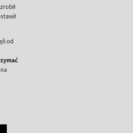
zrobił
stawił
ęli od
trzymać
 na