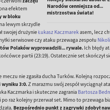
o-czerwoni
zaczęli
Narodów cenniejsza od...
a ona efektem
mistrzostwa świata!
y w bloku
na lewym skrzydle
ał swojej drużynie
Łukasz Kaczmarek
asem, lecz ch
myłki serwisowe czy ataku przewaga zespołu
Nikoli
tów Polaków wyprowadzili... rywale.
Ich błędy a
ńcówce partii (23:19). Ostatecznie set skończył si
e meczu nie zgasiła ducha Turków. Kolejną rozpocz
 wyniku 3:0.
Z marazmu swój zespół wyciągnął at
wka Kaczmarka i skuteczne zagrania
Bartosza Bed
ali po raz kolejny przerwał set. Mimo to przewaga bi
dzała.
Bezpośrednio punkt z zagrywki zdobył na