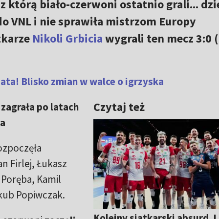
 którą biało-czerwoni ostatnio grali... dz
 do VNL i nie sprawiła mistrzom Europy
tkarze
Nikoli Grbicia
wygrali ten mecz 3:0 (
ta! Blisko zmian w walce o igrzyska
Czytaj też
 zagrała po latach
na
ozpoczęła
n Firlej, Łukasz
 Poręba, Kamil
kub Popiwczak.
Kolejny siatkarski absurd. 