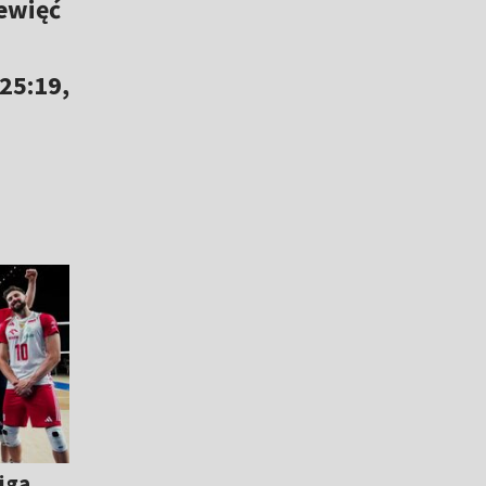
iewięć
25:19,
Liga