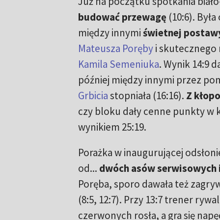
Już na początku spotkania biał
budować przewagę
(10:6). Był
między innymi
świetnej postaw
Mateusza Poręby
i skutecznego 
Kamila Semeniuka
. Wynik 14:9 d
później między innymi przez po
Grbicia
stopniała (16:16).
Z kłopo
czy bloku dały cenne punkty w ko
wynikiem 25:19.
Porażka w inaugurującej odsłoni
od...
dwóch asów serwisowych i
Poręba, sporo dawała też zagry
(8:5, 12:7). Przy 13:7 trener ryw
czerwonych rosła, a gra się napę