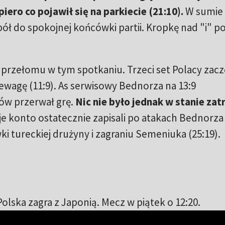
iero co pojawił się na parkiecie (21:10).
W sumie 
ół do spokojnej końcówki partii. Kropkę nad "i" po
ż przełomu w tym spotkaniu. Trzeci set Polacy zacz
zewagę (11:9). As serwisowy Bednorza na 13:9
nów przerwał grę.
Nic nie było jednak w stanie za
e konto ostatecznie zapisali po atakach Bednorza
i tureckiej drużyny i zagraniu Semeniuka (25:19).
lska zagra z Japonią. Mecz w piątek o 12:20.