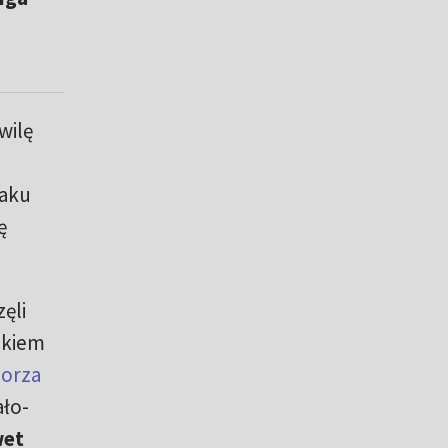
wilę
taku
ę
ęli
akiem
norza
ało-
wet