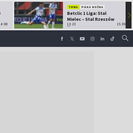
TRWA
PIŁKA NOŻNA
0
Betclic 1 Liga: Stal
▶
Mielec – Stal Rzeszów
14:00
13:23
15:30