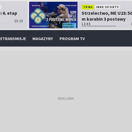
O
TRWA
INNE SPORTY
 6. etap
Strzelectwo, ME U23: 5
m karabin 3 postawy
15:15
kobiet
12:45
ETRANSMISJE
MAGAZYNY
PROGRAM TV