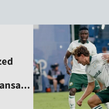
zed
ansa...