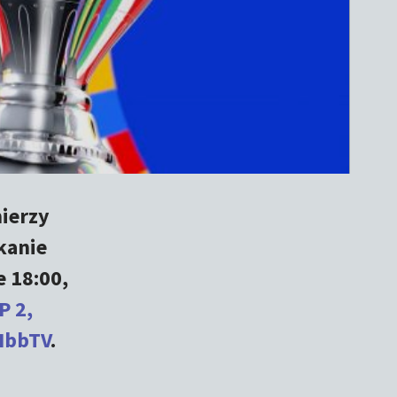
ierzy
tkanie
 18:00,
P 2,
 HbbTV
.