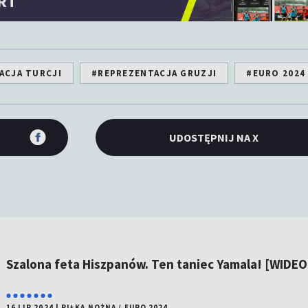
RT
ACJA TURCJI
#REPREZENTACJA GRUZJI
#EURO 2024
UDOSTĘPNIJ NA X
Szalona feta Hiszpanów. Ten taniec Yamala! [WIDEO
16 LIP 2024
|
PIŁKA NOŻNA
/
EURO 2024