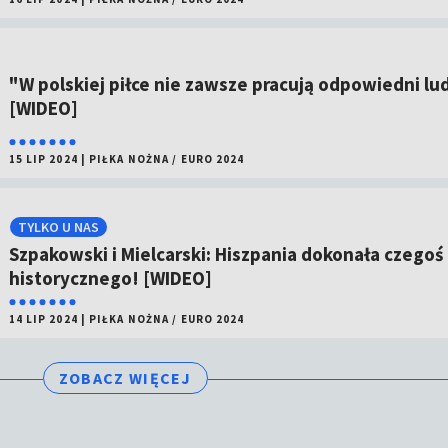
"W polskiej piłce nie zawsze pracują odpowiedni lu
[WIDEO]
15 LIP 2024
|
PIŁKA NOŻNA
/
EURO 2024
TYLKO U NAS
Szpakowski i Mielcarski: Hiszpania dokonała czegoś
historycznego! [WIDEO]
14 LIP 2024
|
PIŁKA NOŻNA
/
EURO 2024
ZOBACZ WIĘCEJ