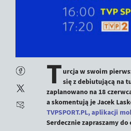
T
urcja w swoim pierws
się z debiutującą na t
zaplanowano na 18 czerwca
a skomentują je Jacek Las
TVPSPORT.PL, aplikacji mob
Serdecznie zapraszamy do 