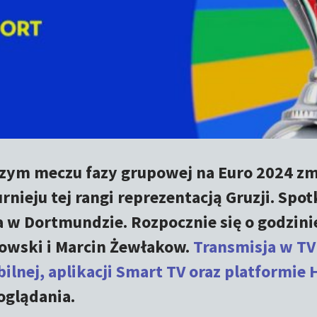
zym meczu fazy grupowej na Euro 2024 zm
urnieju tej rangi reprezentacją Gruzji. Spo
 w Dortmundzie. Rozpocznie się o godzinie
kowski i Marcin Żewłakow.
Transmisja w TV
ilnej, aplikacji Smart TV oraz platformie
oglądania.