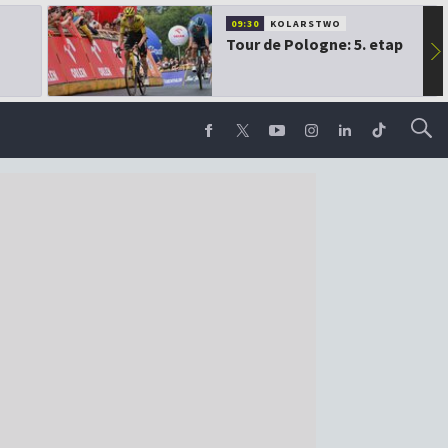
09:30
KOLARSTWO
Tour de Pologne: 5. etap
▶