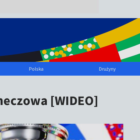
Polska
Drużyny
dmeczowa [WIDEO]