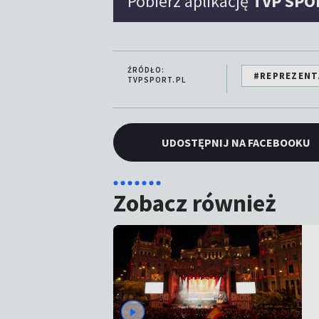
Pobierz aplikację
TVP SPO
ŹRÓDŁO:
#REPREZENT
TVPSPORT.PL
UDOSTĘPNIJ NA FACEBOOKU
Zobacz również