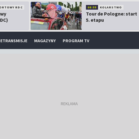
ORTOWY RDC
08:55
KOLARSTWO
owy
Tour de Pologne: start
RDC)
5. etapu
ETRANSMISJE
MAGAZYNY
PROGRAM TV