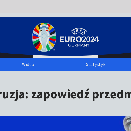
Wideo
Statystyki
 Gruzja: zapowiedź prze