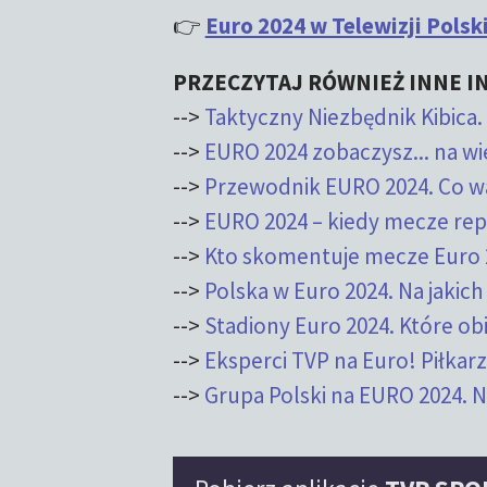
👉
Euro 2024 w Telewizji Pols
PRZECZYTAJ RÓWNIEŻ INNE IN
-->
Taktyczny Niezbędnik Kibica. 
-->
EURO 2024 zobaczysz... na wi
-->
Przewodnik EURO 2024. Co w
-->
EURO 2024 – kiedy mecze rep
-->
Kto skomentuje mecze Euro 
-->
Polska w Euro 2024. Na jakic
-->
Stadiony Euro 2024. Które ob
-->
Eksperci TVP na Euro! Piłkar
-->
Grupa Polski na EURO 2024. 