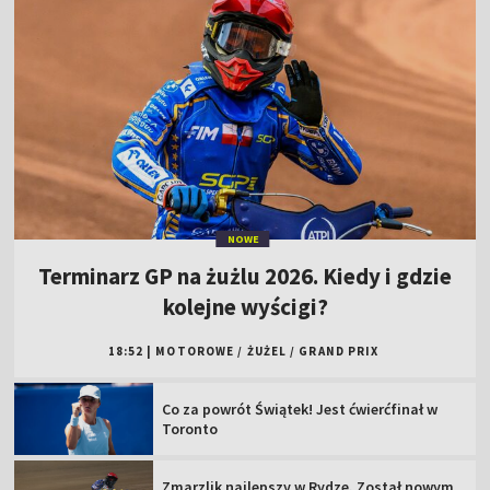
NOWE
Terminarz GP na żużlu 2026. Kiedy i gdzie
kolejne wyścigi?
18:52
|
MOTOROWE
/
ŻUŻEL
/
GRAND PRIX
Co za powrót Świątek! Jest ćwierćfinał w
Toronto
Zmarzlik najlepszy w Rydze. Został nowym