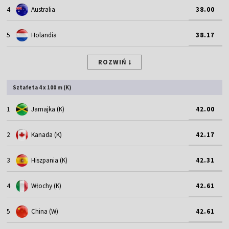
4
Australia
38.00
5
Holandia
38.17
ROZWIŃ
Sztafeta 4 x 100 m (K)
1
Jamajka (K)
42.00
2
Kanada (K)
42.17
3
Hiszpania (K)
42.31
4
Włochy (K)
42.61
5
China (W)
42.61