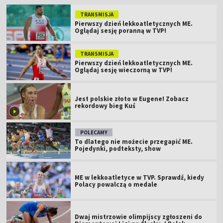
TRANSMISJA
Pierwszy dzień lekkoatletycznych ME.
Oglądaj sesję poranną w TVP!
TRANSMISJA
Pierwszy dzień lekkoatletycznych ME.
Oglądaj sesję wieczorną w TVP!
Jest polskie złoto w Eugene! Zobacz
rekordowy bieg Kuś
POLECAMY
To dlatego nie możecie przegapić ME.
Pojedynki, podteksty, show
ME w lekkoatletyce w TVP. Sprawdź, kiedy
Polacy powalczą o medale
Dwaj mistrzowie olimpijscy zgłoszeni do