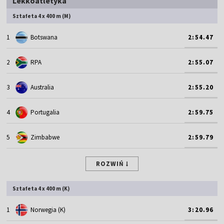
Lekkoatletyka
Sztafeta 4 x 400 m (M)
1
Botswana
2:54.47
2
RPA
2:55.07
3
Australia
2:55.20
4
Portugalia
2:59.75
5
Zimbabwe
2:59.79
ROZWIŃ
Sztafeta 4 x 400 m (K)
1
Norwegia (K)
3:20.96