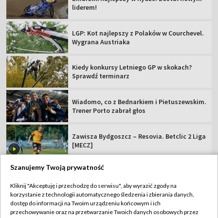
liderem!
LGP: Kot najlepszy z Polaków w Courchevel.
Wygrana Austriaka
Kiedy konkursy Letniego GP w skokach?
Sprawdź terminarz
Wiadomo, co z Bednarkiem i Pietuszewskim.
Trener Porto zabrał głos
Zawisza Bydgoszcz – Resovia. Betclic 2 Liga
[MECZ]
Szanujemy Twoją prywatność
Kliknij "Akceptuję i przechodzę do serwisu", aby wyrazić zgody na
korzystanie z technologii automatycznego śledzenia i zbierania danych,
TVP
dostęp do informacji na Twoim urządzeniu końcowym i ich
Abonament TVP
Regulamin TVP
przechowywanie oraz na przetwarzanie Twoich danych osobowych przez