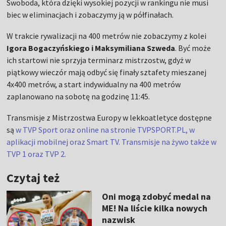
Swoboda, która dzięki wysokiej pozycji w rankingu nie musi
biec w eliminacjach i zobaczymy ją w półfinałach.
W trakcie rywalizacji na 400 metrów nie zobaczymy z kolei
Igora Bogaczyńskiego i Maksymiliana Szweda
. Być może
ich startowi nie sprzyja terminarz mistrzostw, gdyż w
piątkowy wieczór mają odbyć się finały sztafety mieszanej
4x400 metrów, a start indywidualny na 400 metrów
zaplanowano na sobotę na godzinę 11:45.
Transmisje z Mistrzostwa Europy w lekkoatletyce dostępne
są
w TVP Sport oraz online na stronie TVPSPORT.PL, w
aplikacji mobilnej oraz Smart TV. Transmisje na żywo także w
TVP 1 oraz TVP 2.
Czytaj też
Oni mogą zdobyć medal na
ME! Na liście kilka nowych
nazwisk