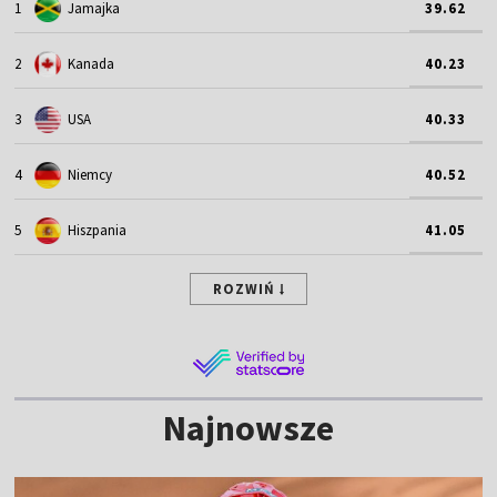
1
Jamajka
39.62
2
Kanada
40.23
3
USA
40.33
4
Niemcy
40.52
5
Hiszpania
41.05
ROZWIŃ
Najnowsze