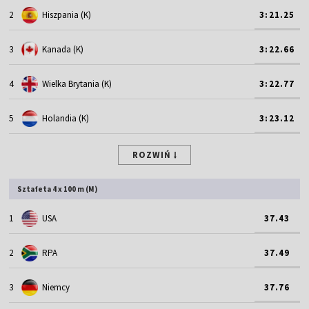
2
Hiszpania (K)
3:21.25
3
Kanada (K)
3:22.66
4
Wielka Brytania (K)
3:22.77
5
Holandia (K)
3:23.12
ROZWIŃ
Sztafeta 4 x 100 m (M)
1
USA
37.43
2
RPA
37.49
3
Niemcy
37.76