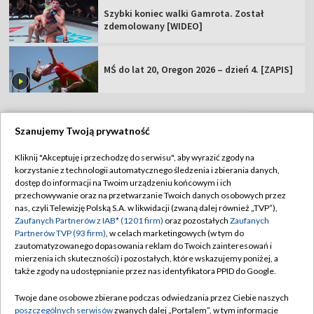
Szybki koniec walki Gamrota. Został
zdemolowany [WIDEO]
MŚ do lat 20, Oregon 2026 – dzień 4. [ZAPIS]
Szanujemy Twoją prywatność
TVP
Kliknij "Akceptuję i przechodzę do serwisu", aby wyrazić zgody na
korzystanie z technologii automatycznego śledzenia i zbierania danych,
Abonament TVP
Regulamin TVP
dostęp do informacji na Twoim urządzeniu końcowym i ich
Polityka prywatności
Sklep TVP
przechowywanie oraz na przetwarzanie Twoich danych osobowych przez
nas, czyli Telewizję Polską S.A. w likwidacji (zwaną dalej również „TVP”),
Biuro Reklamy
Moje zgody
Zaufanych Partnerów z IAB* (1201 firm)
oraz pozostałych
Zaufanych
Partnerów TVP (93 firm)
, w celach marketingowych (w tym do
Oferta Handlowa
Biuro reklamy
zautomatyzowanego dopasowania reklam do Twoich zainteresowań i
mierzenia ich skuteczności) i pozostałych, które wskazujemy poniżej, a
Telegazeta ogłoszenia
Kontakt
także zgody na udostępnianie przez nas identyfikatora PPID do Google.
Emisja w TVP
Twoje dane osobowe zbierane podczas odwiedzania przez Ciebie naszych
Kanały
Rada Programowa
poszczególnych serwisów
zwanych dalej „Portalem”, w tym informacje