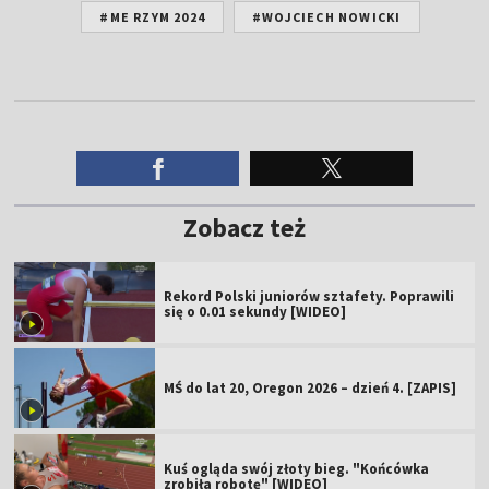
#ME RZYM 2024
#WOJCIECH NOWICKI
Zobacz też
Rekord Polski juniorów sztafety. Poprawili
się o 0.01 sekundy [WIDEO]
MŚ do lat 20, Oregon 2026 – dzień 4. [ZAPIS]
Kuś ogląda swój złoty bieg. "Końcówka
zrobiła robotę" [WIDEO]