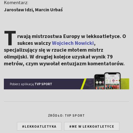
Komentarz:
Jarosław Idzi, Marcin Urbaś
T
rwają mistrzostwa Europy w lekkoatletyce. O
sukces walczy
Wojciech Nowicki
,
specjalizujący się w rzucie młotem mistrz
olimpijski. W drugiej kolejce uzyskał wynik 79
metrów, czym wywołał entuzjazm komentatorów.
Pobierz aplikację
TVP SPORT
ŹRÓDŁO: TVP SPORT
#LEKKOATLETYKA
#ME W LEKKOATLETYCE