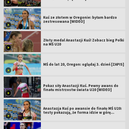
Kuś ze złotem w Oregonie: byłam bardzo
zestresowana [WIDEO]
Złoty medal Anastazji Kuś! Zobacz bieg Polki
na MŚ U20
MŚ do lat 20, Oregon: oglądaj 3. dzień [ZAPIS]
Pokaz siły Anastazji Kuś. Pewny awans do
finału mistrzostw świata U20 [WIDEO]
Anastazja Kuś po awansie do finału MŚ U20:
testy pokazują, że forma idzie w górę
[WIDEO]