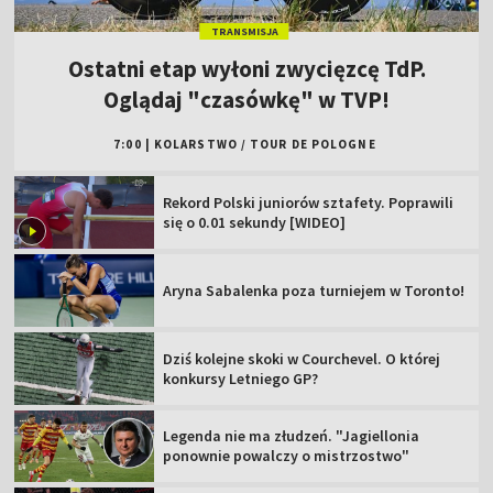
TRANSMISJA
Ostatni etap wyłoni zwycięzcę TdP.
Oglądaj "czasówkę" w TVP!
7:00
|
KOLARSTWO
/
TOUR DE POLOGNE
Rekord Polski juniorów sztafety. Poprawili
się o 0.01 sekundy [WIDEO]
Aryna Sabalenka poza turniejem w Toronto!
Dziś kolejne skoki w Courchevel. O której
konkursy Letniego GP?
Legenda nie ma złudzeń. "Jagiellonia
ponownie powalczy o mistrzostwo"