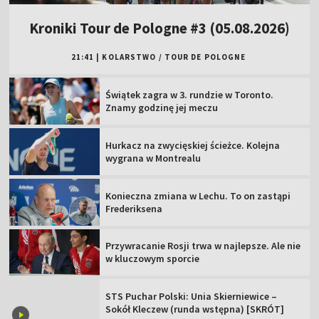
Kroniki Tour de Pologne #3 (05.08.2026)
21:41
|
KOLARSTWO
/
TOUR DE POLOGNE
Świątek zagra w 3. rundzie w Toronto.
Znamy godzinę jej meczu
Hurkacz na zwycięskiej ścieżce. Kolejna
wygrana w Montrealu
Konieczna zmiana w Lechu. To on zastąpi
Frederiksena
Przywracanie Rosji trwa w najlepsze. Ale nie
w kluczowym sporcie
STS Puchar Polski: Unia Skierniewice –
Sokół Kleczew (runda wstępna) [SKRÓT]