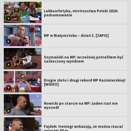
Lekkoatletyka, mistrzostwa Polski 2026:
podsumowanie
MP w Białymstoku – dzień 3. [ZAPIS]
Szymański na MP: wcześniej potrafiłem być
zaskoczony wynikiem
Drugie złoto i drugi rekord MP Kazimierskiej!
[WIDEO]
Nowicki po starcie na MP: żaden rzut nie
wyszedł
Fajdek: treningi wskazują, że można rzucać
powyżej 80 m