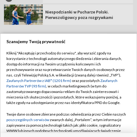
Niespodzianki w Pucharze Polski.
Pierwszoligowcy poza rozgrywkami
Szanujemy Twoją prywatność
TVP
Kliknij "Akceptuję i przechodzę do serwisu", aby wyrazić zgody na
korzystanie z technologii automatycznego śledzenia i zbierania danych,
Abonament TVP
Regulamin TVP
dostęp do informacji na Twoim urządzeniu końcowym i ich
Polityka prywatności
Sklep TVP
przechowywanie oraz na przetwarzanie Twoich danych osobowych przez
nas, czyli Telewizję Polską S.A. w likwidacji (zwaną dalej również „TVP”),
Biuro Reklamy
Moje zgody
Zaufanych Partnerów z IAB* (1201 firm)
oraz pozostałych
Zaufanych
Partnerów TVP (93 firm)
, w celach marketingowych (w tym do
Oferta Handlowa
Biuro reklamy
zautomatyzowanego dopasowania reklam do Twoich zainteresowań i
mierzenia ich skuteczności) i pozostałych, które wskazujemy poniżej, a
Telegazeta ogłoszenia
Kontakt
także zgody na udostępnianie przez nas identyfikatora PPID do Google.
Emisja w TVP
Twoje dane osobowe zbierane podczas odwiedzania przez Ciebie naszych
Kanały
Rada Programowa
poszczególnych serwisów
zwanych dalej „Portalem”, w tym informacje
zapisywane za pomocą technologii takich jak: pliki cookie, sygnalizatory
Ogłoszenia przetargowe
WWW lub innych podobnych technologii umożliwiających świadczenie
©2026 Telewizja Polska Spółka Akcyjna w likwidacji
dopasowanych i bezpiecznych usług, personalizację treści oraz reklam,