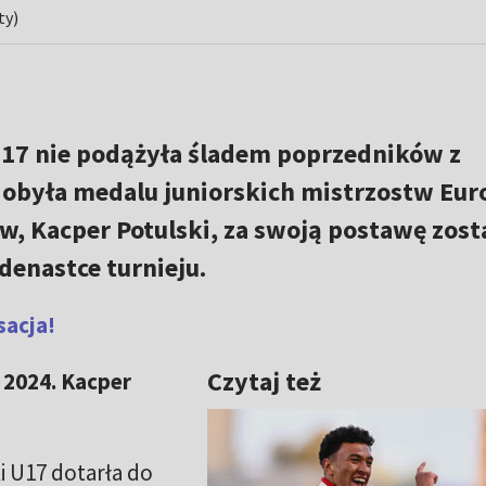
ty)
U17 nie podążyła śladem poprzedników z
zdobyła medalu juniorskich mistrzostw Eur
, Kacper Potulski, za swoją postawę zost
denastce turnieju.
sacja!
Czytaj też
 2024. Kacper
i U17 dotarła do