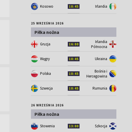
Kosowo
Irlandia
18:45
25 WRZEŚNIA 2026
Piłka nożna
Irlandia
Gruzja
16:00
Północna
Węgry
Ukraina
18:45
Bośnia i
Polska
18:45
Hercegowina
Szwecja
Rumunia
18:45
26 WRZEŚNIA 2026
Piłka nożna
Słowenia
Szkocja
13:00