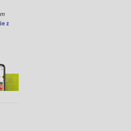
im
e z