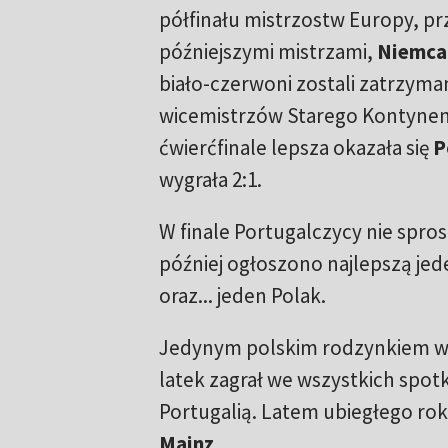
półfinału mistrzostw Europy, pr
późniejszymi mistrzami,
Niemca
biało-czerwoni zostali zatrzyma
wicemistrzów Starego Kontynen
ćwierćfinale lepsza okazała się
P
wygrała 2:1.
W finale Portugalczycy nie spros
później ogłoszono najlepszą jede
oraz... jeden Polak.
Jedynym polskim rodzynkiem w n
latek zagrał we wszystkich spotk
Portugalią. Latem ubiegłego ro
Mainz
.