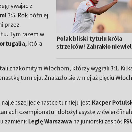
zegrywając z
mi
3:5. Rok później
ni przez
tu. Tym razem w
Polak bliski tytułu króla
ortugalia
, która
strzelców! Zabrakło niewiele
tali znakomitym Włochom, którzy wygrali 3:1. Kilka
nastkę turnieju. Znalazło się w niej aż pięciu Wło
ajlepszej jedenastce turnieju jest
Kacper Potulsk
aniach czempionatu i dołożył asystę w ćwierćfinal
ku zamienił
Legię Warszawa
na juniorski zespół
FS