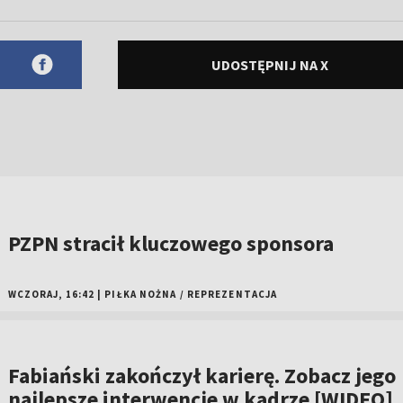
UDOSTĘPNIJ NA X
PZPN stracił kluczowego sponsora
WCZORAJ, 16:42
|
PIŁKA NOŻNA
/
REPREZENTACJA
Fabiański zakończył karierę. Zobacz jego
najlepsze interwencje w kadrze [WIDEO]