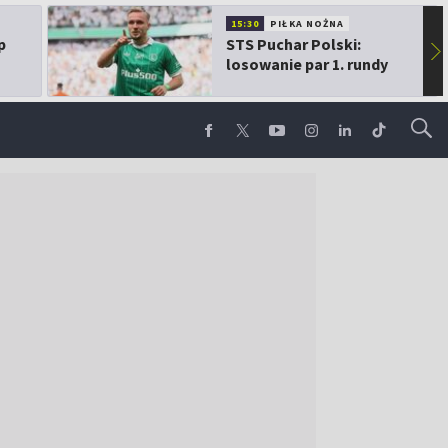
15:30
PIŁKA NOŻNA
p
STS Puchar Polski:
▶
losowanie par 1. rundy