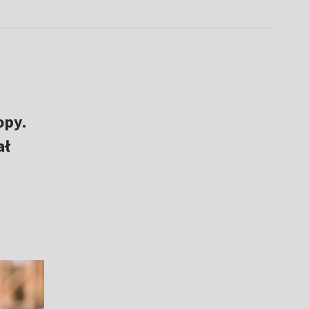
opy.
ał