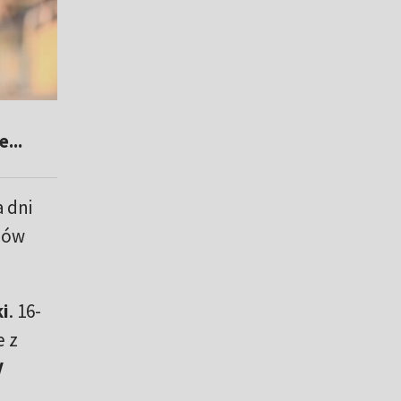
...
 dni
chów
i
. 16-
e z
V