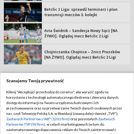
Betclic 1 Liga: sprawdź terminarz i plan
transmisji meczów 3. kolejki
Avia Świdnik – Sandecja Nowy Sącz [NA
ŻYWO]. Oglądaj mecz Betclic 2 Ligi
Chojniczanka Chojnice – Znicz Pruszków
[NA ŻYWO]. Oglądaj mecz Betclic 2 Ligi
Szanujemy Twoją prywatność
TVP
Kliknij "Akceptuję i przechodzę do serwisu", aby wyrazić zgody na
korzystanie z technologii automatycznego śledzenia i zbierania danych,
Abonament TVP
Regulamin TVP
dostęp do informacji na Twoim urządzeniu końcowym i ich
Polityka prywatności
Sklep TVP
przechowywanie oraz na przetwarzanie Twoich danych osobowych przez
nas, czyli Telewizję Polską S.A. w likwidacji (zwaną dalej również „TVP”),
Biuro Reklamy
Moje zgody
Zaufanych Partnerów z IAB* (1201 firm)
oraz pozostałych
Zaufanych
Partnerów TVP (93 firm)
, w celach marketingowych (w tym do
Oferta Handlowa
Biuro reklamy
zautomatyzowanego dopasowania reklam do Twoich zainteresowań i