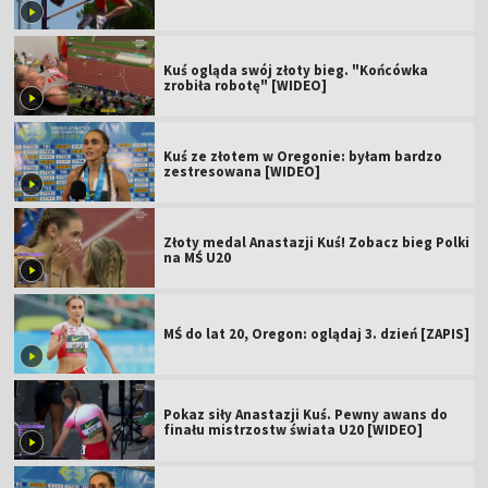
Kuś ogląda swój złoty bieg. "Końcówka
zrobiła robotę" [WIDEO]
Kuś ze złotem w Oregonie: byłam bardzo
zestresowana [WIDEO]
Złoty medal Anastazji Kuś! Zobacz bieg Polki
na MŚ U20
MŚ do lat 20, Oregon: oglądaj 3. dzień [ZAPIS]
Pokaz siły Anastazji Kuś. Pewny awans do
finału mistrzostw świata U20 [WIDEO]