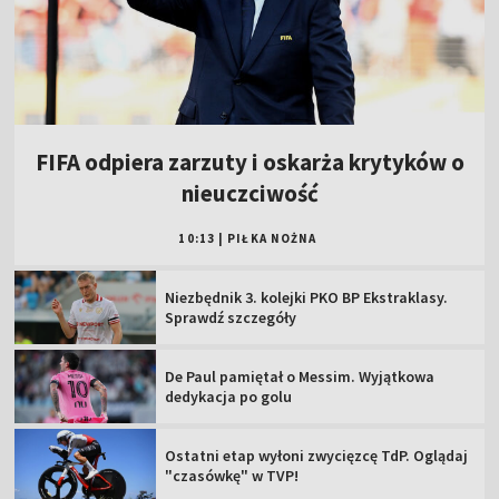
FIFA odpiera zarzuty i oskarża krytyków o
nieuczciwość
10:13
|
PIŁKA NOŻNA
Niezbędnik 3. kolejki PKO BP Ekstraklasy.
Sprawdź szczegóły
De Paul pamiętał o Messim. Wyjątkowa
dedykacja po golu
Ostatni etap wyłoni zwycięzcę TdP. Oglądaj
"czasówkę" w TVP!