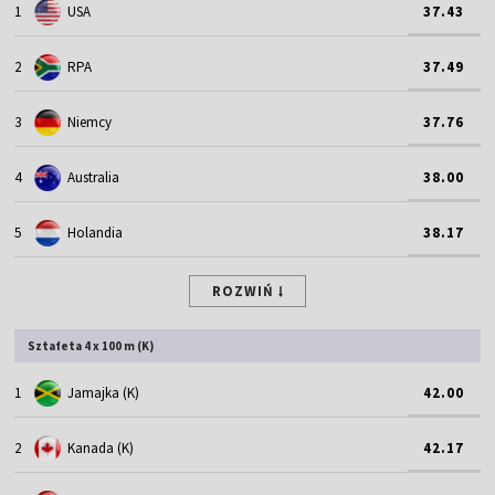
1
USA
37.43
2
RPA
37.49
3
Niemcy
37.76
4
Australia
38.00
5
Holandia
38.17
ROZWIŃ
Sztafeta 4 x 100 m (K)
1
Jamajka (K)
42.00
2
Kanada (K)
42.17