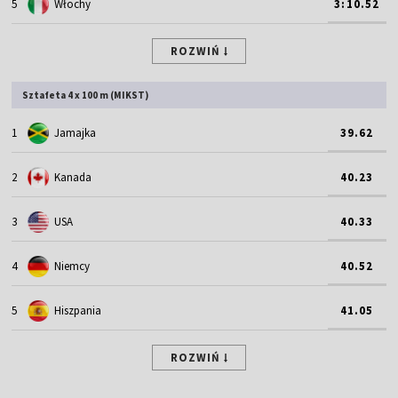
5
Włochy
3:10.52
ROZWIŃ
Sztafeta 4 x 100 m (MIKST)
1
Jamajka
39.62
2
Kanada
40.23
3
USA
40.33
4
Niemcy
40.52
5
Hiszpania
41.05
ROZWIŃ