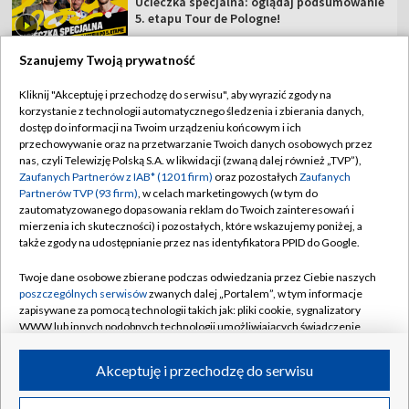
Ucieczka specjalna: oglądaj podsumowanie
5. etapu Tour de Pologne!
Szanujemy Twoją prywatność
Kliknij "Akceptuję i przechodzę do serwisu", aby wyrazić zgody na
korzystanie z technologii automatycznego śledzenia i zbierania danych,
TVP
dostęp do informacji na Twoim urządzeniu końcowym i ich
Abonament TVP
Regulamin TVP
przechowywanie oraz na przetwarzanie Twoich danych osobowych przez
nas, czyli Telewizję Polską S.A. w likwidacji (zwaną dalej również „TVP”),
Polityka prywatności
Sklep TVP
Zaufanych Partnerów z IAB* (1201 firm)
oraz pozostałych
Zaufanych
Partnerów TVP (93 firm)
, w celach marketingowych (w tym do
Biuro Reklamy
Moje zgody
zautomatyzowanego dopasowania reklam do Twoich zainteresowań i
mierzenia ich skuteczności) i pozostałych, które wskazujemy poniżej, a
Oferta Handlowa
Biuro reklamy
także zgody na udostępnianie przez nas identyfikatora PPID do Google.
Telegazeta ogłoszenia
Kontakt
Twoje dane osobowe zbierane podczas odwiedzania przez Ciebie naszych
Emisja w TVP
poszczególnych serwisów
zwanych dalej „Portalem”, w tym informacje
zapisywane za pomocą technologii takich jak: pliki cookie, sygnalizatory
Kanały
Rada Programowa
WWW lub innych podobnych technologii umożliwiających świadczenie
dopasowanych i bezpiecznych usług, personalizację treści oraz reklam,
Ogłoszenia przetargowe
udostępnianie funkcji mediów społecznościowych oraz analizowanie
©2026 Telewizja Polska Spółka Akcyjna w likwidacji
Akceptuję i przechodzę do serwisu
ruchu w Internecie.
Akademia Telewizyjna
Informacje o nadawcy