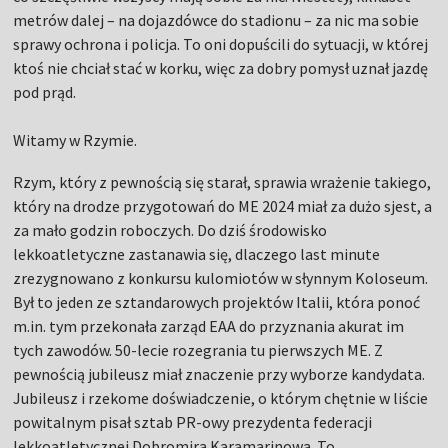
metrów dalej – na dojazdówce do stadionu – za nic ma sobie
sprawy ochrona i policja. To oni dopuścili do sytuacji, w której
ktoś nie chciał stać w korku, więc za dobry pomysł uznał jazdę
pod prąd.
Witamy w Rzymie.
Rzym, który z pewnością się starał, sprawia wrażenie takiego,
który na drodze przygotowań do ME 2024 miał za dużo sjest, a
za mało godzin roboczych. Do dziś środowisko
lekkoatletyczne zastanawia się, dlaczego last minute
zrezygnowano z konkursu kulomiotów w słynnym Koloseum.
Był to jeden ze sztandarowych projektów Italii, która ponoć
m.in. tym przekonała zarząd EAA do przyznania akurat im
tych zawodów. 50-lecie rozegrania tu pierwszych ME. Z
pewnością jubileusz miał znaczenie przy wyborze kandydata.
Jubileusz i rzekome doświadczenie, o którym chętnie w liście
powitalnym pisał sztab PR-owy prezydenta federacji
lekkoatletycznej Dobromira Karamarinowa. To