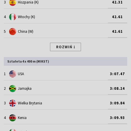
3
Hiszpania (K)
42.31
4
Włochy (K)
42.61
5
China (W)
42.61
ROZWIŃ
Sztafeta 4 x 400 m (MIKST)
1
USA
3:07.47
2
Jamajka
3:08.24
3
Wielka Brytania
3:09.84
4
Kenia
3:09.93