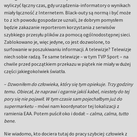
wyliczyć łączny czas, gdy urządzenia-informatory o wynikach
miały łączność z Internetem. Black-outy są normą i być może
to z ich powodu gospodarze uznali, że dobrym pomysłem
będzie zakazanie reporterom korzystania z serwisów
szybkiego przesyłu plików za pomocą ogólnodostępnej sieci.
Zablokowano je, więc jedyne, co jest dozwolone, to
surfowanie w poszukiwaniu informacji. A telewizje? Telewizje
niech sobie radzą. Te same telewizje – w tym TVP Sport – na
chwile przed początkiem przekazu w piątek nie miały w dużej
części jakiegokolwiek światła.
–
Dzwoniłem do człowieka, który się tym opiekuje. Trzy godziny
temu. Obiecał, że naprawi i ogarnie jakiś kabel, niestety do tej
pory się nie pojawił. W tym czasie sam pojechałbym już do
supermarketu –
mówi nam koordynator tej lokalizacji z
ramienia EAA. Potem puścił oko i dodał: –
calma, calma, tutto
bene.
Nie wiadomo, kto dociera tutaj do pracy szybciej: człowiek z