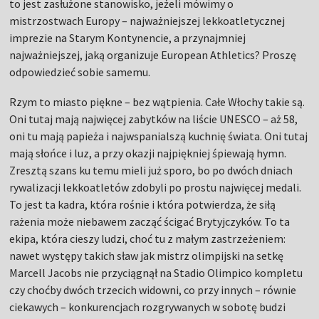
to jest zasłużone stanowisko, jeżeli mówimy o
mistrzostwach Europy – najważniejszej lekkoatletycznej
imprezie na Starym Kontynencie, a przynajmniej
najważniejszej, jaką organizuje European Athletics? Proszę
odpowiedzieć sobie samemu.
Rzym to miasto piękne – bez wątpienia. Całe Włochy takie są.
Oni tutaj mają najwięcej zabytków na liście UNESCO – aż 58,
oni tu mają papieża i najwspanialszą kuchnię świata. Oni tutaj
mają słońce i luz, a przy okazji najpiękniej śpiewają hymn.
Zresztą szans ku temu mieli już sporo, bo po dwóch dniach
rywalizacji lekkoatletów zdobyli po prostu najwięcej medali.
To jest ta kadra, która rośnie i która potwierdza, że siłą
rażenia może niebawem zacząć ścigać Brytyjczyków. To ta
ekipa, która cieszy ludzi, choć tu z małym zastrzeżeniem:
nawet występy takich sław jak mistrz olimpijski na setkę
Marcell Jacobs nie przyciągnął na Stadio Olimpico kompletu
czy choćby dwóch trzecich widowni, co przy innych – równie
ciekawych – konkurencjach rozgrywanych w sobotę budzi