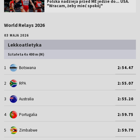
Polska nadzieja przed ME jedzie do... USA.
"Wracam, żeby mieć spokój"
World Relays 2026
03 MAJA 2026
Lekkoatletyka
Sztafeta 4 x 400 m (M)
1
Botswana
2:54.47
2
RPA
2:55.07
3
Australia
2:55.20
4
Portugalia
2:59.75
5
Zimbabwe
2:59.79