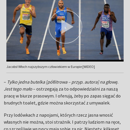
Jacobs! Włoch najszybszym człowiekiem w Europie [WIDEO]
–
Tylko jedna butelka [półlitrowa – przyp. autora] na głowę.
Jest tego mało
– ostrzegają za to odpowiedzialni za naszą
pracę w biurze prasowym. I oferują, żeby po zapas sięgać do
brudnych toalet, gdzie można skorzystać z umywalek.
Przy lodówkach z napojami, których rzecz jasna wnosić
własnych nie można, stoi strażnik. I patrzy ludziom na ręce,
co szczęśliwie wszyscy mają sobie za nic. Niestety, kilkaset