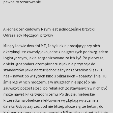
pewne rozczarowanie.
A jednak ten cudowny Rzym jest jednocześnie brzydki.
Odrażający. Męczący i przykry.
Minęły ledwie dwa dni ME, żeby ludzie pracujący przy nich
okrzyknęli te zawody jako jedne z najgorszych pod względem
logistycznym, jakie zorganizowano za ich żyć. Po pierwsze,
obiekt-gospodarz czempionatu nijak nie przystaje do
standardów, jakie narzucił chociażby nasz Stadion Śląski. U
nas – nawet po wizytach kiboli piłkarskich – toalety lśnią. Tu
śmierdzi w nich moczem, a w muszlach nie sposób nie
zauważyć pozostałości po fekaliach zostawianych w nich być
może nawet kilka tygodni temu. Po drugie, niebieskie
krzesełka na obiekcie efektownie wyglądają wyłącznie z
daleka. Gdyby zajrzeć pod nie bliżej, okaże się, że beton, do
którego są zamocowane, pamięta MŚ w piłce nożnej, jeśli nie