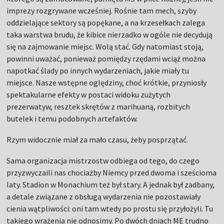
imprezy rozgrywane wcześniej. Rośnie tam mech, szyby
oddzielające sektory są popękane, a na krzesełkach zalega
taka warstwa brudu, że kibice nierzadko w ogóle nie decydują
się na zajmowanie miejsc. Wolą stać. Gdy natomiast stoją,
powinni uważać, ponieważ pomiędzy rzędami wciąż można
napotkać ślady po innych wydarzeniach, jakie miały tu
miejsce. Nasze wstępne oględziny, choć krótkie, przyniosły
spektakularne efekty w postaci widoku zużytych
prezerwatyw, resztek skrętów z marihuaną, rozbitych
butelek i temu podobnych artefaktów.
Rzym widocznie miał za mało czasu, żeby posprzątać.
Sama organizacja mistrzostw odbiega od tego, do czego
przyzwyczaili nas chociażby Niemcy przed dwoma i sześcioma
laty. Stadion w Monachium też był stary. A jednak był zadbany,
a detale związane z obsługą wydarzenia nie pozostawiały
cienia wątpliwości: oni tam wtedy po prostu się przyłożyli. Tu
takiego wrażenia nie odnosimy. Po dwóch dniach ME trudno