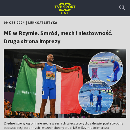
09 CZE 2024
|
LEKKOATLETYKA
ME w Rzymie. Smród, mech i niesłowność.
Druga strona imprezy
Z jednej strony ogromne emocje w sesjach wieczorowych, z drugiej puste trybuny
podczas sesji porannych i wszechobecny brud. ME w Rzymie to impreza