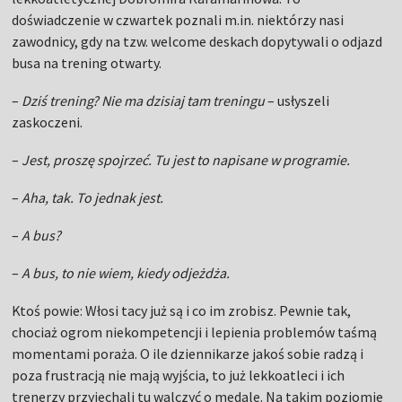
doświadczenie w czwartek poznali m.in. niektórzy nasi
zawodnicy, gdy na tzw. welcome deskach dopytywali o odjazd
busa na trening otwarty.
–
Dziś trening? Nie ma dzisiaj tam treningu
– usłyszeli
zaskoczeni.
–
Jest, proszę spojrzeć. Tu jest to napisane w programie.
–
Aha, tak. To jednak jest.
–
A bus?
–
A bus, to nie wiem, kiedy odjeżdża.
Ktoś powie: Włosi tacy już są i co im zrobisz. Pewnie tak,
chociaż ogrom niekompetencji i lepienia problemów taśmą
momentami poraża. O ile dziennikarze jakoś sobie radzą i
poza frustracją nie mają wyjścia, to już lekkoatleci i ich
trenerzy przyjechali tu walczyć o medale. Na takim poziomie