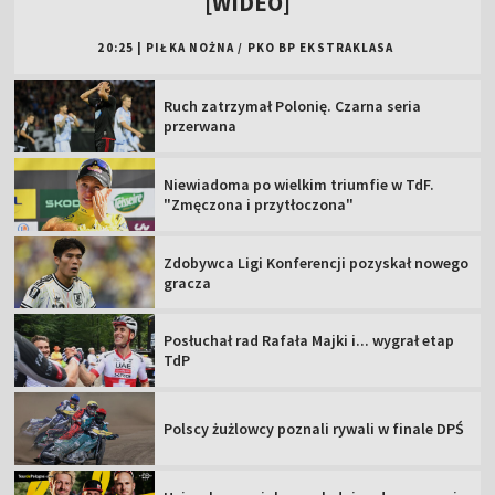
[WIDEO]
20:25
|
PIŁKA NOŻNA
/
PKO BP EKSTRAKLASA
Ruch zatrzymał Polonię. Czarna seria
przerwana
Niewiadoma po wielkim triumfie w TdF.
"Zmęczona i przytłoczona"
Zdobywca Ligi Konferencji pozyskał nowego
gracza
Posłuchał rad Rafała Majki i... wygrał etap
TdP
Polscy żużlowcy poznali rywali w finale DPŚ