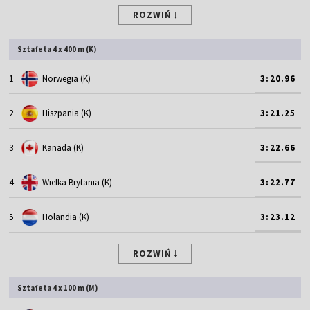
ROZWIŃ
Sztafeta 4 x 400 m (K)
1
Norwegia (K)
3:20.96
2
Hiszpania (K)
3:21.25
3
Kanada (K)
3:22.66
4
Wielka Brytania (K)
3:22.77
5
Holandia (K)
3:23.12
ROZWIŃ
Sztafeta 4 x 100 m (M)