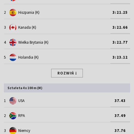
2
Hiszpania (K)
3:21.25
3
Kanada (K)
3:22.66
4
Wielka Brytania (K)
3:22.77
5
Holandia (K)
3:23.12
ROZWIŃ
Sztafeta 4 x 100 m (M)
1
USA
37.43
2
RPA
37.49
3
Niemcy
37.76