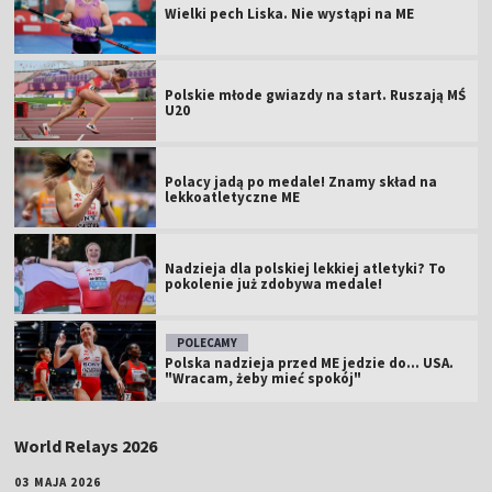
Wielki pech Liska. Nie wystąpi na ME
Polskie młode gwiazdy na start. Ruszają MŚ
U20
Polacy jadą po medale! Znamy skład na
lekkoatletyczne ME
Nadzieja dla polskiej lekkiej atletyki? To
pokolenie już zdobywa medale!
POLECAMY
Polska nadzieja przed ME jedzie do... USA.
"Wracam, żeby mieć spokój"
World Relays 2026
03 MAJA 2026