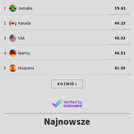
1
Jamajka
39.62
2
Kanada
40.23
3
USA
40.33
4
Niemcy
40.52
5
Hiszpania
41.05
ROZWIŃ
Najnowsze