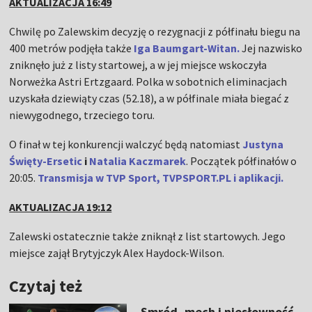
AKTUALIZACJA 16:49
Chwilę po Zalewskim decyzję o rezygnacji z półfinału biegu na
400 metrów podjęła także
Iga Baumgart-Witan.
Jej nazwisko
zniknęło już z listy startowej, a w jej miejsce wskoczyła
Norweżka Astri Ertzgaard. Polka w sobotnich eliminacjach
uzyskała dziewiąty czas (52.18), a w półfinale miała biegać z
niewygodnego, trzeciego toru.
O finał w tej konkurencji walczyć będą natomiast
Justyna
Święty-Ersetic
i
Natalia Kaczmarek
. Początek półfinałów o
20:05.
Transmisja w TVP Sport, TVPSPORT.PL i aplikacji.
AKTUALIZACJA 19:12
Zalewski ostatecznie także zniknął z list startowych. Jego
miejsce zajął
Brytyjczyk Alex Haydock-Wilson.
Czytaj też
Smród, mech i niesłowność.