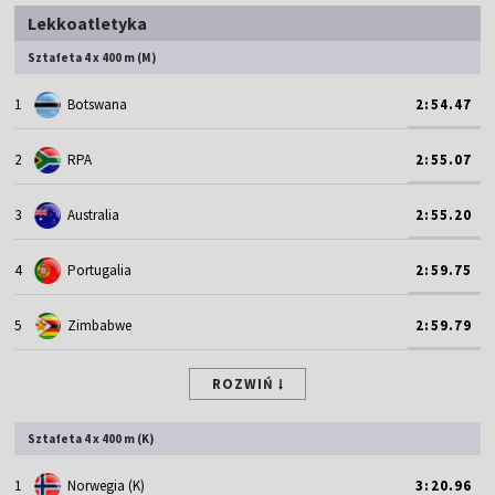
Lekkoatletyka
Sztafeta 4 x 400 m (M)
1
Botswana
2:54.47
2
RPA
2:55.07
3
Australia
2:55.20
4
Portugalia
2:59.75
5
Zimbabwe
2:59.79
ROZWIŃ
Sztafeta 4 x 400 m (K)
1
Norwegia (K)
3:20.96