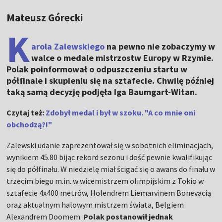
Mateusz Górecki
K
arola Zalewskiego
na pewno nie zobaczymy w
walce o medale mistrzostw Europy w Rzymie.
Polak poinformował o odpuszczeniu startu w
półfinale i skupieniu się na sztafecie. Chwilę później
taką samą decyzję podjęła Iga Baumgart-Witan.
Czytaj też:
Zdobył medal i był w szoku. "A co mnie oni
obchodzą?!"
Zalewski udanie zaprezentował się w sobotnich eliminacjach,
wynikiem 45.80 bijąc rekord sezonu i dość pewnie kwalifikując
się do półfinału. W niedzielę miał ścigać się o awans do finału w
trzecim biegu m.in. w wicemistrzem olimpijskim z Tokio w
sztafecie 4x400 metrów, Holendrem Liemarvinem Bonevacią
oraz aktualnym halowym mistrzem świata, Belgiem
Alexandrem Doomem.
Polak postanowił jednak