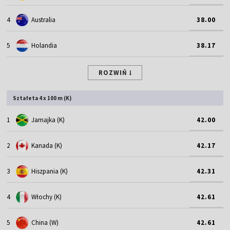
4
Australia
38.00
5
Holandia
38.17
ROZWIŃ
Sztafeta 4 x 100 m (K)
1
Jamajka (K)
42.00
2
Kanada (K)
42.17
3
Hiszpania (K)
42.31
4
Włochy (K)
42.61
5
China (W)
42.61