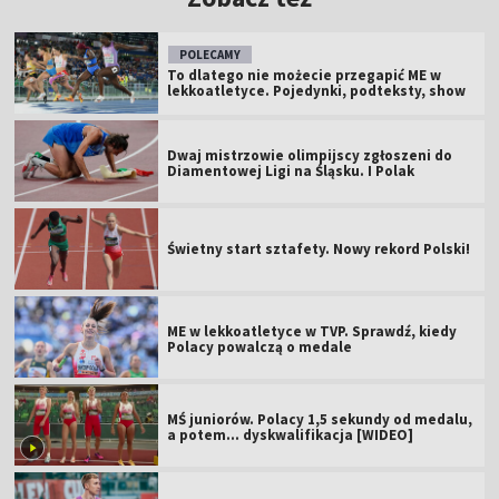
POLECAMY
To dlatego nie możecie przegapić ME w
lekkoatletyce. Pojedynki, podteksty, show
Dwaj mistrzowie olimpijscy zgłoszeni do
Diamentowej Ligi na Śląsku. I Polak
Świetny start sztafety. Nowy rekord Polski!
ME w lekkoatletyce w TVP. Sprawdź, kiedy
Polacy powalczą o medale
MŚ juniorów. Polacy 1,5 sekundy od medalu,
a potem... dyskwalifikacja [WIDEO]