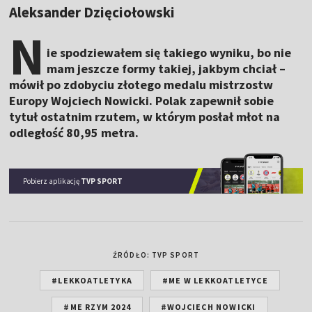
Aleksander Dzięciołowski
N
ie spodziewałem się takiego wyniku, bo nie
mam jeszcze formy takiej, jakbym chciał –
mówił po zdobyciu złotego medalu mistrzostw
Europy Wojciech Nowicki. Polak zapewnił sobie
tytuł ostatnim rzutem, w którym posłał młot na
odległość 80,95 metra.
Pobierz aplikację
TVP SPORT
ŹRÓDŁO: TVP SPORT
#LEKKOATLETYKA
#ME W LEKKOATLETYCE
#ME RZYM 2024
#WOJCIECH NOWICKI