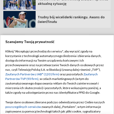
aktualną sytuację
Trudny bój wiceliderki rankingu. Awans do
ćwierćfinału
Szanujemy Twoją prywatność
TVP
Kliknij "Akceptuję i przechodzę do serwisu", aby wyrazić zgody na
korzystanie z technologii automatycznego śledzenia i zbierania danych,
Abonament TVP
Regulamin TVP
dostęp do informacji na Twoim urządzeniu końcowym i ich
Polityka prywatności
Sklep TVP
przechowywanie oraz na przetwarzanie Twoich danych osobowych przez
nas, czyli Telewizję Polską S.A. w likwidacji (zwaną dalej również „TVP”),
Biuro Reklamy
Moje zgody
Zaufanych Partnerów z IAB* (1201 firm)
oraz pozostałych
Zaufanych
Partnerów TVP (93 firm)
, w celach marketingowych (w tym do
Oferta Handlowa
Biuro reklamy
zautomatyzowanego dopasowania reklam do Twoich zainteresowań i
mierzenia ich skuteczności) i pozostałych, które wskazujemy poniżej, a
Telegazeta ogłoszenia
Kontakt
także zgody na udostępnianie przez nas identyfikatora PPID do Google.
Emisja w TVP
Twoje dane osobowe zbierane podczas odwiedzania przez Ciebie naszych
Kanały
Rada Programowa
poszczególnych serwisów
zwanych dalej „Portalem”, w tym informacje
zapisywane za pomocą technologii takich jak: pliki cookie, sygnalizatory
Ogłoszenia przetargowe