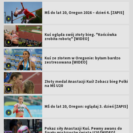
MŚ do lat 20, Oregon 2026 – dzień 4. [ZAPIS]
Kuś ogląda swój złoty bieg. "Końcówka
zrobiła robotę" [WIDEO]
Kuś ze złotem w Oregonie: byłam bardzo
zestresowana [WIDEO]
Złoty medal Anastazji Kuś! Zobacz bieg Polki
na MŚ U20
MŚ do lat 20, Oregon: oglądaj 3. dzień [ZAPIS]
Pokaz siły Anastazji Kuś. Pewny awans do
finału mistrzostw świata U20 [WIDEO]