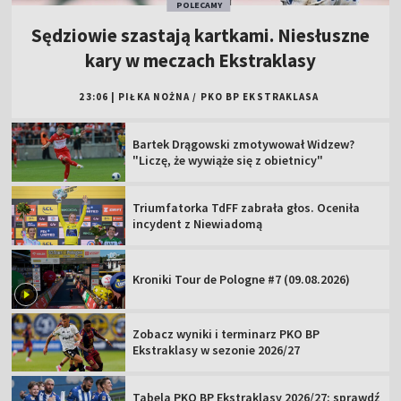
POLECAMY
Sędziowie szastają kartkami. Niesłuszne
kary w meczach Ekstraklasy
23:06
|
PIŁKA NOŻNA
/
PKO BP EKSTRAKLASA
Bartek Drągowski zmotywował Widzew?
"Liczę, że wywiąże się z obietnicy"
Triumfatorka TdFF zabrała głos. Oceniła
incydent z Niewiadomą
Kroniki Tour de Pologne #7 (09.08.2026)
Zobacz wyniki i terminarz PKO BP
Ekstraklasy w sezonie 2026/27
Tabela PKO BP Ekstraklasy 2026/27: sprawdź