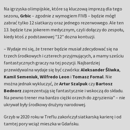
Na igrzyska olimpijskie, które są kluczową imprezą dla tego
sezonu,
Grbic
– zgodnie z wymogiem FIVB – będzie mógł
zabrać tylko 12 siatkarzy oraz jednego rezerwowego. Ale ten
13. będzie tzw. jokerem medycznym, czyli dołączy do zespołu,
kiedy ktoś z podstawowej "12" dozna kontuzji.
– Wydaje mi się, że trener będzie musiał zdecydować się na
trzech środkowych i czterech przyjmujących, a mamy sześciu
fantastycznych graczy na tej pozycji. Najbardziej
przewidywalna wydaje się być czwórka:
Aleksander Śliwka
,
Kamil Semeniuk
,
Wilfredo Leon
i
Tomasz Fornal
. Nie
można jednak wykluczyć, że
Artur Szalpuk
czy
Bartosz
Bednorz
zaprezentują się fantastycznie i wskoczą do składu.
Na pewno trener ma bardzo ciężki orzech do zgryzienia" – nie
ukrywał były środkowy drużyny narodowej.
Grzyb w 2020 roku w Treflu zakończył siatkarską karierę i od
tamtej pory wciąż mieszka w Gdańsku.