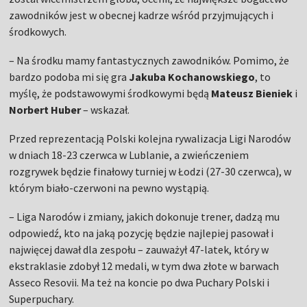
zawodników jest w obecnej kadrze wśród przyjmujących i
środkowych.
– Na środku mamy fantastycznych zawodników. Pomimo, że
bardzo podoba mi się gra
Jakuba Kochanowskiego
, to
myślę, że podstawowymi środkowymi będą
Mateusz Bieniek
i
Norbert Huber
– wskazał.
Przed reprezentacją Polski kolejna rywalizacja Ligi Narodów
w dniach 18-23 czerwca w Lublanie, a zwieńczeniem
rozgrywek będzie finałowy turniej w Łodzi (27-30 czerwca), w
którym biało-czerwoni na pewno wystąpią.
– Liga Narodów i zmiany, jakich dokonuje trener, dadzą mu
odpowiedź, kto na jaką pozycję będzie najlepiej pasował i
najwięcej dawał dla zespołu – zauważył 47-latek, który w
ekstraklasie zdobył 12 medali, w tym dwa złote w barwach
Asseco Resovii. Ma też na koncie po dwa Puchary Polski i
Superpuchary.