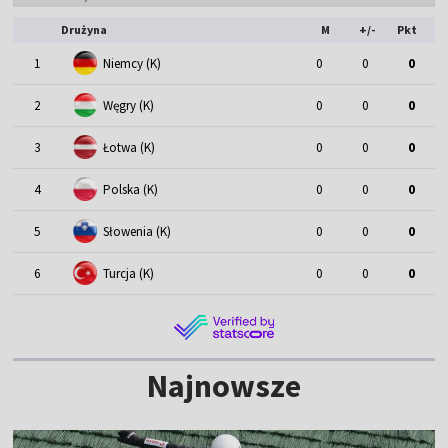
Drużyna
M
+/-
Pkt
1
Niemcy (K)
0
0
0
2
Węgry (K)
0
0
0
3
Łotwa (K)
0
0
0
4
Polska (K)
0
0
0
5
Słowenia (K)
0
0
0
6
Turcja (K)
0
0
0
Najnowsze