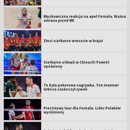
Błyskawiczna reakcja na apel Fornala. Ważna
zmiana przed ME
Złoci siatkarze wreszcie w kraju!
Siatkarze utknęli w Chinach! Powrót
opóźniony
To była pokerowa zagrywka. Ten manewr
Grbicia zaskoczył rywali
Prestiżowy laur dla Fornala. Lider Polaków
wyróżniony