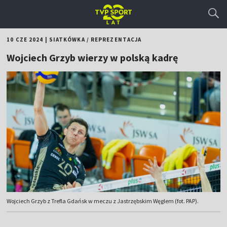
10 CZE 2024
|
SIATKÓWKA
/
REPREZENTACJA
Wojciech Grzyb wierzy w polską kadrę
Wojciech Grzyb z Trefla Gdańsk w meczu z Jastrzębskim Węglem (fot. PAP).