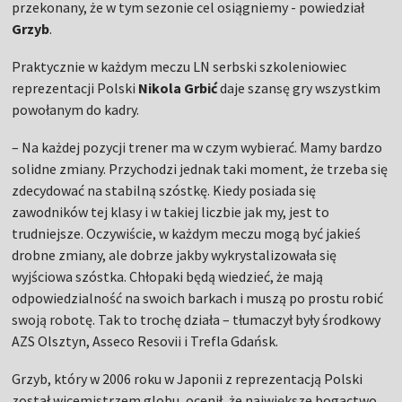
przekonany, że w tym sezonie cel osiągniemy - powiedział
Grzyb
.
Praktycznie w każdym meczu LN serbski szkoleniowiec
reprezentacji Polski
Nikola Grbić
daje szansę gry wszystkim
powołanym do kadry.
– Na każdej pozycji trener ma w czym wybierać. Mamy bardzo
solidne zmiany. Przychodzi jednak taki moment, że trzeba się
zdecydować na stabilną szóstkę. Kiedy posiada się
zawodników tej klasy i w takiej liczbie jak my, jest to
trudniejsze. Oczywiście, w każdym meczu mogą być jakieś
drobne zmiany, ale dobrze jakby wykrystalizowała się
wyjściowa szóstka. Chłopaki będą wiedzieć, że mają
odpowiedzialność na swoich barkach i muszą po prostu robić
swoją robotę. Tak to trochę działa – tłumaczył były środkowy
AZS Olsztyn, Asseco Resovii i Trefla Gdańsk.
Grzyb, który w 2006 roku w Japonii z reprezentacją Polski
został wicemistrzem globu, ocenił, że największe bogactwo