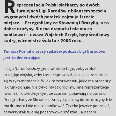
R
eprezentacja Polski siatkarzy po dwóch
turniejach Ligi Narodów z bilansem sześciu
wygranych i dwóch porażek zajmuje trzecie
miejsce. – Przegraliśmy ze Słowenią i Brazylią, a to
dobre drużyny. Nie ma dramatu i nie ma co
panikować – uważa Wojciech Grzyb, były środkowy
kadry, wicemistrz świata z 2006 roku.
Tomasz Fornal o pracy sędziów podczas Ligi Narodów:
jest to denerwujące
– Liga Narodów służy generalnie do tego, żeby zrobić
przegląd wojska, żeby trener sprawdził, kto i jak prezentuje
się w tym momencie. W jakim zestawieniu, jakie ma procenty i
jak funkcjonuje. Nie tylko my tak robimy, inne reprezentacje
również. To skutkuje tym, że czasami pojawiają się porażki.
Przegraliśmy ze Słowenią i Brazylią, a to są dobre drużyny. Nie
ma dramatu i nie ma co panikować. Trzeba jeszcze poczekać,
aż wykrystalizuje się podstawowa szóstka. Ja jestem