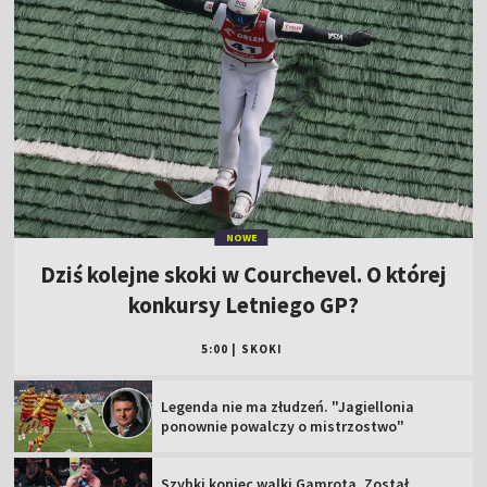
NOWE
Dziś kolejne skoki w Courchevel. O której
konkursy Letniego GP?
5:00
|
SKOKI
Legenda nie ma złudzeń. "Jagiellonia
ponownie powalczy o mistrzostwo"
Szybki koniec walki Gamrota. Został