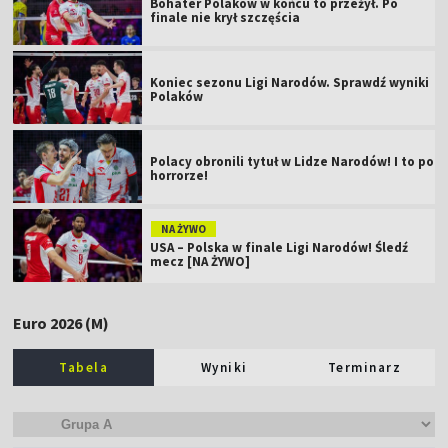
Bohater Polaków w końcu to przeżył. Po
finale nie krył szczęścia
Koniec sezonu Ligi Narodów. Sprawdź wyniki
Polaków
Polacy obronili tytuł w Lidze Narodów! I to po
horrorze!
NA ŻYWO
USA – Polska w finale Ligi Narodów! Śledź
mecz [NA ŻYWO]
Euro 2026 (M)
Tabela
Wyniki
Terminarz