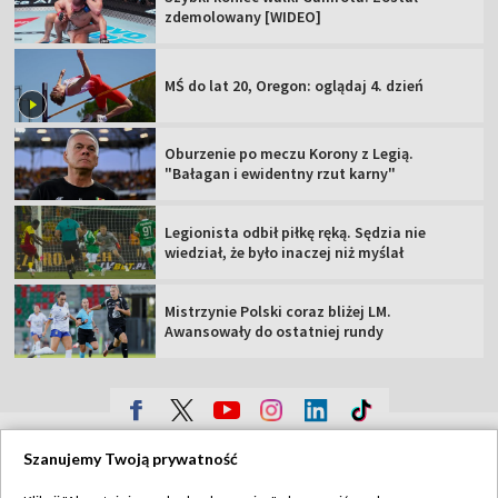
zdemolowany [WIDEO]
MŚ do lat 20, Oregon: oglądaj 4. dzień
Oburzenie po meczu Korony z Legią.
"Bałagan i ewidentny rzut karny"
Legionista odbił piłkę ręką. Sędzia nie
wiedział, że było inaczej niż myślał
Mistrzynie Polski coraz bliżej LM.
Awansowały do ostatniej rundy
TVP
Szanujemy Twoją prywatność
Abonament TVP
Regulamin TVP