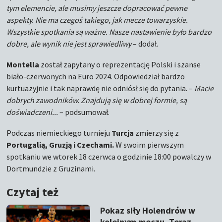
tym elemencie, ale musimy jeszcze dopracować pewne
aspekty. Nie ma czegoś takiego, jak mecze towarzyskie.
Wszystkie spotkania są ważne. Nasze nastawienie było bardzo
dobre, ale wynik nie jest sprawiedliwy
– dodał.
Montella
został zapytany o reprezentację Polski i szanse
biało-czerwonych na Euro 2024. Odpowiedział bardzo
kurtuazyjnie i tak naprawdę nie odniósł się do pytania. –
Macie
dobrych zawodników. Znajdują się w dobrej formie, są
doświadczeni...
– podsumował.
Podczas niemieckiego turnieju
Turcja
zmierzy się z
Portugalią, Gruzją i Czechami.
W swoim pierwszym
spotkaniu we wtorek 18 czerwca o godzinie 18:00 powalczy w
Dortmundzie z Gruzinami.
Czytaj też
Pokaz siły Holendrów w
kolejnym meczu. Teraz