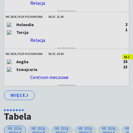
Relacja
ZAKOŃCZONY
ME 2024, FAZA PUCHAROWA
06.07, 21:00
2
Holandia
1
Turcja
Relacja
ZAKOŃCZONY
ME 2024, FAZA PUCHAROWA
06.07, 18:00
(k.)
1
5
Anglia
1
3
Szwajcaria
Centrum meczowe
ZAKOŃCZONY
WIĘCEJ
Tabela
ME 2024,
ME 2024,
ME 2024,
ME 2024,
ME 2024,
ME 2
grupa A
grupa B
grupa C
grupa D
grupa E
gru