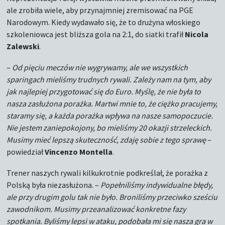
ale zrobiła wiele, aby przynajmniej zremisować na PGE
Narodowym. Kiedy wydawało się, że to drużyna włoskiego
szkoleniowca jest bliższa gola na 2:1, do siatki trafił
Nicola
Zalewski
.
–
Od pięciu meczów nie wygrywamy, ale we wszystkich
sparingach mieliśmy trudnych rywali. Zależy nam na tym, aby
jak najlepiej przygotować się do Euro. Myślę, że nie była to
nasza zasłużona porażka. Martwi mnie to, że ciężko pracujemy,
staramy się, a każda porażka wpływa na nasze samopoczucie.
Nie jestem zaniepokojony, bo mieliśmy 20 okazji strzeleckich.
Musimy mieć lepszą skuteczność, zdaję sobie z tego sprawę
–
powiedział
Vincenzo Montella
.
Trener naszych rywali kilkukrotnie podkreślał, że porażka z
Polską była niezasłużona. –
Popełniliśmy indywidualne błędy,
ale przy drugim golu tak nie było. Broniliśmy przeciwko sześciu
zawodnikom. Musimy przeanalizować konkretne fazy
spotkania. Byliśmy lepsi w ataku, podobała mi się nasza gra w