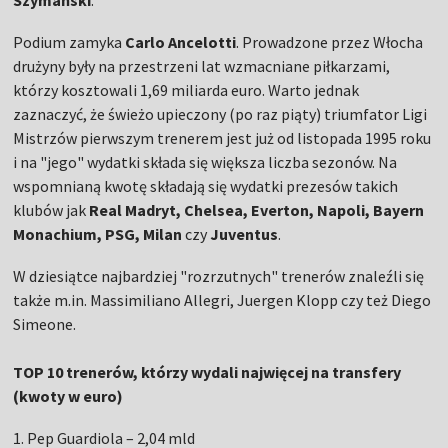
Szymański
.
Podium zamyka
Carlo Ancelotti
. Prowadzone przez Włocha
drużyny były na przestrzeni lat wzmacniane piłkarzami,
którzy kosztowali 1,69 miliarda euro. Warto jednak
zaznaczyć, że świeżo upieczony (po raz piąty) triumfator Ligi
Mistrzów pierwszym trenerem jest już od listopada 1995 roku
i na "jego" wydatki składa się większa liczba sezonów. Na
wspomnianą kwotę składają się wydatki prezesów takich
klubów jak
Real Madryt, Chelsea, Everton, Napoli, Bayern
Monachium, PSG, Milan
czy
Juventus
.
W dziesiątce najbardziej "rozrzutnych" trenerów znaleźli się
także m.in. Massimiliano Allegri, Juergen Klopp czy też Diego
Simeone.
TOP 10 trenerów, którzy wydali najwięcej na transfery
(kwoty w euro)
1. Pep Guardiola – 2,04 mld