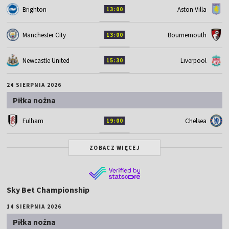
Brighton
Aston Villa
13:00
Manchester City
Bournemouth
13:00
Newcastle United
Liverpool
15:30
24 SIERPNIA 2026
Piłka nożna
Fulham
Chelsea
19:00
ZOBACZ WIĘCEJ
Sky Bet Championship
14 SIERPNIA 2026
Piłka nożna