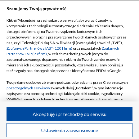
TVP
Szanujemy Twoją prywatność
Abonament TVP
Regulamin TVP
Kliknij "Akceptuję i przechodzę do serwisu", aby wyrazić zgody na
Polityka prywatności
Sklep TVP
korzystanie z technologii automatycznego śledzenia i zbierania danych,
dostęp do informacji na Twoim urządzeniu końcowym i ich
Biuro Reklamy
Moje zgody
przechowywanie oraz na przetwarzanie Twoich danych osobowych przez
nas, czyli Telewizję Polską S.A. w likwidacji (zwaną dalej również „TVP”),
Oferta Handlowa
Biuro reklamy
Zaufanych Partnerów z IAB* (1201 firm)
oraz pozostałych
Zaufanych
Partnerów TVP (93 firm)
, w celach marketingowych (w tym do
Telegazeta ogłoszenia
Kontakt
zautomatyzowanego dopasowania reklam do Twoich zainteresowań i
Emisja w TVP
mierzenia ich skuteczności) i pozostałych, które wskazujemy poniżej, a
także zgody na udostępnianie przez nas identyfikatora PPID do Google.
Kanały
Rada Programowa
Twoje dane osobowe zbierane podczas odwiedzania przez Ciebie naszych
Ogłoszenia przetargowe
poszczególnych serwisów
zwanych dalej „Portalem”, w tym informacje
©2026 Telewizja Polska Spółka Akcyjna w likwidacji
zapisywane za pomocą technologii takich jak: pliki cookie, sygnalizatory
Akademia Telewizyjna
WWW lub innych podobnych technologii umożliwiających świadczenie
Informacje o nadawcy
dopasowanych i bezpiecznych usług, personalizację treści oraz reklam,
udostępnianie funkcji mediów społecznościowych oraz analizowanie
Akceptuję i przechodzę do serwisu
Centrum informacji TVP
ruchu w Internecie.
System NOS
Twoje dane osobowe zbierane podczas odwiedzania przez Ciebie
Ustawienia zaawansowane
News
Transmisje
Wideo
Więcej
poszczególnych serwisów
na Portalu, takie jak adresy IP, identyfikatory
Zgłoś program (ROPAT)
Twoich urządzeń końcowych i identyfikatory plików cookie, informacje o