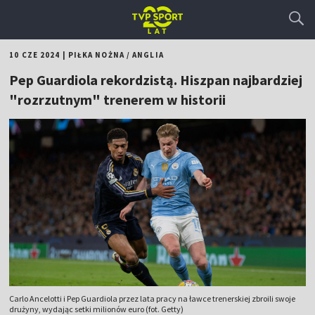
10 CZE 2024
|
PIŁKA NOŻNA
/
ANGLIA
Pep Guardiola rekordzistą. Hiszpan najbardziej
"rozrzutnym" trenerem w historii
Carlo Ancelotti i Pep Guardiola przez lata pracy na ławce trenerskiej zbroili swoje
drużyny, wydając setki milionów euro (fot. Getty)