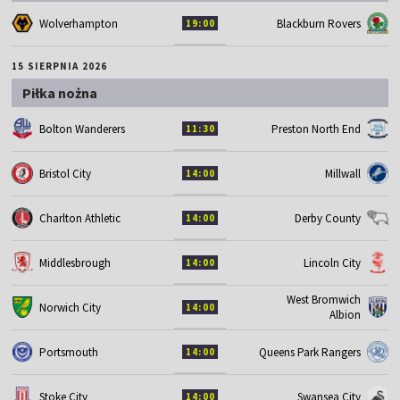
Wolverhampton
Blackburn Rovers
19:00
15 SIERPNIA 2026
Piłka nożna
Bolton Wanderers
Preston North End
11:30
Bristol City
Millwall
14:00
Charlton Athletic
Derby County
14:00
Middlesbrough
Lincoln City
14:00
West Bromwich
Norwich City
14:00
Albion
Portsmouth
Queens Park Rangers
14:00
Stoke City
Swansea City
14:00