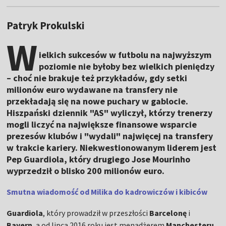
Patryk Prokulski
W
ielkich sukcesów w futbolu na najwyższym
poziomie nie byłoby bez wielkich pieniędzy
– choć nie brakuje też przykładów, gdy setki
milionów euro wydawane na transfery nie
przekładają się na nowe puchary w gablocie.
Hiszpański dziennik "AS" wyliczył, którzy trenerzy
mogli liczyć na największe finansowe wsparcie
prezesów klubów i "wydali" najwięcej na transfery
w trakcie kariery. Niekwestionowanym liderem jest
Pep Guardiola, który drugiego Jose Mourinho
wyprzedził o blisko 200 milionów euro.
Smutna wiadomość od Milika do kadrowiczów i kibiców
Guardiola
, który prowadził w przeszłości
Barcelonę
i
Bayern
, a od lipca 2016 roku jest menadżerem
Manchesteru