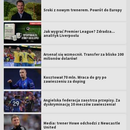
Sroki z nowym trenerem. Powrót do Europy
Jak wygrać Premier League? Zdradza...
analityk Liverpoolu
Arsenal się wzmocnił. Transfer za blisko 100
milionów dolarów!
Kosztował 70 mln. Wraca do gry po
zawieszeniu za doping
Angielska federacja zaostrza przepisy. Za
dyskryminację 10 meczów zawieszenia!
Media: trener Howe odchodzi z Newcastle
United