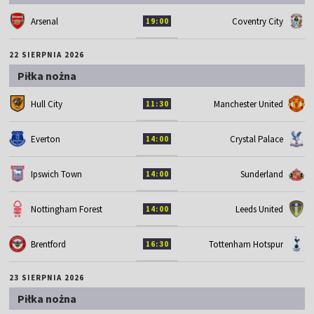
Arsenal
Coventry City
19:00
22 SIERPNIA 2026
Piłka nożna
Hull City
Manchester United
11:30
Everton
Crystal Palace
14:00
Ipswich Town
Sunderland
14:00
Nottingham Forest
Leeds United
14:00
Brentford
Tottenham Hotspur
16:30
23 SIERPNIA 2026
Piłka nożna