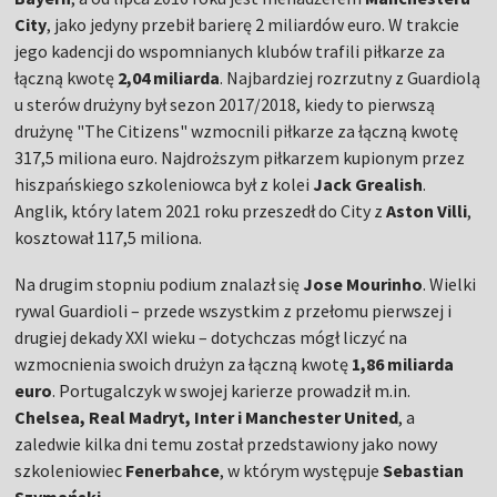
City
, jako jedyny przebił barierę 2 miliardów euro. W trakcie
jego kadencji do wspomnianych klubów trafili piłkarze za
łączną kwotę
2,04 miliarda
. Najbardziej rozrzutny z Guardiolą
u sterów drużyny był sezon 2017/2018, kiedy to pierwszą
drużynę "The Citizens" wzmocnili piłkarze za łączną kwotę
317,5 miliona euro. Najdroższym piłkarzem kupionym przez
hiszpańskiego szkoleniowca był z kolei
Jack Grealish
.
Anglik, który latem 2021 roku przeszedł do City z
Aston Villi
,
kosztował 117,5 miliona.
Na drugim stopniu podium znalazł się
Jose Mourinho
. Wielki
rywal Guardioli – przede wszystkim z przełomu pierwszej i
drugiej dekady XXI wieku – dotychczas mógł liczyć na
wzmocnienia swoich drużyn za łączną kwotę
1,86 miliarda
euro
. Portugalczyk w swojej karierze prowadził m.in.
Chelsea, Real Madryt, Inter i Manchester United
, a
zaledwie kilka dni temu został przedstawiony jako nowy
szkoleniowiec
Fenerbahce
, w którym występuje
Sebastian