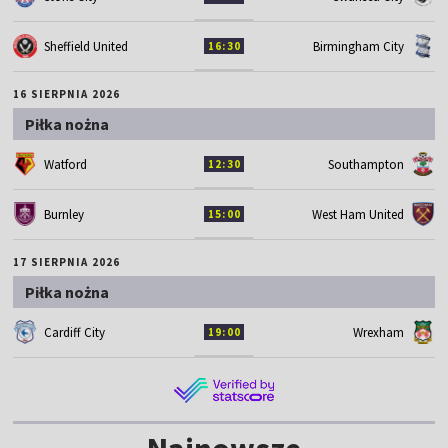
Sheffield United
Birmingham City
16:30
16 SIERPNIA 2026
Piłka nożna
Watford
Southampton
12:30
Burnley
West Ham United
15:00
17 SIERPNIA 2026
Piłka nożna
Cardiff City
Wrexham
19:00