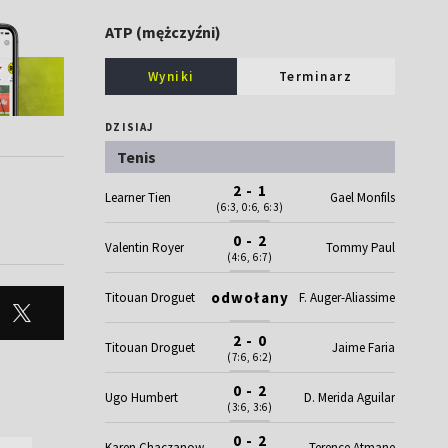
ATP (mężczyźni)
Wyniki
Terminarz
DZISIAJ
Tenis
2 - 1
Learner Tien
Gael Monfils
(6:3, 0:6, 6:3)
0 - 2
Valentin Royer
Tommy Paul
(4:6, 6:7)
odwołany
Titouan Droguet
F. Auger-Aliassime
2 - 0
Titouan Droguet
Jaime Faria
(7:6, 6:2)
0 - 2
Ugo Humbert
D. Merida Aguilar
(3:6, 3:6)
0 - 2
Karen Chaczanow
Terence Atmane