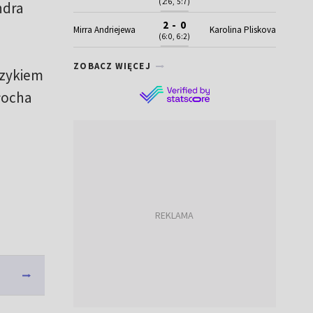
(2:6, 5:7)
ndra
2 - 0
Mirra Andriejewa
Karolina Pliskova
(6:0, 6:2)
ZOBACZ WIĘCEJ
czykiem
łocha