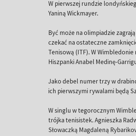
W pierwszej rundzie londyńskiego 
Yaniną Wickmayer.
Być może na olimpiadzie zagrają
czekać na ostateczne zamknięci
Tenisową (ITF). W Wimbledonie 
Hiszpanki Anabel Medinę-Garrigu
Jako debel numer trzy w drabince
ich pierwszymi rywalami będą S
W singlu w tegorocznym Wimbled
trójka tenisistek. Agnieszka Ra
Słowaczką Magdaleną Rybarikovą