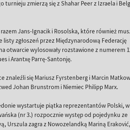
turnieju zmierzą się z Shahar Peer z Izraela i Belg
 razem Jans-Ignacik i Rosolska, które również mus
e listy zgłoszeń przez Międzynarodową Federację
na otwarcie wylosowały rozstawione z numerem 1
es i Arantxę Parrę-Santonję.
 znaleźli się Mariusz Fyrstenberg i Marcin Matkow
zwed Johan Brunstrom i Niemiec Philipp Marx.
onie wystartuje piątka reprezentantów Polski, 
dwańska (nr 3.) rozpocznie występ od pojedynku ze
, Urszula zagra z Nowozelandką Mariną Eraković