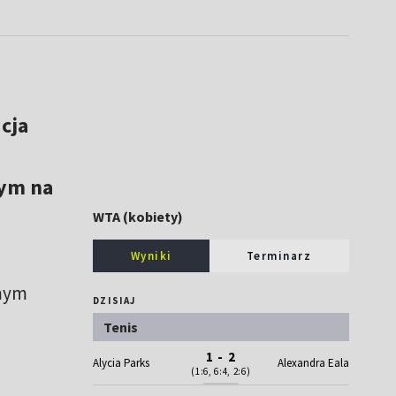
cja
wym na
WTA (kobiety)
Wyniki
Terminarz
amym
DZISIAJ
Tenis
1 - 2
Alycia Parks
Alexandra Eala
(1:6, 6:4, 2:6)