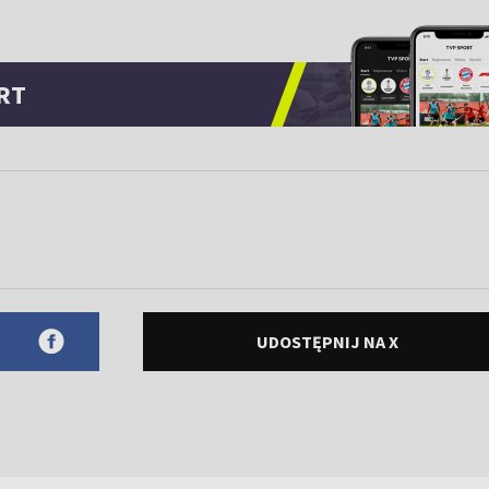
RT
UDOSTĘPNIJ NA X