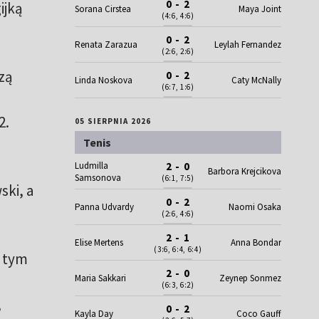
0 - 2
ijką
Sorana Cirstea
Maya Joint
(4:6, 4:6)
0 - 2
Renata Zarazua
Leylah Fernandez
(2:6, 2:6)
zą
0 - 2
Linda Noskova
Caty McNally
(6:7, 1:6)
2.
05 SIERPNIA 2026
Tenis
Ludmilla
2 - 0
Barbora Krejcikova
Samsonova
(6:1, 7:5)
ski, a
0 - 2
Panna Udvardy
Naomi Osaka
(2:6, 4:6)
2 - 1
Elise Mertens
Anna Bondar
(3:6, 6:4, 6:4)
w tym
2 - 0
Maria Sakkari
Zeynep Sonmez
(6:3, 6:2)
,
0 - 2
Kayla Day
Coco Gauff