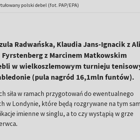
ytułowany polski debel (fot. PAP/EPA)
szula Radwańska, Klaudia Jans-Ignacik z Ali
z Fyrstenberg z Marcinem Matkowskim
debli w wielkoszlemowym turnieju teniso
bledonie (pula nagród 16,1mln funtów).
ich siła w ramach przygotowań do ewentualnego
ch w Londynie, które będą rozgrywane na tym s
ikacje imienne w singlu, a to czy wystąpią w grze
erwca.