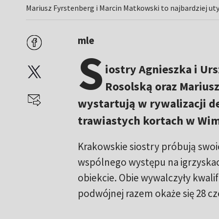
Mariusz Fyrstenberg i Marcin Matkowski to najbardziej ut
mle
S
iostry Agnieszka i Ur
Rosolską oraz Marius
wystartują w rywalizacji 
trawiastych kortach w Wim
Krakowskie siostry próbują swo
wspólnego występu na igrzyska
obiekcie. Obie wywalczyły kwalif
podwójnej razem okaże się 28 cz