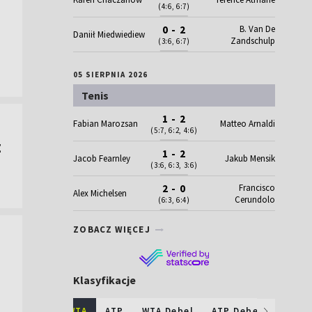
(4:6, 6:7)
B. Van De
0 - 2
Daniił Miedwiediew
Zandschulp
(3:6, 6:7)
05 SIERPNIA 2026
Tenis
1 - 2
Fabian Marozsan
Matteo Arnaldi
(5:7, 6:2, 4:6)
z
1 - 2
Jacob Fearnley
Jakub Mensik
(3:6, 6:3, 3:6)
Francisco
2 - 0
Alex Michelsen
Cerundolo
(6:3, 6:4)
ZOBACZ WIĘCEJ
Klasyfikacje
WTA
ATP
WTA Debel
ATP Debel