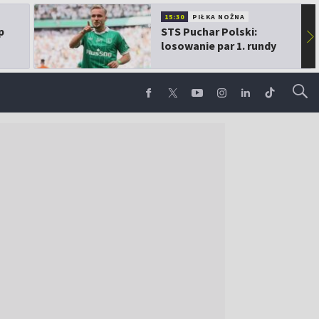
15:30
PIŁKA NOŻNA
p
STS Puchar Polski:
▶
losowanie par 1. rundy