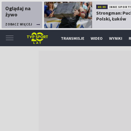
Oglądaj na
05:45
INNE SPORT
Strongman: Puc
żywo
Polski, Łuków
ZOBACZ WIĘCEJ
TRANSMISJE
WIDEO
WYNIKI
R