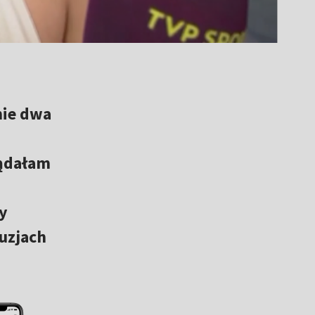
nie dwa
lądałam
y
uzjach