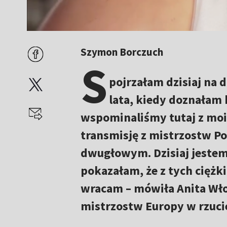
Szymon Borczuch
S
pojrzałam dzisiaj na 
lata, kiedy doznałam
wspominaliśmy tutaj z moi
transmisję z mistrzostw P
dwugłowym. Dzisiaj jestem
pokazałam, że z tych cię
wracam – mówiła Anita Wł
mistrzostw Europy w rzuci