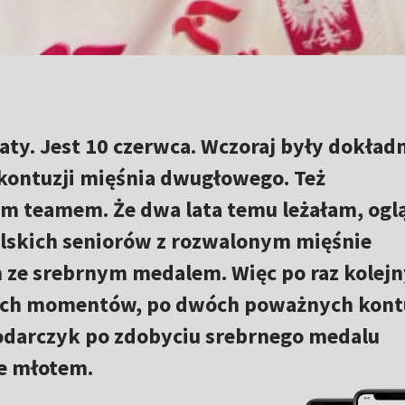
daty. Jest 10 czerwca. Wczoraj były dokład
 kontuzji mięśnia dwugłowego. Też
m teamem. Że dwa lata temu leżałam, og
olskich seniorów z rozwalonym mięśnie
 ze srebrnym medalem. Więc po raz kolejn
żkich momentów, po dwóch poważnych kont
odarczyk po zdobyciu srebrnego medalu
e młotem.