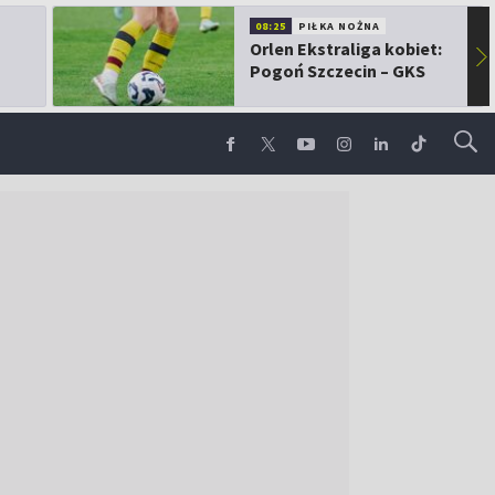
08:25
PIŁKA NOŻNA
Orlen Ekstraliga kobiet:
▶
Pogoń Szczecin – GKS
Górnik Łęczna