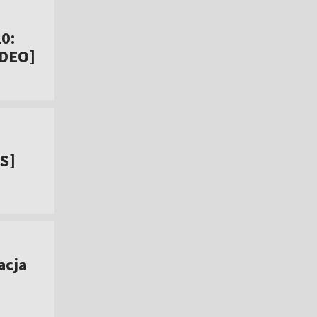
0:
IDEO]
IS]
acja