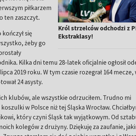
ierwszym piłkarzem
o ten zaszczyt.
Król strzelców odchodzi z 
 kończył się
Ekstraklasy!
wszystko, żeby go
prostały
a. Kilka dni temu 28-latek oficjalnie ogłosił ode
ipca 2019 roku. W tym czasie rozegrał 164 mecze,
otował 24 asysty.
ich klubów, ale wszystkie odrzuciłem. Trudno mi
 koszulki w Polsce niż tej Śląska Wrocław. Chciałb
owi, który czyni Śląsk tak wyjątkowym. Od sztab
moich kolegów z drużyny. Dziękuję za zaufanie, jak