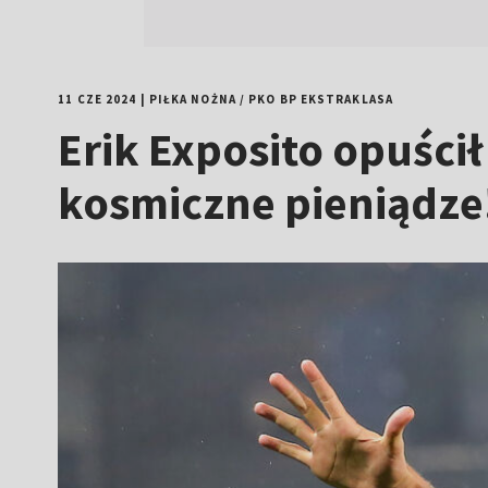
11 CZE 2024
|
PIŁKA NOŻNA
/
PKO BP EKSTRAKLASA
Erik Exposito opuści
kosmiczne pieniądze