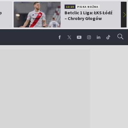
12:15
PIŁKA NOŻNA
p
Betclic 1 Liga: ŁKS Łódź
▶
– Chrobry Głogów