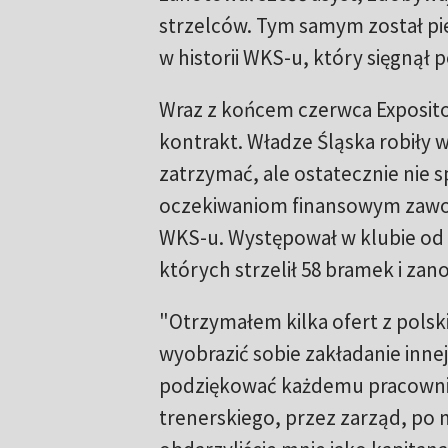
strzelców. Tym samym został p
w historii WKS-u, który sięgnął p
Wraz z końcem czerwca Exposito
kontrakt. Władze Śląska robiły 
zatrzymać, ale ostatecznie nie s
oczekiwaniom finansowym zawodnik
WKS-u. Występował w klubie od l
których strzelił 58 bramek i zan
"Otrzymałem kilka ofert z polsk
wyobrazić sobie zakładanie innej
podziękować każdemu pracownik
trenerskiego, przez zarząd, po 