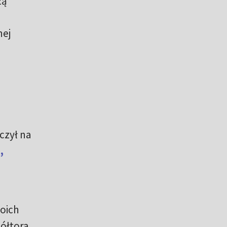
zą
nej
czył na
,
woich
ółtora