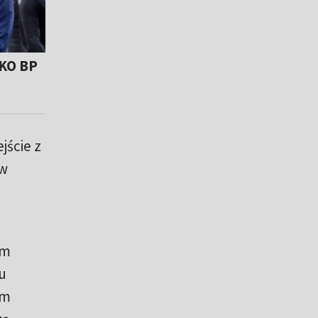
PKO BP
jście z
 w
ym
u
im