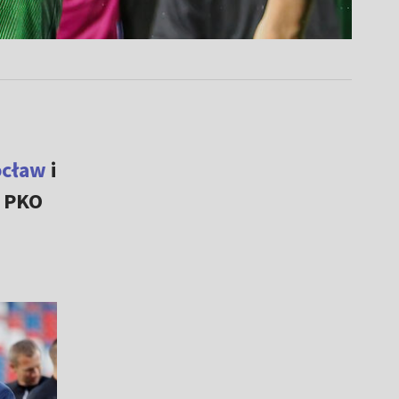
ocław
i
w PKO