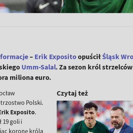
nformacje
–
Erik Exposito
opuścił
Śląsk Wr
rskiego
Umm-Salal
. Za sezon król strzelcó
ora miliona euro.
Czytaj też
ocław
trzostwo Polski.
Erik Exposito
.
19 goli i
jąc koronę króla