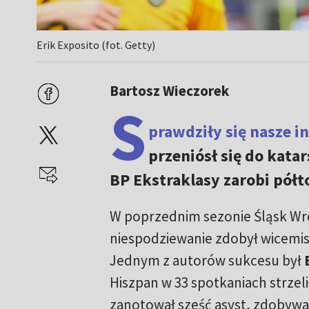
Erik Exposito (fot. Getty)
Bartosz Wieczorek
S
prawdziły się nasze i
przeniósł się do kata
BP Ekstraklasy zarobi półt
W poprzednim sezonie Śląsk Wr
niespodziewanie zdobył wicemis
Jednym z autorów sukcesu był
Hiszpan w 33 spotkaniach strzelił 
zanotował sześć asyst, zdobywa