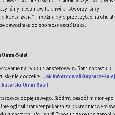
. Zawsze starałem się dać z siebie wszystko i z Was
zeżyliśmy niesamowite chwile i stworzyliśmy
 końca życia" – można było przeczytać na oficjal
ście zawodnika do społeczności Śląska.
m Umm-Salal
esowanie na rynku transferowym. Sam napastnik li
u się nie doczekał.
Jak informowaliśmy wcześniej
 katarski Umm-Salal.
arczycy dopięli swego. Siódmy zespół minionego
lnie ogłosił transfer piłkarza za pośrednictwem s
ug naszych informacji Exposito za sezon zarobi p