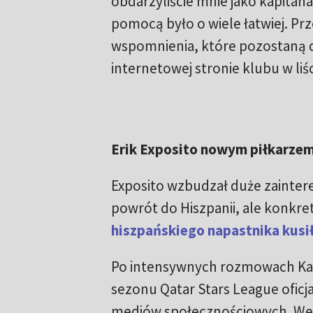
obdarzyliście mnie jako kapitana
pomocą było o wiele łatwiej. Pr
wspomnienia, które pozostaną do
internetowej stronie klubu w li
Erik Exposito nowym piłkarze
Exposito wzbudzał duże zainter
powrót do Hiszpanii, ale konkret
hiszpańskiego napastnika kusił
Po intensywnych rozmowach Kat
sezonu Qatar Stars League oficja
mediów społecznościowych. Wedł