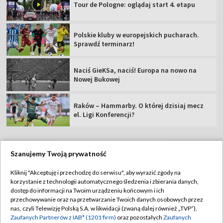
Tour de Pologne: oglądaj start 4. etapu
Polskie kluby w europejskich pucharach.
Sprawdź terminarz!
Naciś GieKSa, naciś! Europa na nowo na
Nowej Bukowej
Raków – Hammarby. O której dzisiaj mecz
el. Ligi Konferencji?
Szanujemy Twoją prywatność
TVP
Kliknij "Akceptuję i przechodzę do serwisu", aby wyrazić zgody na
korzystanie z technologii automatycznego śledzenia i zbierania danych,
Abonament TVP
Regulamin TVP
dostęp do informacji na Twoim urządzeniu końcowym i ich
Polityka prywatności
Sklep TVP
przechowywanie oraz na przetwarzanie Twoich danych osobowych przez
nas, czyli Telewizję Polską S.A. w likwidacji (zwaną dalej również „TVP”),
Biuro Reklamy
Moje zgody
Zaufanych Partnerów z IAB* (1201 firm)
oraz pozostałych
Zaufanych