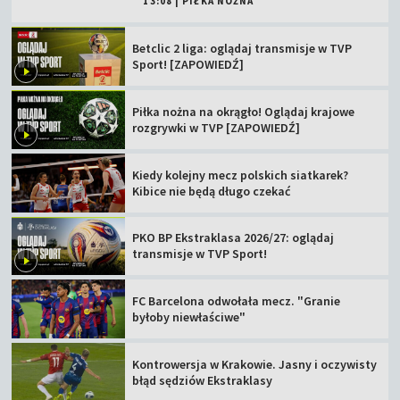
13:08
|
PIŁKA NOŻNA
Betclic 2 liga: oglądaj transmisje w TVP
Sport! [ZAPOWIEDŹ]
Piłka nożna na okrągło! Oglądaj krajowe
rozgrywki w TVP [ZAPOWIEDŹ]
Kiedy kolejny mecz polskich siatkarek?
Kibice nie będą długo czekać
PKO BP Ekstraklasa 2026/27: oglądaj
transmisje w TVP Sport!
FC Barcelona odwołała mecz. "Granie
byłoby niewłaściwe"
Kontrowersja w Krakowie. Jasny i oczywisty
błąd sędziów Ekstraklasy