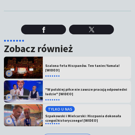
Zobacz również
Szalona feta Hiszpanów. Ten taniec Yamala!
[WIDEO]
"W polskiej piłce nie zawsze pracują odpowiedni
ludzie" [WIDEO]
TYLKO U NAS
Szpakowski i Mielcarski: Hiszpania dokonała
czegoś historycznego! [WIDEO]