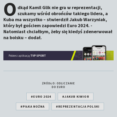
O
dkąd Kamil Glik nie gra w reprezentacji,
szukamy wśród obrońców takiego lidera, a
Kuba ma wszystko – stwierdził Jakub Warzyniak,
który był gościem zapowiedzi Euro 2024. -
Natomiast chciałbym, żeby się kiedyś zdenerwował
na boisku – dodał.
Pobierz aplikację
TVP SPORT
ŹRÓDŁO: ODLICZANIE
DO EURO
#EURO 2024
#JAKUB KIWIOR
#PIŁKA NOŻNA
#REPREZENTACJA POLSKI