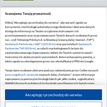
Szanujemy Twoją prywatność
TVP
Kliknij "Akceptuję i przechodzę do serwisu", aby wyrazić zgody na
korzystanie z technologii automatycznego śledzenia i zbierania danych,
Abonament TVP
Regulamin TVP
dostęp do informacji na Twoim urządzeniu końcowym i ich
Polityka prywatności
Sklep TVP
przechowywanie oraz na przetwarzanie Twoich danych osobowych przez
nas, czyli Telewizję Polską S.A. w likwidacji (zwaną dalej również „TVP”),
Biuro Reklamy
Moje zgody
Zaufanych Partnerów z IAB* (1201 firm)
oraz pozostałych
Zaufanych
Partnerów TVP (93 firm)
, w celach marketingowych (w tym do
Oferta Handlowa
Biuro reklamy
zautomatyzowanego dopasowania reklam do Twoich zainteresowań i
mierzenia ich skuteczności) i pozostałych, które wskazujemy poniżej, a
Telegazeta ogłoszenia
Kontakt
także zgody na udostępnianie przez nas identyfikatora PPID do Google.
Emisja w TVP
Twoje dane osobowe zbierane podczas odwiedzania przez Ciebie naszych
Kanały
Rada Programowa
poszczególnych serwisów
zwanych dalej „Portalem”, w tym informacje
zapisywane za pomocą technologii takich jak: pliki cookie, sygnalizatory
Ogłoszenia przetargowe
WWW lub innych podobnych technologii umożliwiających świadczenie
©2026 Telewizja Polska Spółka Akcyjna w likwidacji
dopasowanych i bezpiecznych usług, personalizację treści oraz reklam,
Akademia Telewizyjna
udostępnianie funkcji mediów społecznościowych oraz analizowanie
Akceptuję i przechodzę do serwisu
Informacje o nadawcy
ruchu w Internecie.
Centrum informacji TVP
Twoje dane osobowe zbierane podczas odwiedzania przez Ciebie