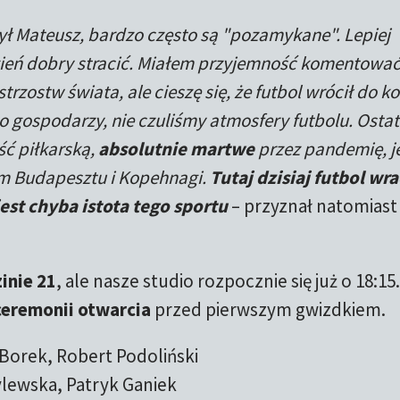
ył Mateusz, bardzo często są "pozamykane". Lepiej
zień dobry stracić. Miałem przyjemność komentowa
trzostw świata, ale cieszę się, że futbol wrócił do ko
 gospodarzy, nie czuliśmy atmosfery futbolu. Ostat
ość piłkarską,
absolutnie martwe
przez pandemię, je
em Budapesztu i Kopehnagi.
Tutaj dzisiaj futbol wr
jest chyba istota tego sportu
– przyznał natomiast
inie 21
, ale nasze studio rozpocznie się już o 18:15
ceremonii otwarcia
przed pierwszym gwizdkiem.
 Borek, Robert Podoliński
ylewska, Patryk Ganiek