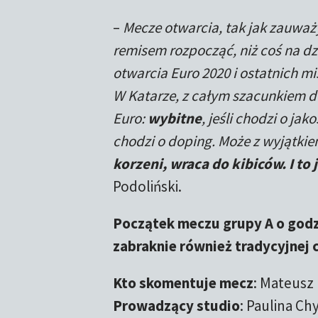
–
Mecze otwarcia, tak jak zauważ
remisem rozpocząć, niż coś na d
otwarcia Euro 2020 i ostatnich mis
W Katarze, z całym szacunkiem do
Euro:
wybitne
, jeśli chodzi o jak
chodzi o doping. Może z wyjątki
korzeni, wraca do kibiców. I to 
Podoliński.
Początek meczu grupy A o godz
zabraknie również tradycyjnej 
Kto skomentuje mecz
: Mateusz
Prowadzący studio
: Paulina Ch