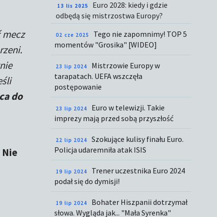
Euro 2028: kiedy i gdzie
13 lis 2025
odbędą się mistrzostwa Europy?
ć mecz
Tego nie zapomnimy! TOP 5
02 cze 2025
momentów "Grosika" [WIDEO]
rzeni.
nie
Mistrzowie Europy w
23 lip 2024
tarapatach. UEFA wszczęła
śli
postępowanie
aca do
Euro w telewizji. Takie
23 lip 2024
imprezy mają przed sobą przyszłość
Szokujące kulisy finału Euro.
22 lip 2024
Policja udaremniła atak ISIS
.
Nie
Trener uczestnika Euro 2024
19 lip 2024
podał się do dymisji!
Bohater Hiszpanii dotrzymał
19 lip 2024
słowa. Wygląda jak... "Mała Syrenka"