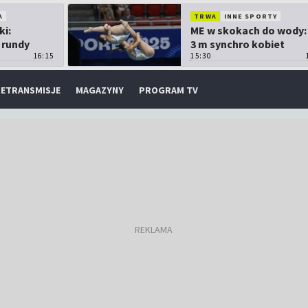
A
TRWA
INNE SPORTY
ki:
ME w skokach do wody:
 rundy
3 m synchro kobiet
16:15
15:30
ETRANSMISJE
MAGAZYNY
PROGRAM TV