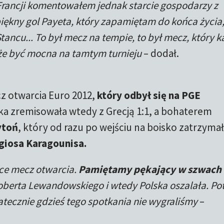
Francji komentowałem jednak starcie gospodarzy z
iękny gol Payeta, który zapamiętam do końca życia
ncu... To był mecz na tempie, to był mecz, który k
że być mocna na tamtym turnieju
– dodał.
 otwarcia Euro 2012,
który odbył się na PGE
ska zremisowała wtedy z Grecją 1:1, a bohaterem
ytoń
, który od razu po wejściu na boisko zatrzymał
giosa Karagounisa.
sce mecz otwarcia.
Pamiętamy pękający w szwach
oberta Lewandowskiego i wtedy Polska oszalała. P
tatecznie gdzieś tego spotkania nie wygraliśmy
–