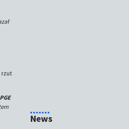
,
azał
 rzut
 PGE
otem
News