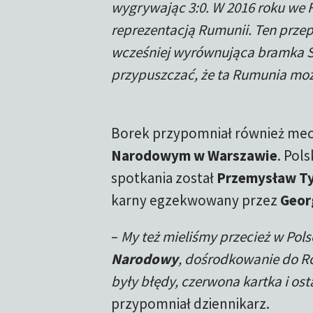
wygrywając 3:0. W 2016 roku we 
reprezentacją Rumunii. Ten przep
wcześniej wyrównująca bramka Sta
przypuszczać, że ta Rumunia mo
Borek przypomniał również mecz
Narodowym w Warszawie
. Pol
spotkania został
Przemysław T
karny egzekwowany przez
Geor
–
My też mieliśmy przecież w Pol
Narodowy
, dośrodkowanie do R
były błędy, czerwona kartka i os
przypomniał dziennikarz.