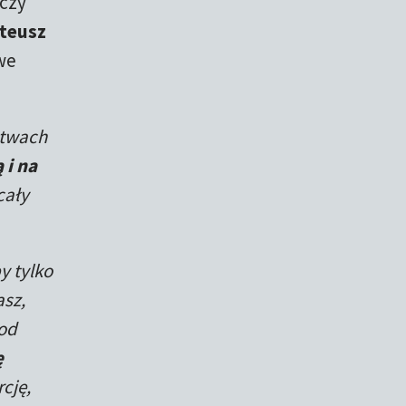
czy
teusz
we
stwach
 i na
cały
y tylko
asz,
pod
ę
cję,