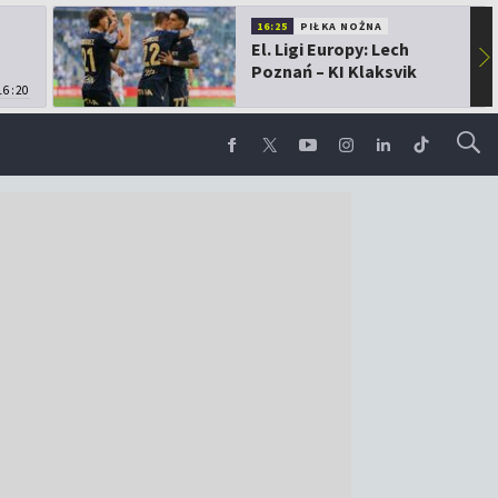
16:25
PIŁKA NOŻNA
El. Ligi Europy: Lech
▶
Poznań – KI Klaksvik
16:20