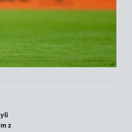
yli
um z