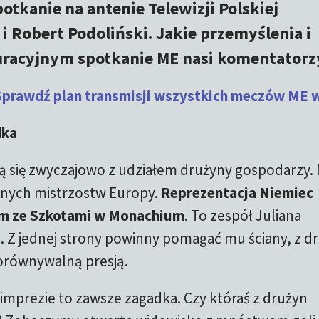
potkanie na antenie Telewizji Polskiej
 Robert Podoliński. Jakie przemyślenia i
uracyjnym spotkanie ME nasi komentatorz
Sprawdź plan transmisji wszystkich meczów ME 
dka
 się zwyczajowo z udziałem drużyny gospodarzy. 
znych mistrzostw Europy.
Reprezentacja Niemiec
em ze Szkotami w Monachium
. To zespół Juliana
Z jednej strony powinny pomagać mu ściany, z dr
porównywalną presją.
imprezie to zawsze zagadka. Czy któraś z drużyn