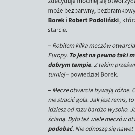
zdecyduje mocniej się otworzy
może bezbarwny, bezbramkowy r
Borek
i
Robert Podoliński
, któ
starcie.
–
Robiłem kilka meczów otwarcia.
Europy.
To jest na pewno taki m
dobrym tempie
. Z takim prześw
turniej
– powiedział Borek.
–
Mecze otwarcia bywają różne. Cz
nie stracić gola. Jak jest remis, 
idziesz od razu bardzo wysoko. 
ścianą. Było też wiele meczów ot
podobać
. Nie odnoszę się nawet