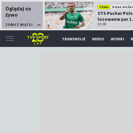
Oglądaj na
TRWA
PIŁKA NOŻN
STS Puchar Pols
żywo
losowanie par 1.
15:30
ZOBACZ WIĘCEJ
TRANSMISJE
WIDEO
WYNIKI
R