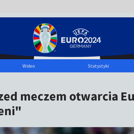
Wideo
Statystyki
rzed meczem otwarcia Eu
eni"