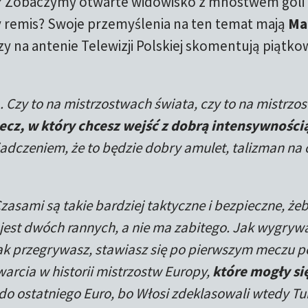
ć? Zobaczymy otwarte widowisko z mnóstwem goli 
emis? Swoje przemyślenia na ten temat mają
Ma
rzy na antenie Telewizji Polskiej skomentują piątko
 Czy to na mistrzostwach świata, czy to na mistrzo
ecz, w który chcesz wejść z dobrą intensywnością
iadczeniem, że to będzie dobry amulet, talizman na 
asami są takie bardziej taktyczne i bezpieczne, żeb
to jest dwóch rannych, a nie ma zabitego. Jak wygryw
Jak przegrywasz, stawiasz się po pierwszym meczu 
warcia w historii mistrzostw Europy,
które mogły si
 do ostatniego Euro, bo Włosi zdeklasowali wtedy Tur