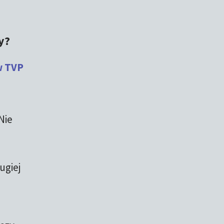
y?
w TVP
Nie
ugiej