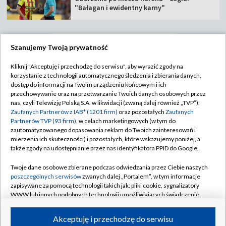
"Bałagan i ewidentny karny"
Szanujemy Twoją prywatność
TVP
Kliknij "Akceptuję i przechodzę do serwisu", aby wyrazić zgody na
korzystanie z technologii automatycznego śledzenia i zbierania danych,
Abonament TVP
Regulamin TVP
dostęp do informacji na Twoim urządzeniu końcowym i ich
Polityka prywatności
Sklep TVP
przechowywanie oraz na przetwarzanie Twoich danych osobowych przez
nas, czyli Telewizję Polską S.A. w likwidacji (zwaną dalej również „TVP”),
Biuro Reklamy
Moje zgody
Zaufanych Partnerów z IAB* (1201 firm)
oraz pozostałych
Zaufanych
Partnerów TVP (93 firm)
, w celach marketingowych (w tym do
Oferta Handlowa
Biuro reklamy
zautomatyzowanego dopasowania reklam do Twoich zainteresowań i
mierzenia ich skuteczności) i pozostałych, które wskazujemy poniżej, a
Telegazeta ogłoszenia
Kontakt
także zgody na udostępnianie przez nas identyfikatora PPID do Google.
Emisja w TVP
Twoje dane osobowe zbierane podczas odwiedzania przez Ciebie naszych
Kanały
Rada Programowa
poszczególnych serwisów
zwanych dalej „Portalem”, w tym informacje
zapisywane za pomocą technologii takich jak: pliki cookie, sygnalizatory
Ogłoszenia przetargowe
WWW lub innych podobnych technologii umożliwiających świadczenie
©2026 Telewizja Polska Spółka Akcyjna w likwidacji
dopasowanych i bezpiecznych usług, personalizację treści oraz reklam,
Akademia Telewizyjna
udostępnianie funkcji mediów społecznościowych oraz analizowanie
Akceptuję i przechodzę do serwisu
Informacje o nadawcy
ruchu w Internecie.