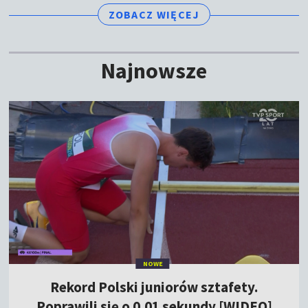
ZOBACZ WIĘCEJ
Najnowsze
NOWE
Rekord Polski juniorów sztafety.
Poprawili się o 0,01 sekundy [WIDEO]