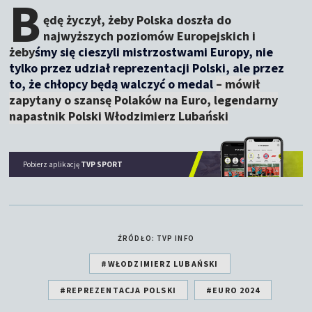
B
ędę życzył, żeby Polska doszła do
najwyższych poziomów Europejskich i
żeby
śmy się cieszyli mistrzostwami Europy, nie
tylko przez udział reprezentacji Polski, ale przez
to, że chłopcy będą walczyć o medal
–
mówił
zapytany o szansę Polaków na Euro, legendarny
napastnik Polski Włodzimierz Lubański
Pobierz aplikację
TVP SPORT
ŹRÓDŁO: TVP INFO
#WŁODZIMIERZ LUBAŃSKI
#REPREZENTACJA POLSKI
#EURO 2024