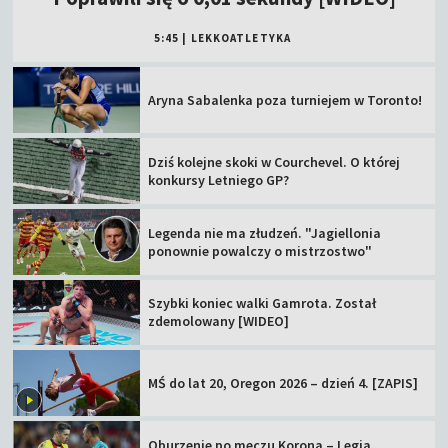
5:45
|
LEKKOATLETYKA
Aryna Sabalenka poza turniejem w Toronto!
Dziś kolejne skoki w Courchevel. O której
konkursy Letniego GP?
Legenda nie ma złudzeń. "Jagiellonia
ponownie powalczy o mistrzostwo"
Szybki koniec walki Gamrota. Został
zdemolowany [WIDEO]
MŚ do lat 20, Oregon 2026 – dzień 4. [ZAPIS]
Oburzenie po meczu Korona – Legia.