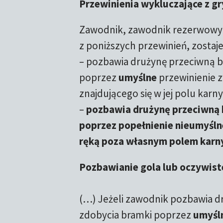
Przewinienia wykluczające z gr
Zawodnik, zawodnik rezerwowy 
z poniższych przewinień, zostaj
– pozbawia drużynę przeciwną br
poprzez
umyślne
przewinienie z
znajdującego się w jej polu karn
–
pozbawia drużynę przeciwną b
poprzez popełnienie nieumyśln
ręką poza własnym polem kar
Pozbawianie gola lub oczywist
(…) Jeżeli zawodnik pozbawia dr
zdobycia bramki poprzez
umyśl