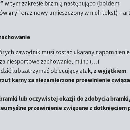
" w tym zakresie brzmią następująco (boldem
ów gry" oraz nowy umieszczony w nich tekst) – ar
 zachowanie
 których zawodnik musi zostać ukarany napomnieni
] za niesportowe zachowanie, m.in.: (…)
odzić lub zatrzymać obiecujący atak,
z wyjątkiem
 rzut karny za niezamierzone przewinienie związ
ramki lub oczywistej okazji do zdobycia bramki,
nieumyślne przewinienie związane z dotknięciem p