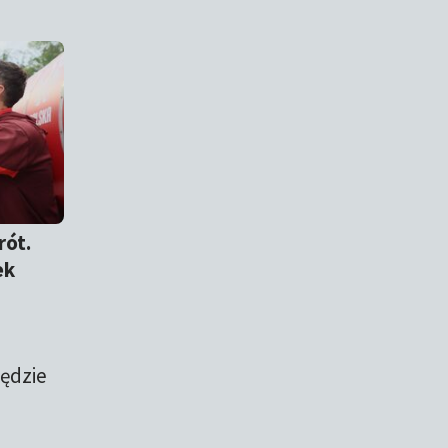
rót.
ek
będzie