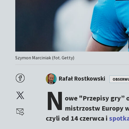
Szymon Marciniak (fot. Getty)
Rafał Rostkowski
OBSERW
N
owe "Przepisy gry” of
mistrzostw Europy w
czyli od 14 czerwca i
spotka