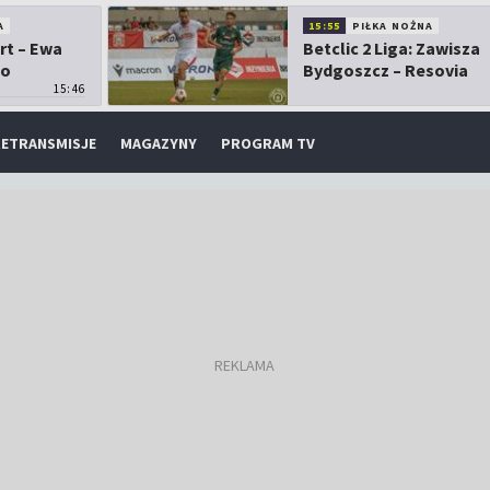
A
15:55
PIŁKA NOŻNA
rt – Ewa
Betclic 2 Liga: Zawisza
 o
Bydgoszcz – Resovia
15:46
ETRANSMISJE
MAGAZYNY
PROGRAM TV