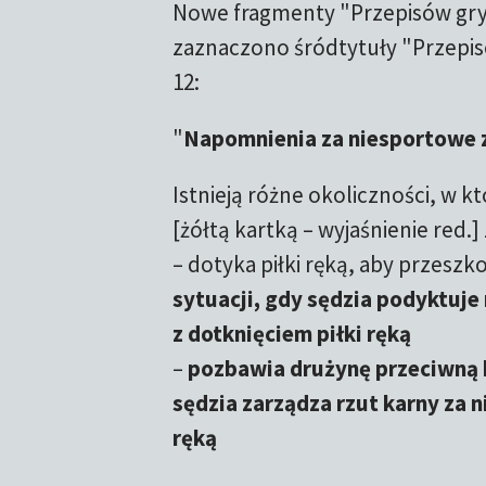
Nowe fragmenty "Przepisów gry
zaznaczono śródtytuły "Przepis
12:
"
Napomnienia za niesportowe
Istnieją różne okoliczności, w
[żółtą kartką – wyjaśnienie red.
– dotyka piłki ręką, aby przeszk
sytuacji, gdy sędzia podyktuje
z dotknięciem piłki ręką
–
pozbawia drużynę przeciwną b
sędzia zarządza rzut karny za 
ręką