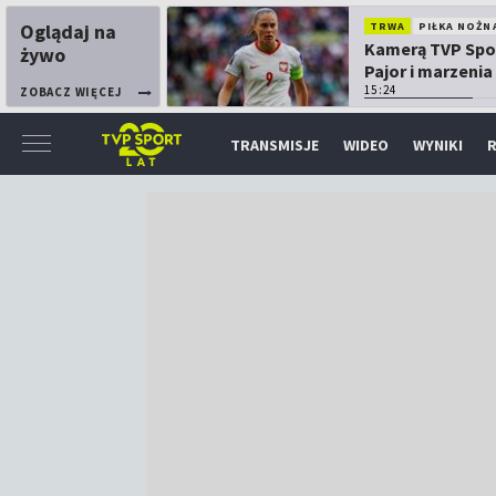
Oglądaj na
TRWA
PIŁKA NOŻN
Kamerą TVP Spo
żywo
Pajor i marzenia
Mundialu
15:24
ZOBACZ WIĘCEJ
TRANSMISJE
WIDEO
WYNIKI
R